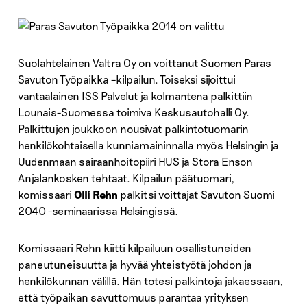
Suolahtelainen Valtra Oy on voittanut Suomen Paras
Savuton Työpaikka –kilpailun. Toiseksi sijoittui
vantaalainen ISS Palvelut ja kolmantena palkittiin
Lounais-Suomessa toimiva Keskusautohalli Oy.
Palkittujen joukkoon nousivat palkintotuomarin
henkilökohtaisella kunniamaininnalla myös Helsingin ja
Uudenmaan sairaanhoitopiiri HUS ja Stora Enson
Anjalankosken tehtaat. Kilpailun päätuomari,
komissaari
Olli Rehn
palkitsi voittajat Savuton Suomi
2040 -seminaarissa Helsingissä.
Komissaari Rehn kiitti kilpailuun osallistuneiden
paneutuneisuutta ja hyvää yhteistyötä johdon ja
henkilökunnan välillä. Hän totesi palkintoja jakaessaan,
että työpaikan savuttomuus parantaa yrityksen