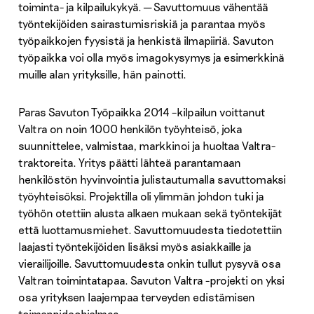
toiminta- ja kilpailukykyä. ─ Savuttomuus vähentää
työntekijöiden sairastumisriskiä ja parantaa myös
työpaikkojen fyysistä ja henkistä ilmapiiriä. Savuton
työpaikka voi olla myös imagokysymys ja esimerkkinä
muille alan yrityksille, hän painotti.
Paras Savuton Työpaikka 2014 –kilpailun voittanut
Valtra on noin 1000 henkilön työyhteisö, joka
suunnittelee, valmistaa, markkinoi ja huoltaa Valtra-
traktoreita. Yritys päätti lähteä parantamaan
henkilöstön hyvinvointia julistautumalla savuttomaksi
työyhteisöksi. Projektilla oli ylimmän johdon tuki ja
työhön otettiin alusta alkaen mukaan sekä työntekijät
että luottamusmiehet. Savuttomuudesta tiedotettiin
laajasti työntekijöiden lisäksi myös asiakkaille ja
vierailijoille. Savuttomuudesta onkin tullut pysyvä osa
Valtran toimintatapaa. Savuton Valtra -projekti on yksi
osa yrityksen laajempaa terveyden edistämisen
toimenpideohjelmaa.