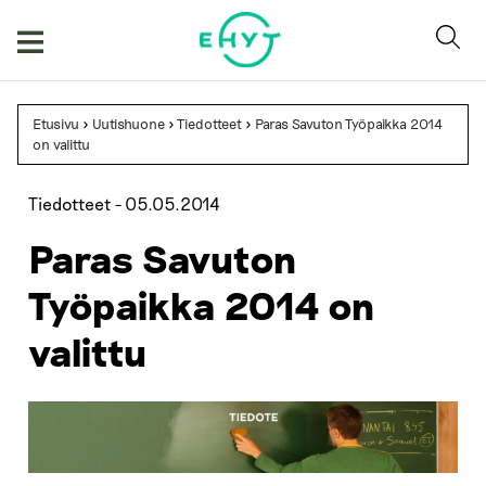
Skip
to
content
Etusivu
>
Uutishuone
>
Tiedotteet
>
Paras Savuton Työpaikka 2014
on valittu
Tiedotteet -
05.05.2014
Paras Savuton
Työpaikka 2014 on
valittu