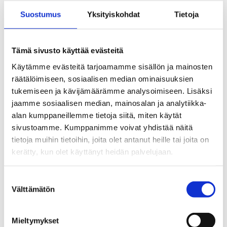
työssä jaksamista. Taloudelliset ja työhyvinvoinnin edut
hyödyttävät niin työntekijöitä kuin työnantajiakin.
Suostumus
Yksityiskohdat
Tietoja
Jaa:
Tämä sivusto käyttää evästeitä
Käytämme evästeitä tarjoamamme sisällön ja mainosten
räätälöimiseen, sosiaalisen median ominaisuuksien
tukemiseen ja kävijämäärämme analysoimiseen. Lisäksi
jaamme sosiaalisen median, mainosalan ja analytiikka-
Katso myös
alan kumppaneillemme tietoja siitä, miten käytät
sivustoamme. Kumppanimme voivat yhdistää näitä
tietoja muihin tietoihin, joita olet antanut heille tai joita on
Tiedotteet
kerätty, kun olet käyttänyt heidän palvelujaan.
Alkoholin toimitusmyynti
hyväksyttiin – Seuraukset osuvat
etenkin haavoittuvassa asemassa
Suostumuksen
oleviin
Välttämätön
valinta
23.06.2026
Mieltymykset