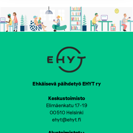
Ehkäisevä päihdetyö EHYT ry
Keskustoimisto
Elimäenkatu 17-19
00510 Helsinki
ehyt@ehyt.fi
Aluetoimistot>>