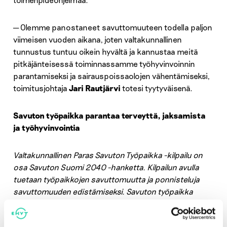
─ Olemme panostaneet savuttomuuteen todella paljon
viimeisen vuoden aikana, joten valtakunnallinen
tunnustus tuntuu oikein hyvältä ja kannustaa meitä
pitkäjänteisessä toiminnassamme työhyvinvoinnin
parantamiseksi ja sairauspoissaolojen vähentämiseksi,
toimitusjohtaja
Jari Rautjärvi
totesi tyytyväisenä.
Savuton työpaikka parantaa terveyttä, jaksamista
ja työhyvinvointia
Valtakunnallinen Paras Savuton Työpaikka -kilpailu on
osa Savuton Suomi 2040 -hanketta. Kilpailun avulla
tuetaan työpaikkojen savuttomuutta ja ponnisteluja
savuttomuuden edistämiseksi. Savuton työpaikka
ilmentää, että työnantaja arvostaa työntekijöitään sekä
haluaa ylläpitää ja edistää terveyttä, hyvinvointia ja