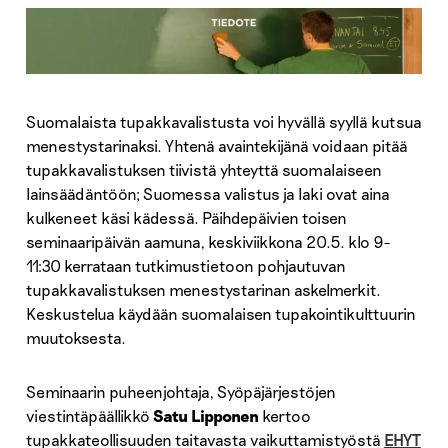
Suomalaista tupakkavalistusta voi hyvällä syyllä kutsua
menestystarinaksi. Yhtenä avaintekijänä voidaan pitää
tupakkavalistuksen tiivistä yhteyttä suomalaiseen
lainsäädäntöön; Suomessa valistus ja laki ovat aina
kulkeneet käsi kädessä. Päihdepäivien toisen
seminaaripäivän aamuna, keskiviikkona 20.5. klo 9-
11:30 kerrataan tutkimustietoon pohjautuvan
tupakkavalistuksen menestystarinan askelmerkit.
Keskustelua käydään suomalaisen tupakointikulttuurin
muutoksesta.
Seminaarin puheenjohtaja, Syöpäjärjestöjen
viestintäpäällikkö
Satu Lipponen
kertoo
tupakkateollisuuden taitavasta vaikuttamistyöstä
EHYT