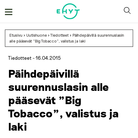
Skip
to
content
Etusivu
>
Uutishuone
>
Tiedotteet
>
Päihdepäivillä suurennuslasin
alle pääsevät ”Big Tobacco”, valistus ja laki
Tiedotteet -
16.04.2015
Päihdepäivillä
suurennuslasin alle
pääsevät ”Big
Tobacco”, valistus ja
laki