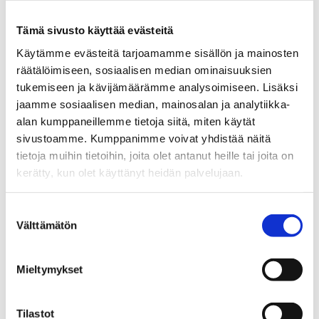
Tämä sivusto käyttää evästeitä
Käytämme evästeitä tarjoamamme sisällön ja mainosten
Katso myös
räätälöimiseen, sosiaalisen median ominaisuuksien
tukemiseen ja kävijämäärämme analysoimiseen. Lisäksi
jaamme sosiaalisen median, mainosalan ja analytiikka-
Tiedotteet
alan kumppaneillemme tietoja siitä, miten käytät
Alkoholin toimitusmyynti
sivustoamme. Kumppanimme voivat yhdistää näitä
hyväksyttiin – Seuraukset osuvat
tietoja muihin tietoihin, joita olet antanut heille tai joita on
etenkin haavoittuvassa asemassa
kerätty, kun olet käyttänyt heidän palvelujaan.
oleviin
Suostumuksen
23.06.2026
Välttämätön
valinta
Tiedotteet
Mieltymykset
Heroiini palaamassa suomalaisille
huumemarkkinoille –
nitatseeniopioidit aiheuttavat myös
Tilastot