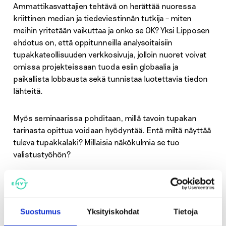
Ammattikasvattajien tehtävä on herättää nuoressa
kriittinen median ja tiedeviestinnän tutkija – miten
meihin yritetään vaikuttaa ja onko se OK? Yksi Lipposen
ehdotus on, että oppitunneilla analysoitaisiin
tupakkateollisuuden verkkosivuja, jolloin nuoret voivat
omissa projekteissaan tuoda esiin globaalia ja
paikallista lobbausta sekä tunnistaa luotettavia tiedon
lähteitä.
Myös seminaarissa pohditaan, millä tavoin tupakan
tarinasta opittua voidaan hyödyntää. Entä miltä näyttää
tuleva tupakkalaki? Millaisia näkökulmia se tuo
valistustyöhön?
Katso lisätietoa ja Päihdepäivien ohjelma täältä
.
Suostumus
Yksityiskohdat
Tietoja
Jaa: