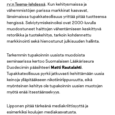
ry:n Teema-lehdessä
. Kun kehitysmaissa ja
vähemmistöjen parissa markkinat kasvavat,
länsimaissa tupakkateollisuus yrittää pitää tuotteensa
hengissä. Selviytymiskeinoiksi ovat 2000-luvulla
muodostuneet haittojen vähentämiseen keskittyvä
retoriikka ja tuotekehitys, tarkoin kohdennettu
markkinointi sekä hienostunut julkisuuden hallinta.
Tarkemmin tupakoinnin uusista muodoista
seminaarissa kertoo Suomalaisen Lääkäriseura
Duodecimin pääsihteeri
Matti Rautalahti
.
Tupakkateollisuus pyrkii jatkuvasti kehittämään uusia
keinoja ylläpitääkseen nikotiiniriippuvuutta, eikä
myönteinen kehitys ole tupakoinnin uusien muotojen
myötä enää itsestäänselvyys.
Lipponen pitää tärkeänä mediakriittisyyttä ja
esimerkiksi koulujen mediakasvatusta.