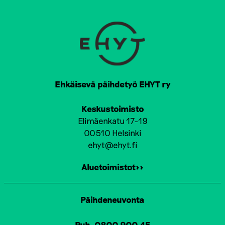
Ehkäisevä päihdetyö EHYT ry
Keskustoimisto
Elimäenkatu 17-19
00510 Helsinki
ehyt@ehyt.fi
Aluetoimistot>>
Päihdeneuvonta
Puh. 0800 900 45