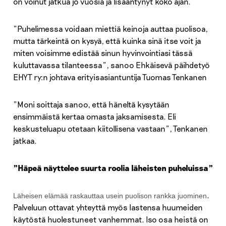
on voinut jatkua jo vuosia ja lisääntynyt koko ajan.
”Puhelimessa voidaan miettiä keinoja auttaa puolisoa,
mutta tärkeintä on kysyä, että kuinka sinä itse voit ja
miten voisimme edistää sinun hyvinvointiasi tässä
kuluttavassa tilanteessa”, sanoo Ehkäisevä päihdetyö
EHYT ry:n johtava erityisasiantuntija Tuomas Tenkanen
”Moni soittaja sanoo, että häneltä kysytään
ensimmäistä kertaa omasta jaksamisesta. Eli
keskusteluapu otetaan kiitollisena vastaan”, Tenkanen
jatkaa.
”Häpeä näyttelee suurta roolia läheisten puheluissa”
.
Läheisen elämää raskauttaa usein puolison rankka juominen
Palveluun ottavat yhteyttä myös lastensa huumeiden
käytöstä huolestuneet vanhemmat. Iso osa heistä on