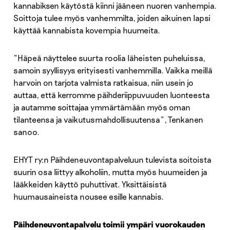
kannabiksen käytöstä kiinni jääneen nuoren vanhempia.
Soittoja tulee myös vanhemmilta, joiden aikuinen lapsi
käyttää kannabista kovempia huumeita.
”Häpeä näyttelee suurta roolia läheisten puheluissa,
samoin syyllisyys erityisesti vanhemmilla. Vaikka meillä
harvoin on tarjota valmista ratkaisua, niin usein jo
auttaa, että kerromme päihderiippuvuuden luonteesta
ja autamme soittajaa ymmärtämään myös oman
tilanteensa ja vaikutusmahdollisuutensa”, Tenkanen
sanoo.
EHYT ry:n Päihdeneuvontapalveluun tulevista soitoista
suurin osa liittyy alkoholiin, mutta myös huumeiden ja
lääkkeiden käyttö puhuttivat. Yksittäisistä
huumausaineista nousee esille kannabis.
Päihdeneuvontapalvelu toimii ympäri vuorokauden