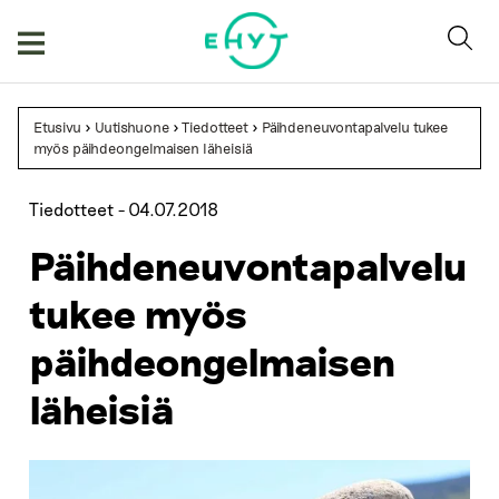
Skip
to
content
Etusivu
>
Uutishuone
>
Tiedotteet
>
Päihdeneuvontapalvelu tukee
myös päihdeongelmaisen läheisiä
Tiedotteet -
04.07.2018
Päihdeneuvontapalvelu
tukee myös
päihdeongelmaisen
läheisiä