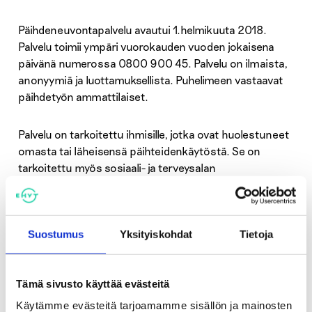
Päihdeneuvontapalvelu avautui 1.helmikuuta 2018.
Palvelu toimii ympäri vuorokauden vuoden jokaisena
päivänä numerossa 0800 900 45. Palvelu on ilmaista,
anonyymiä ja luottamuksellista. Puhelimeen vastaavat
päihdetyön ammattilaiset.
Palvelu on tarkoitettu ihmisille, jotka ovat huolestuneet
omasta tai läheisensä päihteidenkäytöstä. Se on
tarkoitettu myös sosiaali- ja terveysalan
ammattilaiselle, joka haluaa toisen ammattilaisen
mielipiteen asiakkaansa tilanteeseen.
Päihdeneuvontapalvelu palvelee myös yrityksiä tai
organisaatioita tilanteissa, joissa päihteet haittaavat
Suostumus
Yksityiskohdat
Tietoja
työn tekemistä.
Tämä sivusto käyttää evästeitä
www.paihdeneuvonta.fi
Käytämme evästeitä tarjoamamme sisällön ja mainosten