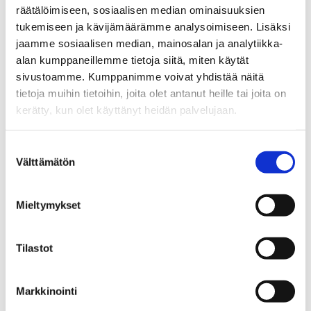
räätälöimiseen, sosiaalisen median ominaisuuksien
Lisätietoja:
tukemiseen ja kävijämäärämme analysoimiseen. Lisäksi
jaamme sosiaalisen median, mainosalan ja analytiikka-
EHYT ry:n johtava erityisasiantuntija Tuomas Tenkanen,
alan kumppaneillemme tietoja siitä, miten käytät
p 050 441 0449 tai
tuomas.tenkanen@ehyt.fi
tai
sivustoamme. Kumppanimme voivat yhdistää näitä
suunnittelija Timo Glad, p. 040 527 1116 tai
tietoja muihin tietoihin, joita olet antanut heille tai joita on
timo.glad@ehyt.fi
kerätty, kun olet käyttänyt heidän palvelujaan.
Suostumuksen
Jaa:
Välttämätön
valinta
Tagit
alkoholi
kesäloma
Mieltymykset
Tilastot
Katso myös
Markkinointi
Tiedotteet