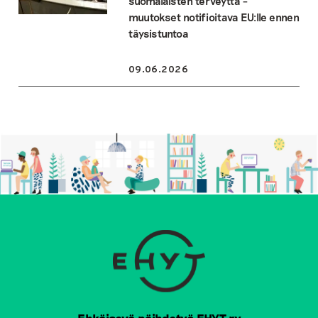
suomalaisten terveyttä –
muutokset notifioitava EU:lle ennen
täysistuntoa
09.06.2026
Ehkäisevä päihdetyö EHYT ry