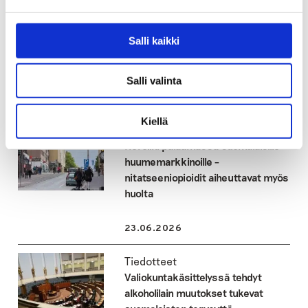
Alkoholin toimitusmyynti
hyväksyttiin – Seuraukset osuvat
Salli kaikki
etenkin haavoittuvassa asemassa
oleviin
Salli valinta
23.06.2026
Kiellä
Tiedotteet
Heroiini palaamassa suomalaisille
huumemarkkinoille –
nitatseeniopioidit aiheuttavat myös
huolta
23.06.2026
Tiedotteet
Valiokuntakäsittelyssä tehdyt
alkoholilain muutokset tukevat