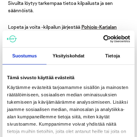
Sivuilta löytyy tarkempaa tietoa kilpailusta ja sen
säännöistä.
Lopeta ja voita -kilpailun järjestää
Pohjois-Karjalan
kansanterveyden keskus.
Hankkeen päärahoittaja on
Raha-automaattiyhdistys. Kilpailua tukevat
Hengitysliitto ja joukko muita terveysjärjestöjä sekä
Suostumus
Yksityiskohdat
Tietoja
apteekit kautta maan.
Lisätietoja:
Tämä sivusto käyttää evästeitä
Eeva Riitta Vartiainen, eeva-
riitta.vartiainen@heli.fi, puh. 040 748 3243
Käytämme evästeitä tarjoamamme sisällön ja mainosten
www.lopetajavoita.fi
räätälöimiseen, sosiaalisen median ominaisuuksien
www.facebook.com/lopetajavoita2014
tukemiseen ja kävijämäärämme analysoimiseen. Lisäksi
jaamme sosiaalisen median, mainosalan ja analytiikka-
alan kumppaneillemme tietoja siitä, miten käytät
sivustoamme. Kumppanimme voivat yhdistää näitä
Jaa:
tietoja muihin tietoihin, joita olet antanut heille tai joita on