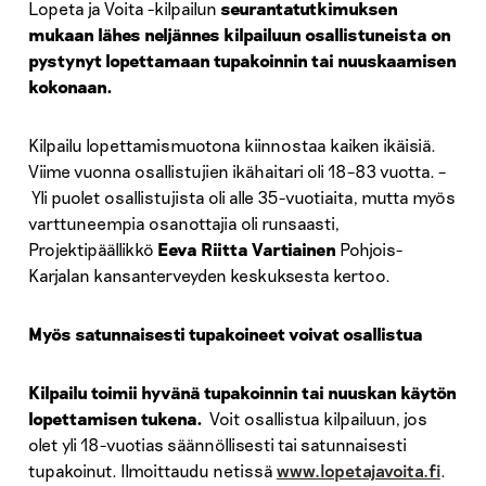
Lopeta ja Voita -kilpailun
seurantatutkimuksen
mukaan lähes neljännes kilpailuun osallistuneista on
pystynyt lopettamaan tupakoinnin tai nuuskaamisen
kokonaan.
Kilpailu lopettamismuotona kiinnostaa kaiken ikäisiä.
Viime vuonna osallistujien ikähaitari oli 18–83 vuotta. –
Yli puolet osallistujista oli alle 35-vuotiaita, mutta myös
varttuneempia osanottajia oli runsaasti,
Projektipäällikkö
Eeva Riitta Vartiainen
Pohjois-
Karjalan kansanterveyden keskuksesta kertoo.
Myös satunnaisesti tupakoineet voivat osallistua
Kilpailu toimii hyvänä tupakoinnin tai nuuskan käytön
lopettamisen tukena.
Voit osallistua kilpailuun, jos
olet yli 18-vuotias säännöllisesti tai satunnaisesti
tupakoinut. Ilmoittaudu netissä
www.lopetajavoita.fi
.