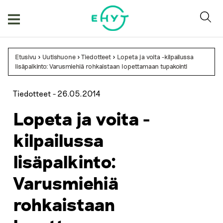
Skip
to
content
Etusivu
>
Uutishuone
>
Tiedotteet
>
Lopeta ja voita -kilpailussa
lisäpalkinto: Varusmiehiä rohkaistaan lopettamaan tupakointi
Tiedotteet -
26.05.2014
Lopeta ja voita -
kilpailussa
lisäpalkinto:
Varusmiehiä
rohkaistaan