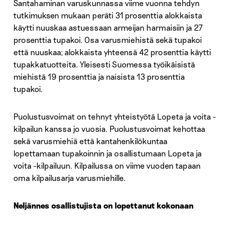
Santahaminan varuskunnassa viime vuonna tehdyn
tutkimuksen mukaan peräti 31 prosenttia alokkaista
käytti nuuskaa astuessaan armeijan harmaisiin ja 27
prosenttia tupakoi. Osa varusmiehistä sekä tupakoi
että nuuskaa; alokkaista yhteensä 42 prosenttia käytti
tupakkatuotteita. Yleisesti Suomessa työikäisistä
miehistä 19 prosenttia ja naisista 13 prosenttia
tupakoi.
Puolustusvoimat on tehnyt yhteistyötä Lopeta ja voita -
kilpailun kanssa jo vuosia. Puolustusvoimat kehottaa
sekä varusmiehiä että kantahenkilökuntaa
lopettamaan tupakoinnin ja osallistumaan Lopeta ja
voita -kilpailuun. Kilpailussa on viime vuoden tapaan
oma kilpailusarja varusmiehille.
Neljännes osallistujista on lopettanut kokonaan