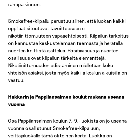
rahapalkinnon.
Smokefree-kilpailu perustuu siihen, että luokan kaikki
oppilaat sitoutuvat tavoitteeseen eli
nikotiinittomuuteen vapaaehtoisesti. Kilpailun tarkoitus
on kannustaa keskustelemaan teemasta ja herätellä
nuorten kriittistä ajattelua. Positiivisuus ja nuorten
osallisuus ovat kilpailun tärkeitä elementtejä.
Nikotiinittomuuden edistäminen mielletään koko
yhteisön asiaksi, josta myös kaikilla koulun aikuisilla on
vastuu.
Hakkarin ja Pappilansalmen koulut mukana useana
vuonna
Osa Pappilansalmen koulun 7.-9.-luokista on jo useana
vuonna osallistunut Smokefree-kilpaluun,
voittajaluokalle tämä oli toinen kerta. Luokka on