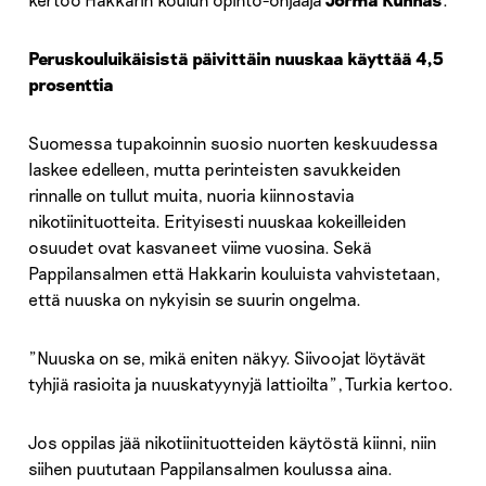
Peruskouluikäisistä päivittäin nuuskaa käyttää 4,5
prosenttia
Suomessa tupakoinnin suosio nuorten keskuudessa
laskee edelleen, mutta perinteisten savukkeiden
rinnalle on tullut muita, nuoria kiinnostavia
nikotiinituotteita. Erityisesti nuuskaa kokeilleiden
osuudet ovat kasvaneet viime vuosina. Sekä
Pappilansalmen että Hakkarin kouluista vahvistetaan,
että nuuska on nykyisin se suurin ongelma.
”Nuuska on se, mikä eniten näkyy. Siivoojat löytävät
tyhjiä rasioita ja nuuskatyynyjä lattioilta”, Turkia kertoo.
Jos oppilas jää nikotiinituotteiden käytöstä kiinni, niin
siihen puututaan Pappilansalmen koulussa aina.