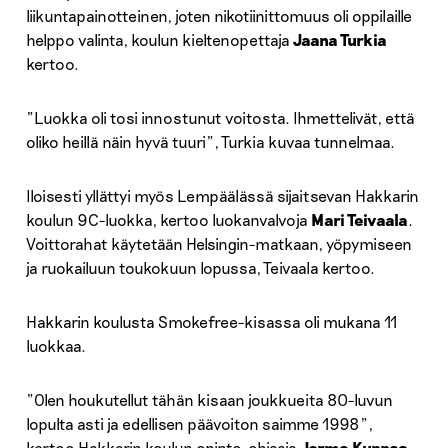
liikuntapainotteinen, joten nikotiinittomuus oli oppilaille
helppo valinta, koulun kieltenopettaja
Jaana Turkia
kertoo.
”Luokka oli tosi innostunut voitosta. Ihmettelivät, että
oliko heillä näin hyvä tuuri”, Turkia kuvaa tunnelmaa.
Iloisesti yllättyi myös Lempäälässä sijaitsevan Hakkarin
koulun 9C-luokka, kertoo luokanvalvoja
Mari Teivaala
.
Voittorahat käytetään Helsingin-matkaan, yöpymiseen
ja ruokailuun toukokuun lopussa, Teivaala kertoo.
Hakkarin koulusta Smokefree-kisassa oli mukana 11
luokkaa.
”Olen houkutellut tähän kisaan joukkueita 80-luvun
lopulta asti ja edellisen päävoiton saimme 1998”,
kertoo Hakkarin koulun opinto-ohjaaja
Jorma Kunnas
.