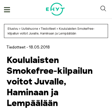
Skip
to
content
Etusivu
>
Uutishuone
>
Tiedotteet
>
Koululaisten Smokefree-
kilpailun voitot Juvalle, Haminaan ja Lempäälään
Tiedotteet -
18.05.2018
Koululaisten
Smokefree-kilpailun
voitot Juvalle,
Haminaan ja
Lempäälään