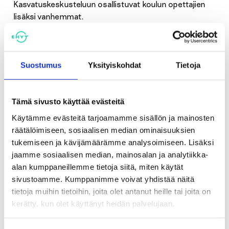
Kasvatuskeskusteluun osallistuvat koulun opettajien
lisäksi vanhemmat.
Vuoden 2017 kouluterveyskyselyn mukaan
peruskouluikäisistä oppilaista tupakoi noin 7 prosenttia
Suostumus
Yksityiskohdat
Tietoja
ja päivittäin nuuskaa käyttää 4,5 prosenttia.
Nuuskaaminen on hieman yleisempää poikien kuin
tyttöjen keskuudessa ja usein nuuskaa ja tupakkaa
Tämä sivusto käyttää evästeitä
käytetään rinnakkain. Myös sähkösavukkeiden kokeilut
ovat yleistyneet. (Kouluterveyskysely 2017, THL).
Käytämme evästeitä tarjoamamme sisällön ja mainosten
räätälöimiseen, sosiaalisen median ominaisuuksien
tukemiseen ja kävijämäärämme analysoimiseen. Lisäksi
Smokefree-luokkakilpailu on EHYT ry:n koordinoima
jaamme sosiaalisen median, mainosalan ja analytiikka-
vuosittainen yläkouluille suunnattu kampanja, joka
alan kumppaneillemme tietoja siitä, miten käytät
starttaa ensi syksynä jo 30. kerran.
sivustoamme. Kumppanimme voivat yhdistää näitä
tietoja muihin tietoihin, joita olet antanut heille tai joita on
kerätty, kun olet käyttänyt heidän palvelujaan.
Lisätiedot: