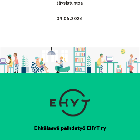
täysistuntoa
09.06.2026
Ehkäisevä päihdetyö EHYT ry