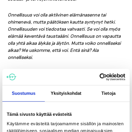
Onnellisuus voi olla aktiivinen elämänasenne tai
ohimenevä, mutta päätöksen kautta syntynyt hetki.
Onnellisuuden voi tiedostaa vahvasti. Se voi olla myös
elämää keventävä taustaääni. Onnellisuus on vapautta
olla yhtä aikaa älykäs ja älytön. Mutta voiko onnelliseksi
alkaa? Me uskomme, että voi. Entä sinä? Ala
onnelliseksi.
Lisätietoja
Teija Strand
Suostumus
Yksityiskohdat
Tietoja
Asiantuntija
Ehkäisevä päihdetyö EHYT ry
050 571 0288
Tämä sivusto käyttää evästeitä
teija.strand@ehyt.fi
Käytämme evästeitä tarjoamamme sisällön ja mainosten
räätälöimiseen, sosiaalisen median ominaisuuksien