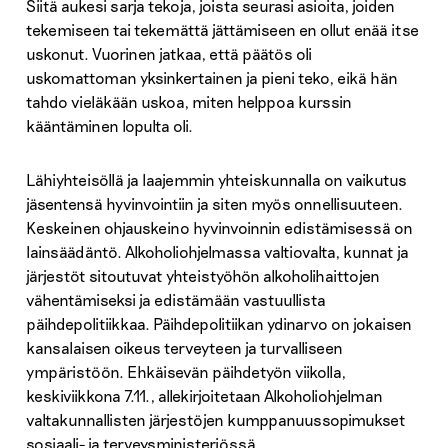
Siitä aukesi sarja tekoja, joista seurasi asioita, joiden
tekemiseen tai tekemättä jättämiseen en ollut enää itse
uskonut. Vuorinen jatkaa, että päätös oli
uskomattoman yksinkertainen ja pieni teko, eikä hän
tahdo vieläkään uskoa, miten helppoa kurssin
kääntäminen lopulta oli.
Lähiyhteisöllä ja laajemmin yhteiskunnalla on vaikutus
jäsentensä hyvinvointiin ja siten myös onnellisuuteen.
Keskeinen ohjauskeino hyvinvoinnin edistämisessä on
lainsäädäntö. Alkoholiohjelmassa valtiovalta, kunnat ja
järjestöt sitoutuvat yhteistyöhön alkoholihaittojen
vähentämiseksi ja edistämään vastuullista
päihdepolitiikkaa. Päihdepolitiikan ydinarvo on jokaisen
kansalaisen oikeus terveyteen ja turvalliseen
ympäristöön. Ehkäisevän päihdetyön viikolla,
keskiviikkona 7.11., allekirjoitetaan Alkoholiohjelman
valtakunnallisten järjestöjen kumppanuussopimukset
sosiaali- ja terveysministeriössä.