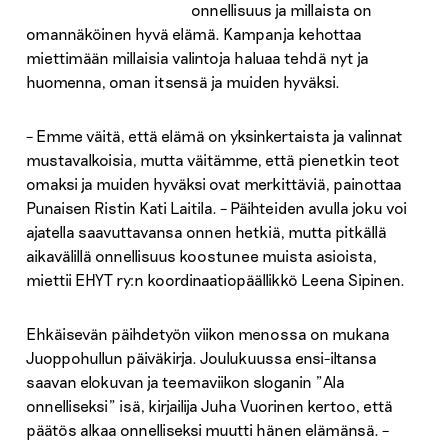
onnellisuus ja millaista on
omannäköinen hyvä elämä. Kampanja kehottaa
miettimään millaisia valintoja haluaa tehdä nyt ja
huomenna, oman itsensä ja muiden hyväksi.
– Emme väitä, että elämä on yksinkertaista ja valinnat
mustavalkoisia, mutta väitämme, että pienetkin teot
omaksi ja muiden hyväksi ovat merkittäviä, painottaa
Punaisen Ristin Kati Laitila. – Päihteiden avulla joku voi
ajatella saavuttavansa onnen hetkiä, mutta pitkällä
aikavälillä onnellisuus koostunee muista asioista,
miettii EHYT ry:n koordinaatiopäällikkö Leena Sipinen.
Ehkäisevän päihdetyön viikon menossa on mukana
Juoppohullun päiväkirja. Joulukuussa ensi-iltansa
saavan elokuvan ja teemaviikon sloganin ”Ala
onnelliseksi” isä, kirjailija Juha Vuorinen kertoo, että
päätös alkaa onnelliseksi muutti hänen elämänsä. –