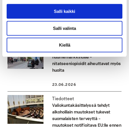
hyväksyttiin – Seuraukset osuvat
etenkin haavoittuvassa asemassa
Salli kaikki
oleviin
Salli valinta
23.06.2026
Tiedotteet
Kiellä
Heroiini palaamassa suomalaisille
huumemarkkinoille –
nitatseeniopioidit aiheuttavat myös
huolta
23.06.2026
Tiedotteet
Valiokuntakäsittelyssä tehdyt
alkoholilain muutokset tukevat
suomalaisten terveyttä –
muutokset notifioitava EU:lle ennen