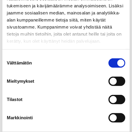
Kati Laitila
tukemiseen ja kävijämäärämme analysoimiseen. Lisäksi
Päihdetyön suunnittelija
jaamme sosiaalisen median, mainosalan ja analytiikka-
Suomen Punainen Risti
alan kumppaneillemme tietoja siitä, miten käytät
020 701 2129
sivustoamme. Kumppanimme voivat yhdistää näitä
kati.laitila@punainenristi.fi
tietoja muihin tietoihin, joita olet antanut heille tai joita on
kerätty, kun olet käyttänyt heidän palvelujaan.
www.ehyt.fi/ept-viikko
Suostumuksen
Välttämätön
valinta
Jaa:
Mieltymykset
Katso myös
Tilastot
Markkinointi
Tiedotteet
Alkoholin toimitusmyynti