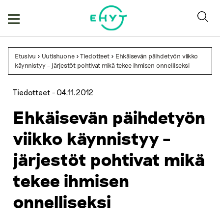
Skip
to
content
Etusivu
>
Uutishuone
>
Tiedotteet
>
Ehkäisevän päihdetyön viikko
käynnistyy – järjestöt pohtivat mikä tekee ihmisen onnelliseksi
Tiedotteet -
04.11.2012
Ehkäisevän päihdetyön
viikko käynnistyy –
järjestöt pohtivat mikä
tekee ihmisen
onnelliseksi