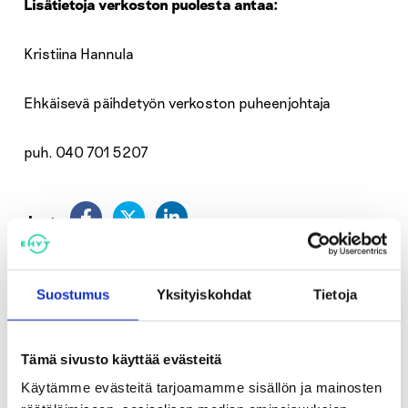
Lisätietoja verkoston puolesta antaa:
Kristiina Hannula
Ehkäisevä päihdetyön verkoston puheenjohtaja
puh. 040 701 5207
Jaa:
Suostumus
Yksityiskohdat
Tietoja
Katso myös
Tämä sivusto käyttää evästeitä
Tiedotteet
Käytämme evästeitä tarjoamamme sisällön ja mainosten
Alkoholin toimitusmyynti