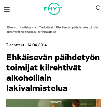
Skip
to
content
Etusivu
>
Uutishuone
>
Tiedotteet
>
Ehkäisevän päihdetyön toimijat
kiirehtivät alkoholilain lakivalmistelua
Tiedotteet -
14.04.2014
Ehkäisevän päihdetyön
toimijat kiirehtivät
alkoholilain
lakivalmistelua