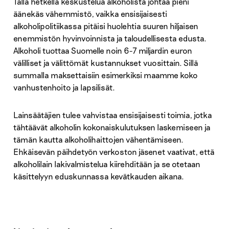
Tällä hetkellä keskustelua alkoholista johtaa pieni
äänekäs vähemmistö, vaikka ensisijaisesti
alkoholipolitiikassa pitäisi huolehtia suuren hiljaisen
enemmistön hyvinvoinnista ja taloudellisesta edusta.
Alkoholi tuottaa Suomelle noin 6-7 miljardin euron
välilliset ja välittömät kustannukset vuosittain. Sillä
summalla maksettaisiin esimerkiksi maamme koko
vanhustenhoito ja lapsilisät.
Lainsäätäjien tulee vahvistaa ensisijaisesti toimia, jotka
tähtäävät alkoholin kokonaiskulutuksen laskemiseen ja
tämän kautta alkoholihaittojen vähentämiseen.
Ehkäisevän päihdetyön verkoston jäsenet vaativat, että
alkoholilain lakivalmistelua kiirehditään ja se otetaan
käsittelyyn eduskunnassa kevätkauden aikana.