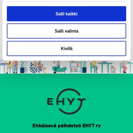
täysistuntoa
Salli kaikki
09.06.2026
Salli valinta
Kiellä
Ehkäisevä päihdetyö EHYT ry