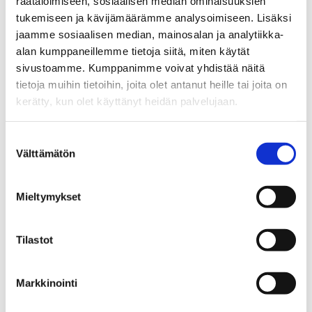
räätälöimiseen, sosiaalisen median ominaisuuksien
hyväksyttiin – Seuraukset osuvat
tukemiseen ja kävijämäärämme analysoimiseen. Lisäksi
etenkin haavoittuvassa asemassa
jaamme sosiaalisen median, mainosalan ja analytiikka-
oleviin
alan kumppaneillemme tietoja siitä, miten käytät
sivustoamme. Kumppanimme voivat yhdistää näitä
23.06.2026
tietoja muihin tietoihin, joita olet antanut heille tai joita on
kerätty, kun olet käyttänyt heidän palvelujaan.
Tiedotteet
Heroiini palaamassa suomalaisille
Suostumuksen
huumemarkkinoille –
Välttämätön
valinta
nitatseeniopioidit aiheuttavat myös
huolta
Mieltymykset
23.06.2026
Tilastot
Tiedotteet
Valiokuntakäsittelyssä tehdyt
alkoholilain muutokset tukevat
Markkinointi
suomalaisten terveyttä –
muutokset notifioitava EU:lle ennen