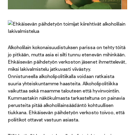
Alkoholilain kokonaisuudistuksen parissa on tehty töitä
jo pitkään, mutta asia ei silti tunnu etenevän mihinkään.
Ehkäisevän päihdetyön verkoston jäsenet ihmettelevät,
miksi lakivalmistelu jatkuvasti viivästyy.
Onnistuneella alkoholipolitiikalla voidaan ratkaista
suuria yhteiskuntamme haasteita. Alkoholipolitiikka
vaikuttaa sekä maamme talouteen että hyvinvointiin.
Kummastakin näkökulmasta tarkasteltuna on painavia
perusteita pitää alkoholilainsäädäntö kohtuullisen
tiukkana. Ehkäisevän päihdetyön verkosto toivoo, että
poliitikot ottavat vastuun asiasta.