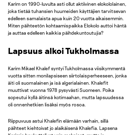
Karim on 1990-luvulta asti ollut aktiivinen elokololainen,
joka tietää tuhansien huumeiden käyttäjien tarvitsevan
edelleen samalaista apua kuin 20 vuotta aikaisemmin.
Miten päihteetön kohtaamispaikka Elokolo auttoi häntä
ja auttaa edelleen kaikkia päihdekuntoutujia?
Lapsuus alkoi Tukholmassa
Karim Mikael Khalef syntyi Tukholmassa viisikymmentä
vuotta sitten monilapsiseen siirtolaisperheeseen, jonka
äiti oli suomalainen ja isä algerialainen. Khalefit
muuttivat vuonna 1978 pysyvästi Suomeen. Poika
sopeutui kyllä äitinsä kotimaahan, mutta lapsuudessa
oli onnenhetkien lisäksi myös rosoa.
Riippuvuus astui Khalefin elämään varhain, sillä
päihteet kiehtoivat jo alaikäisenä Khalefia. Lapsena