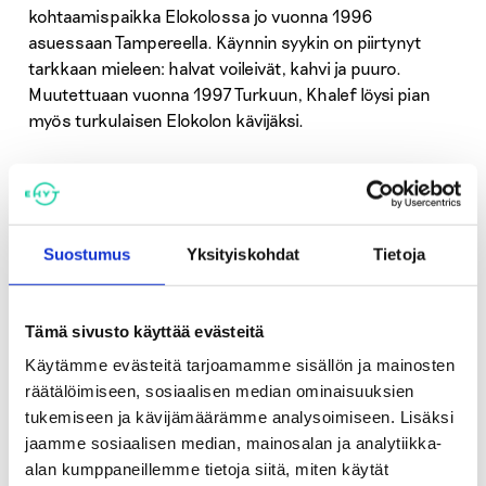
kohtaamispaikka Elokolossa jo vuonna 1996
asuessaan Tampereella. Käynnin syykin on piirtynyt
tarkkaan mieleen: halvat voileivät, kahvi ja puuro.
Muutettuaan vuonna 1997 Turkuun, Khalef löysi pian
myös turkulaisen Elokolon kävijäksi.
Onneksi uudella paikkakunnalla asunnottomaksi jäänyt
Khalef löysi itselleen ankkuripaikan, kuten mies itse
kutsuu kaikkien yksinäisten ja päihdehaitoista
Suostumus
Yksityiskohdat
Tietoja
kärsineiden kohtaamispaikka Elokoloa.
Elokoloon Khalefia siis houkuttivat aluksi halvat ruoat.
Tämä sivusto käyttää evästeitä
Pian hän huomasi, että Elokolo oli myös paikka, jossa
Käytämme evästeitä tarjoamamme sisällön ja mainosten
sai olla oma itsensä. Levätä – myös henkisesti – ja
räätälöimiseen, sosiaalisen median ominaisuuksien
tutustua muihin samantyyppisessä elämäntilanteessa
tukemiseen ja kävijämäärämme analysoimiseen. Lisäksi
oleviin ihmisiin, jotka kaipasivat päiviinsä tekemistä
jaamme sosiaalisen median, mainosalan ja analytiikka-
matalan kynnyksen päihteettömästä
alan kumppaneillemme tietoja siitä, miten käytät
kohtaamispaikasta.