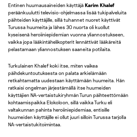
Entinen huumausaineiden käyttäjä
Karim Khalef
peräänkuulutti televisio-ohjelmassa lisää tukipalveluita
päihteiden käyttäjille, sillä tuhannet nuoret käyttivät
Turussa huumeita ja lähes 30 nuorta oli kuollut
kyseisenä heroiiniepidemian vuonna yliannostukseen,
vaikka jopa lääkintähelikopterit lennättivät lääkäreitä
pelastamaan yliannostuksen saaneita potilaita.
Turkulainen Khalef koki itse, miten vaikea
päihdekuntoutuksesta on palata arkielämään
retkahtamatta uudestaan käyttämään huumeita. Hän
ratkaisi ongelman järjestämällä itse huumeiden
käyttäjien NA-vertaistukiryhmän Turun päihteettömään
kohtaamispaikka Elokoloon, sillä vaikka Turku eli
valtakunnan pahinta heroiiniepidemiaa, entisille
huumeiden käyttäjille ei ollut juuri silloin Turussa tarjolla
NA-vertaistukitoimintaa.