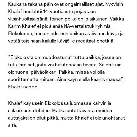
Kaukana takana päin ovat ongelmalliset ajat. Nykyisin
Khalef huolehtii 14-vuotiaasta pojastaan
yksinhuoltajaisänä. Toinen poika on jo aikuinen. Vaikka
Karim Khalef ei pidä enää NA-vertaistukiryhmiä
Elokolossa, hän on edelleen paikan aktiivinen kävijä ja
vetää toisinaan kaikille kävijöille meditaatiohetkiä.
”Elokolosta on muodostunut tuttu paikka, jossa on
tutu ihmiset, joita voi halutessaan tavata. Se on kuin
olohuone, päiväolkkari. Paikka, missä voi olla
suorittamatta mitään. Aina käyn siellä kääntymässä”,
Khalef sanoo.
Khalef käy usein Elokolossa juomassa kahvin ja
selaamassa lehden. Matka autettavasta muiden
auttajaksi on ollut pitkä, mutta Khalef ei ole unohtanut
sitä.