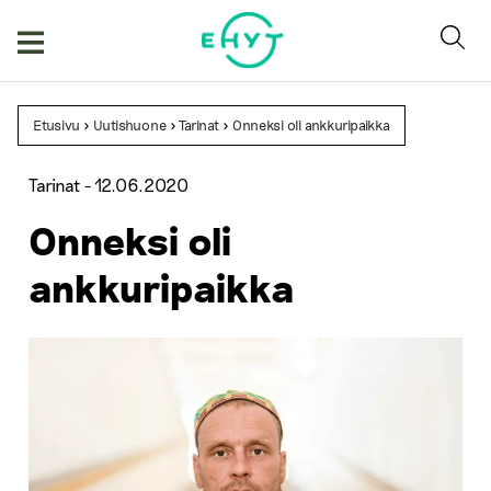
Skip
to
content
Etusivu
>
Uutishuone
>
Tarinat
>
Onneksi oli ankkuripaikka
Tarinat -
12.06.2020
Onneksi oli
ankkuripaikka