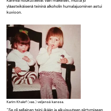
Karimia houkuttelivat vain makeiset, mutta jo
yläasteikäisenä teininä alkoholin humalajuominen astui
kuvioon.
Karim Khalef (vas.) veljensä kanssa.
”Se oli sellainen teini-ikään ja aikuisuuteen siirtymiseen