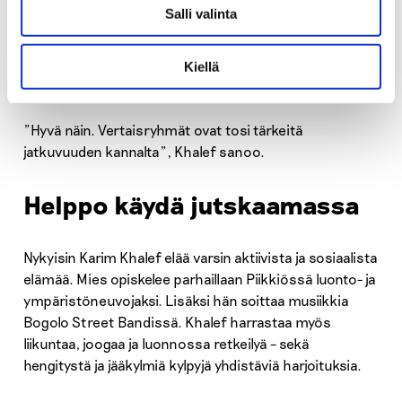
Salli valinta
päihdekuntoutujille. Pikkuhiljaa NA-vertaistukiryhmien
pitämiseen löytyi Turussa muitakin henkilöitä. Nykyisin
päihdeongelmaisten kuntoutujien on jo paljon helpompi
Kiellä
löytää apua.
”Hyvä näin. Vertaisryhmät ovat tosi tärkeitä
jatkuvuuden kannalta”, Khalef sanoo.
Helppo käydä jutskaamassa
Nykyisin Karim Khalef elää varsin aktiivista ja sosiaalista
elämää. Mies opiskelee parhaillaan Piikkiössä luonto- ja
ympäristöneuvojaksi. Lisäksi hän soittaa musiikkia
Bogolo Street Bandissä. Khalef harrastaa myös
liikuntaa, joogaa ja luonnossa retkeilyä – sekä
hengitystä ja jääkylmiä kylpyjä yhdistäviä harjoituksia.