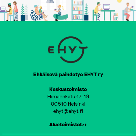
Ehkäisevä päihdetyö EHYT ry
Keskustoimisto
Elimäenkatu 17-19
00510 Helsinki
ehyt@ehyt.fi
Aluetoimistot>>