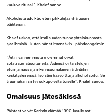
kuuluva rituaali”, Khalef sanoo.
Alkoholista addiktio eteni pikkuhiljaa yhä uusiin
päihteisiin.
Khalef uskoo, että irrallisuuden tunne yhteiskunnasta
ajaa ihmisiä – kuten hänet itsensäkin – päihdeongelmiin.
”Äitini vanhemmista molemmat olivat
sotatraumatisoituneita. Äidinisä oli taistelujen
etulinjamassa ja inkerinsuomalainen äidinäitini
keskitysleireissä. Isoisäni haavoittui ja alkoholisoitui. Se
traumahan siirtyy sukupolvelta toiselle”, Khalef sanoo.
Omaisuus jätesäkissä
Päihteet veivät Karimin elämää 1990-luvulle asti,