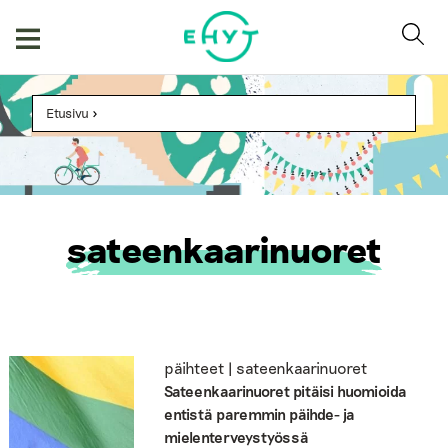
Skip
to
content
Etusivu
>
sateenkaarinuoret
päihteet | sateenkaarinuoret
Sateenkaarinuoret pitäisi huomioida
entistä paremmin päihde- ja
mielenterveystyössä