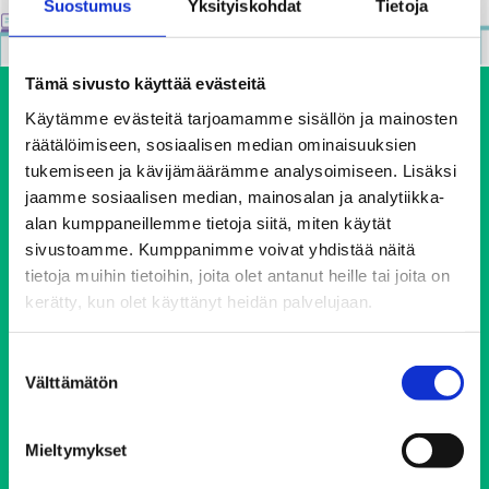
Suostumus
Yksityiskohdat
Tietoja
Tämä sivusto käyttää evästeitä
Käytämme evästeitä tarjoamamme sisällön ja mainosten
räätälöimiseen, sosiaalisen median ominaisuuksien
tukemiseen ja kävijämäärämme analysoimiseen. Lisäksi
jaamme sosiaalisen median, mainosalan ja analytiikka-
alan kumppaneillemme tietoja siitä, miten käytät
sivustoamme. Kumppanimme voivat yhdistää näitä
Ehkäisevä päihdetyö EHYT ry
tietoja muihin tietoihin, joita olet antanut heille tai joita on
kerätty, kun olet käyttänyt heidän palvelujaan.
Keskustoimisto
Elimäenkatu 17-19
00510 Helsinki
Suostumuksen
Välttämätön
ehyt@ehyt.fi
valinta
Aluetoimistot>>
Mieltymykset