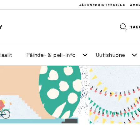
JÄSENYHDISTYKSILLE
AMM
y
HAK
aalit
Päihde- & peli-info
Uutishuone