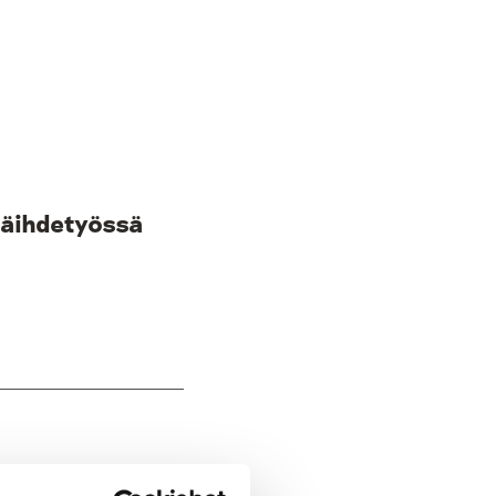
päihdetyössä