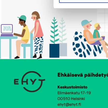
Ehkäisevä päihdety
Keskustoimisto
Elimäenkatu 17-19
00510 Helsinki
ehyt@ehyt.fi