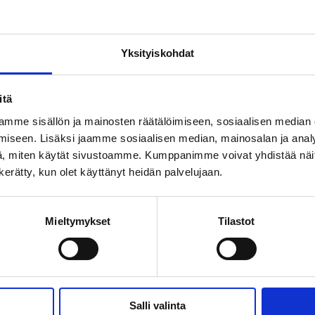
03.06.2012
Yksityiskohdat
alkoholi | päihdetyö
itä
Antti Maunu: Alkoholi on sosiaali
mme sisällön ja mainosten räätälöimiseen, sosiaalisen median
iseen. Lisäksi jaamme sosiaalisen median, mainosalan ja analy
22.05.2012
, miten käytät sivustoamme. Kumppanimme voivat yhdistää näitä t
n kerätty, kun olet käyttänyt heidän palvelujaan.
Mieltymykset
Tilastot
Salli valinta