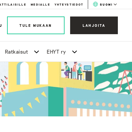
ATTILAISILLE
MEDIALLE
YHTEYSTIEDOT
SUOMI
U
TULE MUKAAN
LAHJOITA
Ratkaisut
EHYT ry