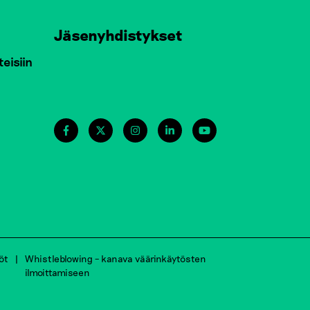
Jäsenyhdistykset
teisiin
öt
Whistleblowing – kanava väärinkäytösten
ilmoittamiseen