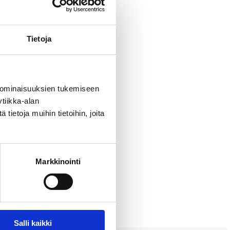
Tietoja
nen olento
 ominaisuuksien tukemiseen
tiikka-alan
ietoja muihin tietoihin, joita
Markkinointi
Salli kaikki