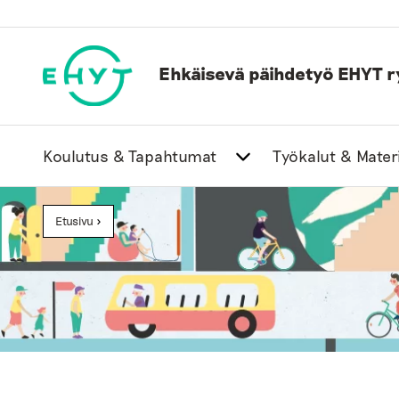
Skip
to
content
Ehkäisevä päihdetyö EHYT r
Koulutus & Tapahtumat
Työkalut & Materi
Etusivu
>