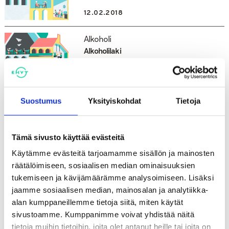
12.02.2018
Alkoholi
Alkoholilaki
07.11.2017
Suostumus
Yksityiskohdat
Tietoja
Alkoholi | Ehkäisevä päihdetyö |
Hyvinvointi | Mielenterveys |
Rahapelaaminen
Tämä sivusto käyttää evästeitä
Istanbulin sopimuksen toimeenpano-
ohjelma
Käytämme evästeitä tarjoamamme sisällön ja mainosten
räätälöimiseen, sosiaalisen median ominaisuuksien
20.10.2017
tukemiseen ja kävijämäärämme analysoimiseen. Lisäksi
jaamme sosiaalisen median, mainosalan ja analytiikka-
Alkoholi
alan kumppaneillemme tietoja siitä, miten käytät
EU-konsultaatio, valmisteveroa
sivustoamme. Kumppanimme voivat yhdistää näitä
koskevat yleiset järjestelyt
tietoja muihin tietoihin, joita olet antanut heille tai joita on