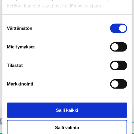
kerätty, kun olet käyttänyt heidän palvelujaan.
16.06.2017
Suostumuksen
Alkoholi
Välttämätön
valinta
Alkoholilain kokonaisuudistus
Mieltymykset
16.01.2017
Tilastot
P
<
EDELLINEN
1
2
3
O
Markkinointi
S
T
Salli kaikki
S
P
Salli valinta