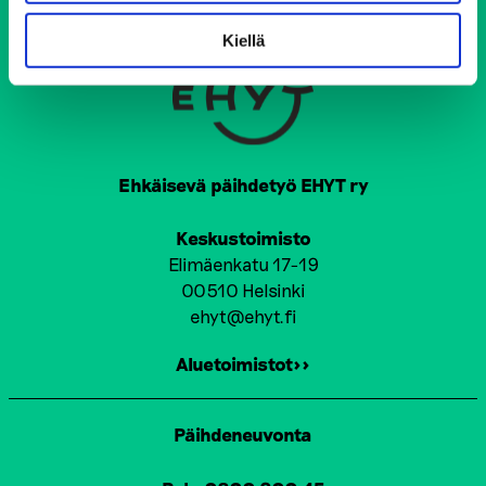
A
G
Kiellä
I
N
A
T
Ehkäisevä päihdetyö EHYT ry
I
Keskustoimisto
O
Elimäenkatu 17-19
00510 Helsinki
N
ehyt@ehyt.fi
Aluetoimistot>>
Päihdeneuvonta