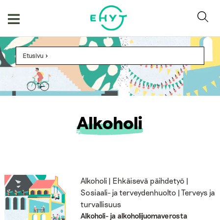
Skip
to
content
Etusivu
>
Alkoholi
Alkoholi | Ehkäisevä päihdetyö |
Sosiaali- ja terveydenhuolto | Terveys ja
turvallisuus
Alkoholi- ja alkoholijuomaverosta