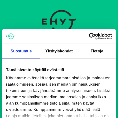
Ehkäisevä päihdetyö EHYT ry
Suostumus
Yksityiskohdat
Tietoja
Keskustoimisto
Elimäenkatu 17-19
00510 Helsinki
Tämä sivusto käyttää evästeitä
ehyt@ehyt.fi
Käytämme evästeitä tarjoamamme sisällön ja mainosten
räätälöimiseen, sosiaalisen median ominaisuuksien
Aluetoimistot>>
tukemiseen ja kävijämäärämme analysoimiseen. Lisäksi
jaamme sosiaalisen median, mainosalan ja analytiikka-
Päihdeneuvonta
alan kumppaneillemme tietoja siitä, miten käytät
sivustoamme. Kumppanimme voivat yhdistää näitä
tietoja muihin tietoihin, joita olet antanut heille tai joita on
Puh. 0800 900 45