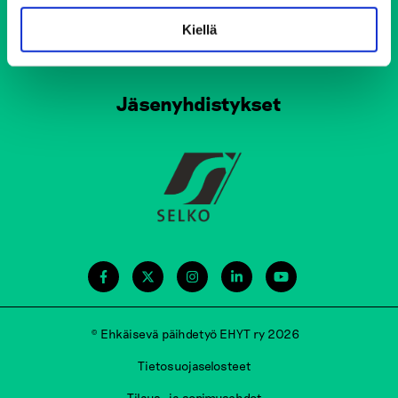
Kiellä
Tule vapaaehtoiseksi
Jäsenyhdistykset
© Ehkäisevä päihdetyö EHYT ry 2026
Tietosuojaselosteet
Tilaus- ja sopimusehdot