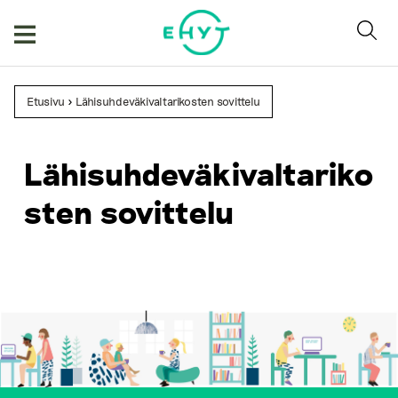
Skip
to
content
Etusivu
>
Lähisuhdeväkivaltarikosten sovittelu
Lähisuhdeväkivaltariko
sten sovittelu