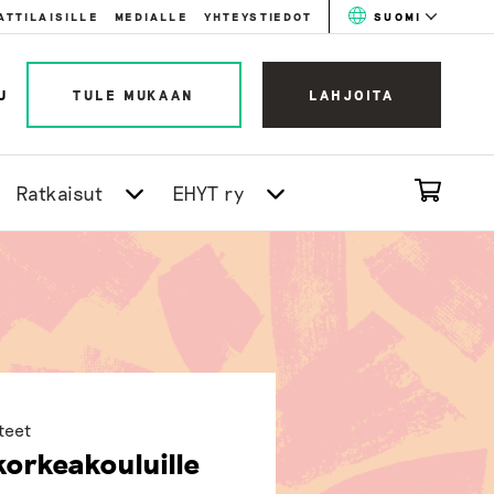
ATTILAISILLE
MEDIALLE
YHTEYSTIEDOT
SUOMI
U
TULE MUKAAN
LAHJOITA
Ratkaisut
EHYT ry
tteet
orkeakouluille