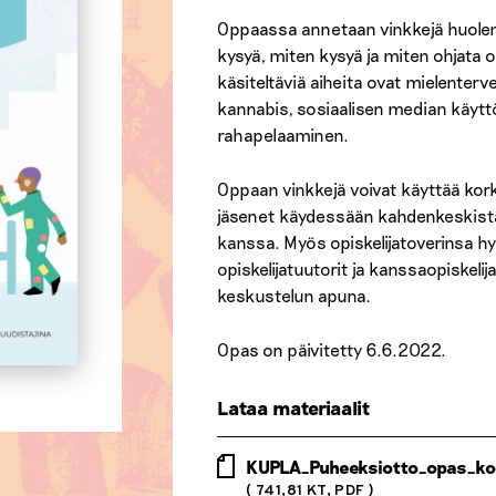
Oppaassa annetaan vinkkejä huolen
kysyä, miten kysyä ja miten ohjata 
käsiteltäviä aiheita ovat mielenterve
kannabis, sosiaalisen median käytt
rahapelaaminen.
Oppaan vinkkejä voivat käyttää kor
jäsenet käydessään kahdenkeskistä
kanssa. Myös opiskelijatoverinsa h
opiskelijatuutorit ja kanssaopiskeli
keskustelun apuna.
Opas on päivitetty 6.6.2022.
Lataa materiaalit
KUPLA_Puheeksiotto_opas_kor
( 741,81 KT, PDF )