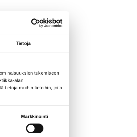
a ja opiskelukykyä,
a saavutettavaa
Tietoja
korkeakouluyhteisöissä.
 ominaisuuksien tukemiseen
tiikka-alan
ietoja muihin tietoihin, joita
Markkinointi