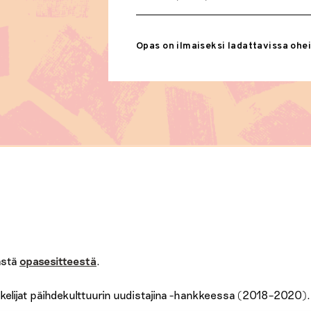
Opas on ilmaiseksi ladattavissa ohei
ästä
opasesitteestä
.
skelijat päihdekulttuurin uudistajina -hankkeessa (2018–2020).