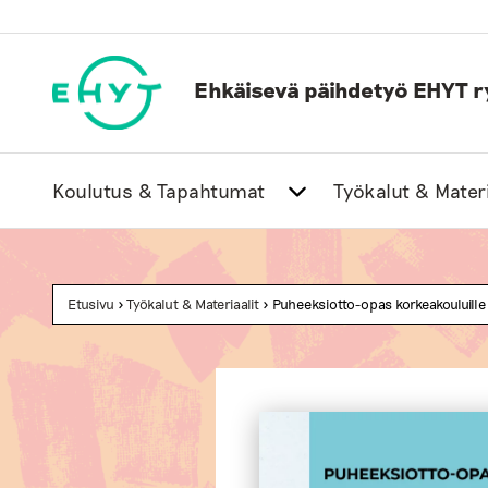
Skip
to
content
Ehkäisevä päihdetyö EHYT r
Koulutus & Tapahtumat
Työkalut & Materi
Etusivu
>
Työkalut & Materiaalit
> Puheeksiotto-opas korkeakouluille