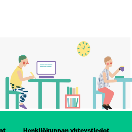
at
Henkilökunnan yhteystiedot