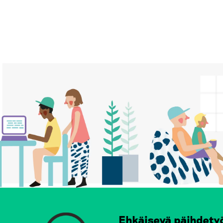
Ehkäisevä päihdety