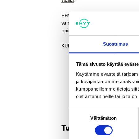
täällä
.
EHYT ry:n ja Nyyti Ry:n KUPLA-hankk
vahvistaa korkeakouluyhteisöjen va
opiskelukulttuuria.
Suostumus
KUPLA kannustaa keskustelemaan päih
Tämä sivusto käyttää eväste
Käytämme evästeitä tarjoama
ja kävijämäärämme analysoim
kumppaneillemme tietoja siitä
olet antanut heille tai joita o
Suostumuksen
Välttämätön
valinta
Tutustu myös