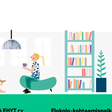
ö EHYT ry
Elokolo-kohtaamispaik