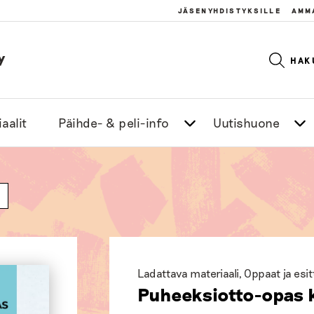
JÄSENYHDISTYKSILLE
AMM
y
HAK
aalit
Päihde- & peli-info
Uutishuone
Ladattava materiaali
,
Oppaat ja esi
Puheeksiotto-opas k