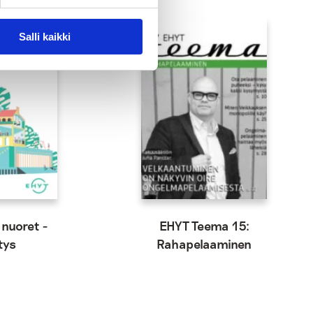
Salli kaikki
 nuoret -
EHYT Teema 15:
tys
Rahapelaaminen