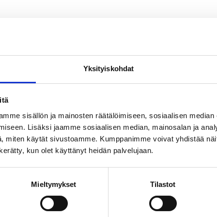
een tavoitteena oli tukea korkeakouluopiskelijoiden hyvinvointi
lmiuksia päihdehaittojen ehkäisyyn sekä edistää yhteisöllistä j
Yksityiskohdat
teisiin ja mielen hyvinvointiin liittyvistä asioista avoimesti 
itä
mme sisällön ja mainosten räätälöimiseen, sosiaalisen median
iseen. Lisäksi jaamme sosiaalisen median, mainosalan ja analy
, miten käytät sivustoamme. Kumppanimme voivat yhdistää näitä t
n kerätty, kun olet käyttänyt heidän palvelujaan.
Mieltymykset
Tilastot