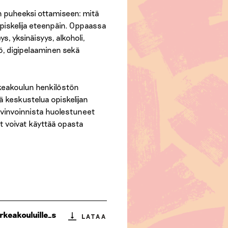
 puheeksi ottamiseen: mitä
opiskelija eteenpäin. Oppaassa
ys, yksinäisyys, alkoholi,
ö, digipelaaminen sekä
keakoulun henkilöstön
 keskustelua opiskelijan
yvinvoinnista huolestuneet
jat voivat käyttää opasta
keakouluille_s
LATAA