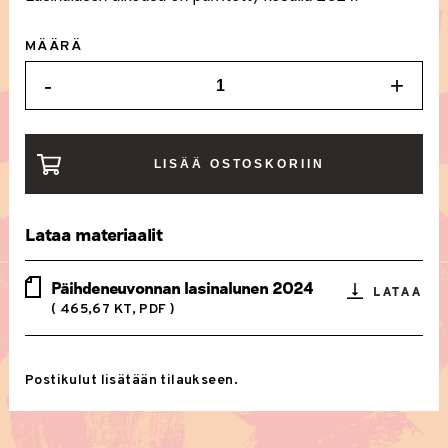
MÄÄRÄ
-
+
PÄIHDENEUVONNAN
LASINALUNEN
MÄÄRÄ
LISÄÄ OSTOSKORIIN
Lataa materiaalit
Päihdeneuvonnan lasinalunen 2024
LATAA
( 465,67 KT, PDF )
Postikulut lisätään tilaukseen.