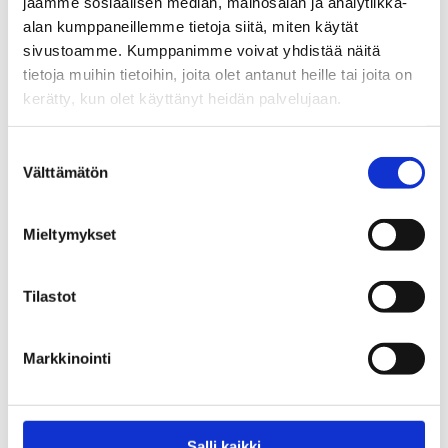
jaamme sosiaalisen median, mainosalan ja analytiikka-
alan kumppaneillemme tietoja siitä, miten käytät
sivustoamme. Kumppanimme voivat yhdistää näitä
tietoja muihin tietoihin, joita olet antanut heille tai joita on
kerätty, kun olet käyttänyt heidän palvelujaan.
Tutustu myös
Suostumuksen
Välttämätön
valinta
Mieltymykset
Tilastot
Markkinointi
Ryhmäilmiö -ryhmän ohjaajan
Tositietoa nikotiini -esite
käsikirja
Salli kaikki