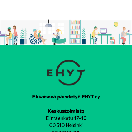
Ehkäisevä päihdetyö EHYT ry
Keskustoimisto
Elimäenkatu 17-19
00510 Helsinki
ehyt@ehyt.fi