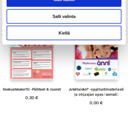
0,50
€
3,00
€
Salli valinta
Kiellä
Keskustelukortti -Päihteet & nuoret
Juteltaisko? -oppituntimateriaali
ja ohjaajan opas (somali)
0,30
€
0,00
€