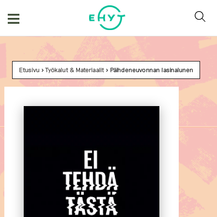
Skip
to
content
Etusivu
>
Työkalut & Materiaalit
> Päihdeneuvonnan lasinalunen