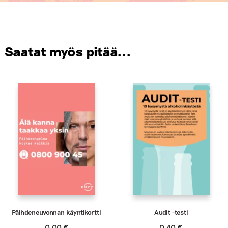
Saatat myös pitää...
Päihdeneuvonnan käyntikortti
Audit -testi
0,00
€
0,40
€