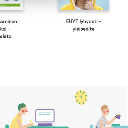
aaminen
EHYT lyhyesti –
ksi -
yleisesite
neisto