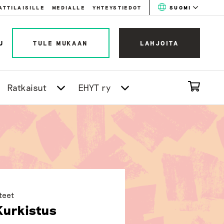
ATTILAISILLE
MEDIALLE
YHTEYSTIEDOT
SUOMI
U
TULE MUKAAN
LAHJOITA
Ratkaisut
EHYT ry
tteet
 Kurkistus