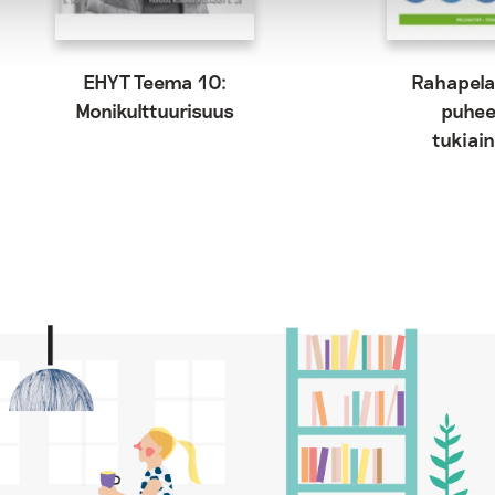
EHYT Teema 10:
Rahapel
Monikulttuurisuus
puhee
tukiai