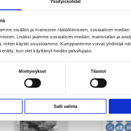
Yksityiskohdat
itä
mme sisällön ja mainosten räätälöimiseen, sosiaalisen median
iseen. Lisäksi jaamme sosiaalisen median, mainosalan ja analy
, miten käytät sivustoamme. Kumppanimme voivat yhdistää näitä t
n kerätty, kun olet käyttänyt heidän palvelujaan.
Mieltymykset
Tilastot
Salli valinta