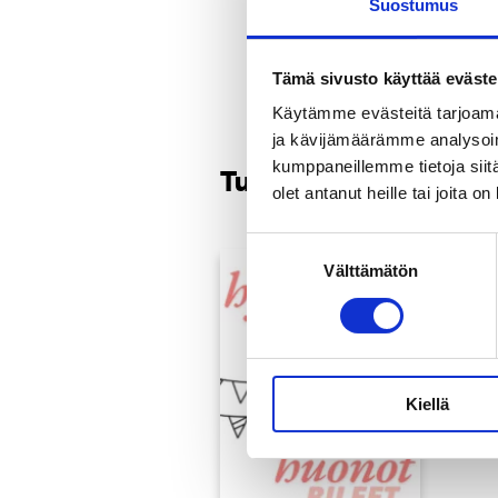
Suostumus
Tämä sivusto käyttää eväste
Käytämme evästeitä tarjoama
ja kävijämäärämme analysoim
kumppaneillemme tietoja siitä
Tutustu myös
olet antanut heille tai joita o
Suostumuksen
Välttämätön
valinta
Kiellä