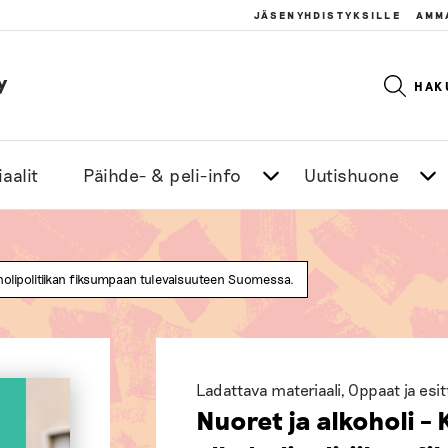
JÄSENYHDISTYKSILLE
AMM
y
HAK
aalit
Päihde- & peli-info
Uutishuone
oholipolitiikan fiksumpaan tulevaisuuteen Suomessa.
Ladattava materiaali
,
Oppaat ja esi
Nuoret ja alkoholi –