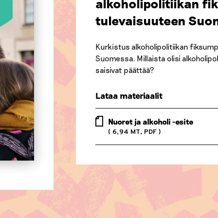
alkoholipolitiikan 
tulevaisuuteen Suo
Kurkistus alkoholipolitiikan fiksum
Suomessa. Millaista olisi alkoholip
saisivat päättää?
Lataa materiaalit
Nuoret ja alkoholi -esite
( 6,94 MT, PDF )