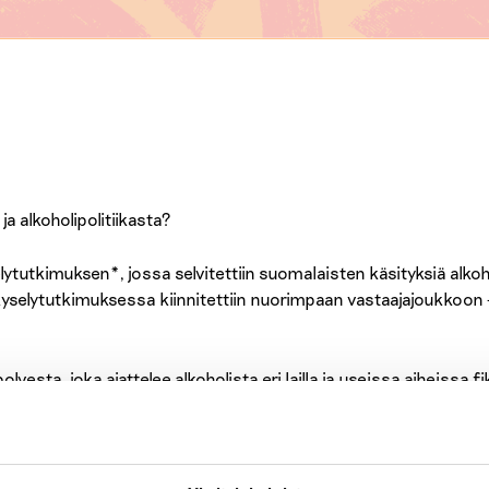
ja alkoholipolitiikasta?
elytutkimuksen*, jossa selvitettiin suomalaisten käsityksiä alkoh
 kyselytutkimuksessa kiinnitettiin nuorimpaan vastaajajoukkoon 
vesta, joka ajattelee alkoholista eri lailla ja useissa aiheissa 
loksista voi myös yllättää ainakin ne, jotka uskovat nuorten ka
kkaa