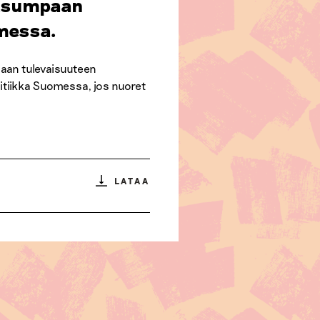
fiksumpaan
messa.
paan tulevaisuuteen
olitiikka Suomessa, jos nuoret
LATAA