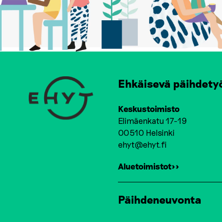
Ehkäisevä päihdety
Keskustoimisto
Elimäenkatu 17-19
00510 Helsinki
ehyt@ehyt.fi
Aluetoimistot>>
Päihdeneuvonta