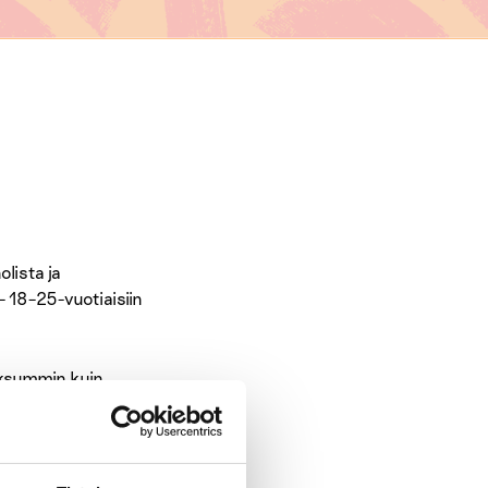
olista ja
– 18–25-vuotiaisiin
fiksummin kuin
ipaavan erityisesti