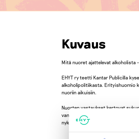
Kuvaus
Mitä nuoret ajattelevat alkoholista – 
EHYT ry teetti Kantar Publicilla kys
alkoholipolitiikasta. Erityishuomio
nuoriin aikuisiin.
Nuorten vastaukset kertovat sukupol
vanhemmat ikäluokat. Osa kyselyn tu
nykyistä vapaampaa alkoholipolitii