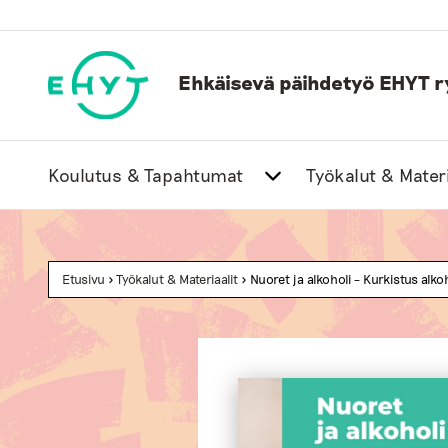
Skip
to
content
Ehkäisevä päihdetyö EHYT r
Koulutus & Tapahtumat
Työkalut & Materi
Etusivu
>
Työkalut & Materiaalit
> Nuoret ja alkoholi – Kurkistus alk