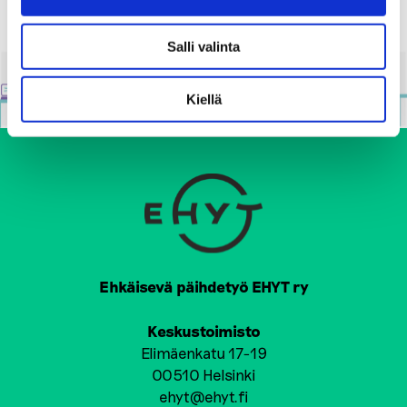
Salli valinta
Kiellä
Ehkäisevä päihdetyö EHYT ry
Keskustoimisto
Elimäenkatu 17-19
00510 Helsinki
ehyt@ehyt.fi