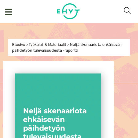
Skip
to
content
Etusivu
>
Työkalut & Materiaalit
> Neljä skenaariota ehkäisevän
päihdetyön tulevaisuudesta -raportti