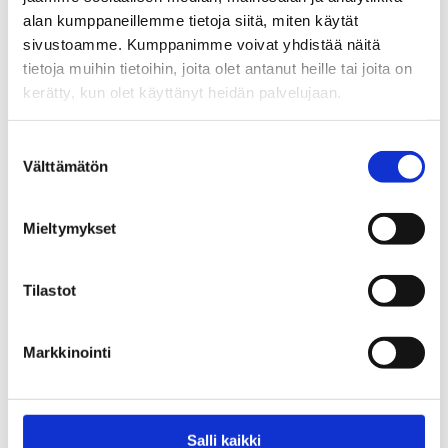
käyttökieltokyltti oppilaitoksille
alan kumppaneillemme tietoja siitä, miten käytät
5,00
€
sivustoamme. Kumppanimme voivat yhdistää näitä
tietoja muihin tietoihin, joita olet antanut heille tai joita on
kerätty, kun olet käyttänyt heidän palvelujaan.
Suostumuksen
Välttämätön
valinta
Mieltymykset
Tilastot
Keskustelukortti -Päihteet & nuoret
EHYT Teema 10: Monikulttuurisuus
0,30
€
Markkinointi
Salli kaikki