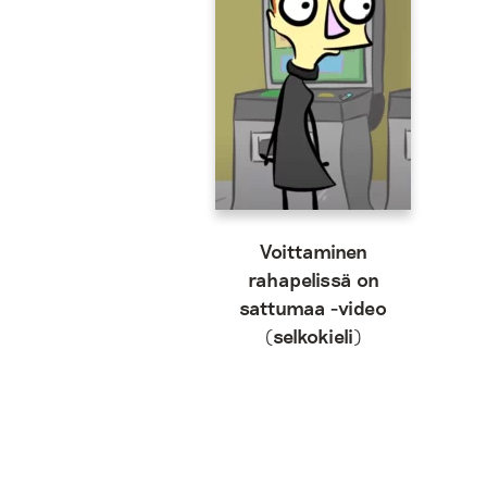
Voittaminen
rahapelissä on
sattumaa -video
(selkokieli)