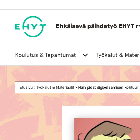
Skip
to
content
Ehkäisevä päihdetyö EHYT r
Koulutus & Tapahtumat
Työkalut & Materi
Etusivu
>
Työkalut & Materiaalit
> Näin pidät digipelaamisen kohtuulli