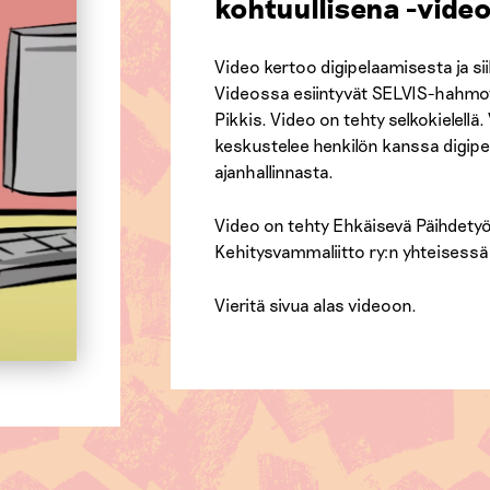
kohtuullisena -video
Video kertoo digipelaamisesta ja siih
Videossa esiintyvät SELVIS-hahmot 
Pikkis. Video on tehty selkokielellä
keskustelee henkilön kanssa digipe
ajanhallinnasta.
Video on tehty Ehkäisevä Päihdetyö
Kehitysvammaliitto ry:n yhteisess
Vieritä sivua alas videoon.