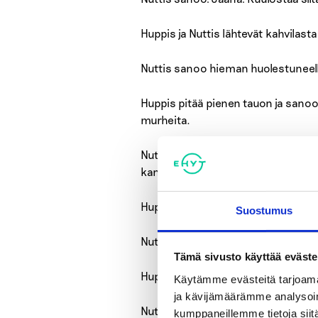
Huppis ja Nuttis lähtevät kahvilasta
Nuttis sanoo hieman huolestuneella
Huppis pitää pienen tauon ja sanoo m
murheita.
Nuttis kannustavasti: Olet oikeassa
kannattaa myös miettiä, mistä ikävä
Huppis – pieni tauko ja mietteliäs 
Suostumus
Nuttis sanoo: Tiesitkö, että on moni
Tämä sivusto käyttää eväste
Huppis pohtii uteliaalla äänellä: Vai n
Käytämme evästeitä tarjoama
ja kävijämäärämme analysoim
Nuttis sanoo: Voit esimerkiksi päätt
kumppaneillemme tietoja siitä