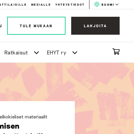
ATTILAISILLE
MEDIALLE
YHTEYSTIEDOT
SUOMI
U
TULE MUKAAN
LAHJOITA
Ratkaisut
EHYT ry
elkokieliset materiaalit
amisen