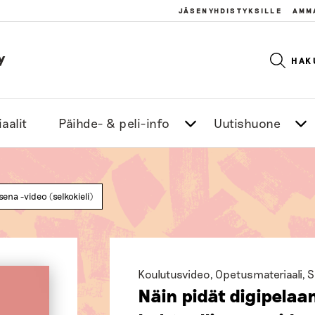
JÄSENYHDISTYKSILLE
AMM
y
HAK
aalit
Päihde- & peli-info
Uutishuone
sena -video (selkokieli)
Koulutusvideo
,
Opetusmateriaali
,
S
Näin pidät digipela