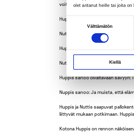
voit päättää, että pelaat vain tunnin
olet antanut heille tai joita o
Huppis sanoo: Hyviä ideoita!
Suostumuksen
Välttämätön
valinta
Nuttis sanoo: Ja muista pitää tauk
Huppis sanoo ihmettelevään sävyyn
Kiellä
Nuttis sanoo: Laita kännykkään hälyt
Huppis sanoo oivaltavaan sävyyn: 
Nuppis sanoo: Ja muista, että elämä
Huppis ja Nuttis saapuvat pallokentä
liittyvät mukaan potkimaan. Huppis
Kotona Huppis on rennon näköisenä