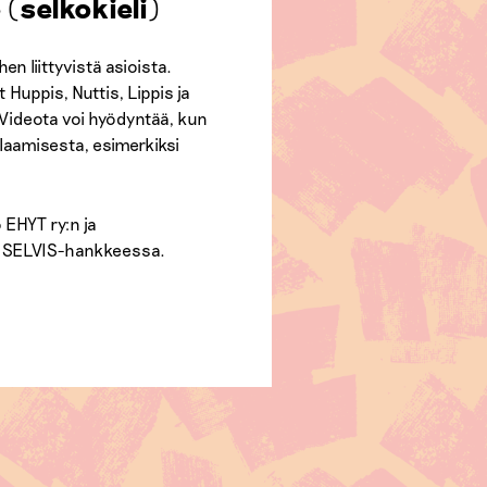
 (selkokieli)
en liittyvistä asioista.
Huppis, Nuttis, Lippis ja
. Videota voi hyödyntää, kun
laamisesta, esimerkiksi
 EHYT ry:n ja
ä SELVIS-hankkeessa.