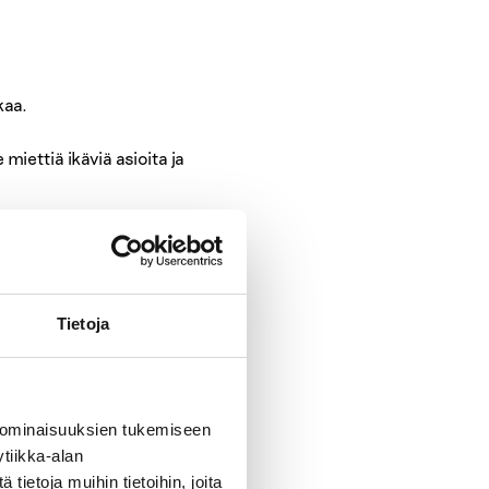
kaa.
miettiä ikäviä asioita ja
ten pelata. Mutta
Tietoja
 ominaisuuksien tukemiseen
tiikka-alan
na päivänä viikossa. Tai
ietoja muihin tietoihin, joita