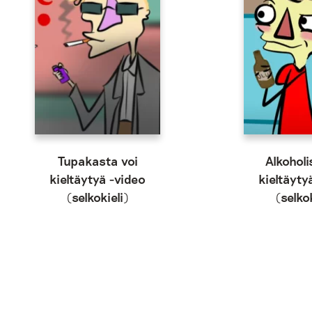
Tupakasta voi
Alkoholi
kieltäytyä -video
kieltäyty
(selkokieli)
(selkok