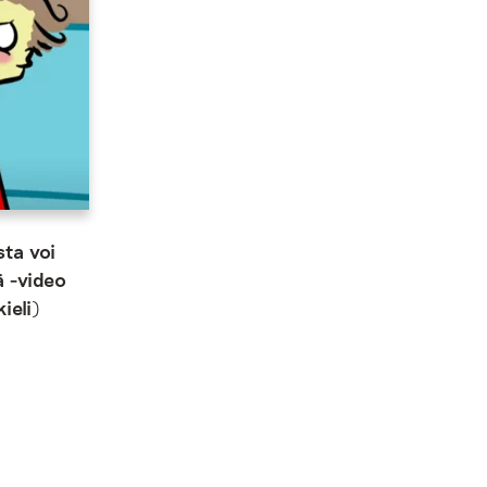
sta voi
ä -video
ieli)