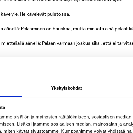
 kävelylle. He kävelevät puistossa.
 äänellä: Pelaaminen on hauskaa, mutta minusta sinä pelaat lii
ietteliällä äänellä: Pelaan varmaan joskus siksi, että ei tarvitse 
. Joskus on hyvä unohtaa ikävät asiat ja tehdä jotakin kivaa, ku
t asiat johtuvat, eikä vain unohtaa niitä esimerkiksi pelaamalla.
ääni: Olet oikeassa. Minun täytyy varmaan vähentää pelaamista.
Yksityiskohdat
a keinoja, joilla pelaaminen pysyy kohtuullisena?
itä
iin. En tiedä.
mme sisällön ja mainosten räätälöimiseen, sosiaalisen median
iseen. Lisäksi jaamme sosiaalisen median, mainosalan ja analy
ää, kuinka paljon pelaat viikossa. Pelaat vaikka yhtenä tai kahte
, miten käytät sivustoamme. Kumppanimme voivat yhdistää näitä t