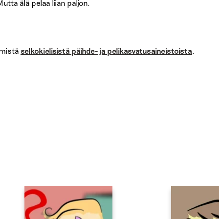
tta älä pelaa liian paljon.
ämistä
selkokielisistä päihde- ja pelikasvatusaineistoista
.