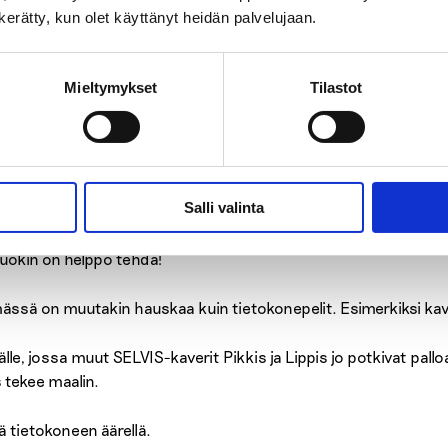
 päivässä. Voit merkitä kalenteriin, milloin pelaat.
n kerätty, kun olet käyttänyt heidän palvelujaan.
Mieltymykset
Tilastot
oja, kun pelaat. Onko sinulla kännykkä?
: On, kuinka niin?
Salli valinta
ys päälle, niin tiedät, milloin on aika lopettaa pelaaminen.
Tuokin on helppo tehdä!
ssä on muutakin hauskaa kuin tietokonepelit. Esimerkiksi kaveri
lle, jossa muut SELVIS-kaverit Pikkis ja Lippis jo potkivat pallo
 tekee maalin.
 tietokoneen äärellä.