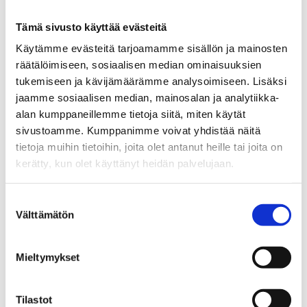
Tämä sivusto käyttää evästeitä
Käytämme evästeitä tarjoamamme sisällön ja mainosten
räätälöimiseen, sosiaalisen median ominaisuuksien
tukemiseen ja kävijämäärämme analysoimiseen. Lisäksi
jaamme sosiaalisen median, mainosalan ja analytiikka-
Totta vai tarua -Rahapeliväittämät
Ohjeistus rahapelaamisen
tunnistamiseen ja ehkäisyyn
alan kumppaneillemme tietoja siitä, miten käytät
oppilaitoksissa
sivustoamme. Kumppanimme voivat yhdistää näitä
tietoja muihin tietoihin, joita olet antanut heille tai joita on
kerätty, kun olet käyttänyt heidän palvelujaan.
Suostumuksen
Välttämätön
valinta
Mieltymykset
Tutustu myös
Tilastot