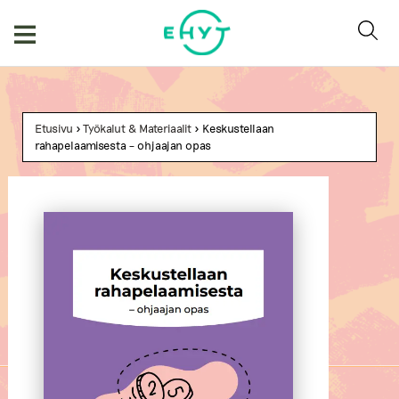
Skip
to
content
Etusivu
>
Työkalut & Materiaalit
> Keskustellaan
rahapelaamisesta – ohjaajan opas