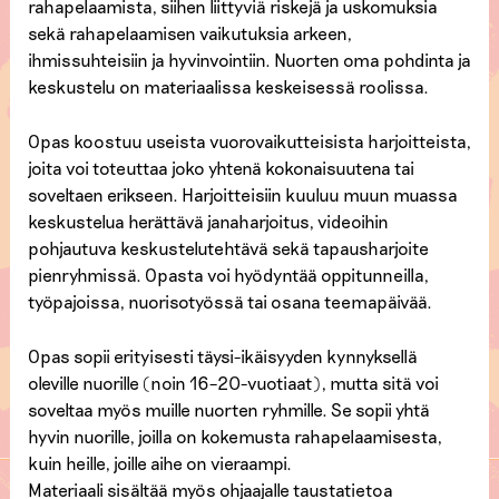
rahapelaamista, siihen liittyviä riskejä ja uskomuksia
sekä rahapelaamisen vaikutuksia arkeen,
ihmissuhteisiin ja hyvinvointiin. Nuorten oma pohdinta ja
keskustelu on materiaalissa keskeisessä roolissa.
Opas koostuu useista vuorovaikutteisista harjoitteista,
joita voi toteuttaa joko yhtenä kokonaisuutena tai
soveltaen erikseen. Harjoitteisiin kuuluu muun muassa
keskustelua herättävä janaharjoitus, videoihin
pohjautuva keskustelutehtävä sekä tapausharjoite
pienryhmissä. Opasta voi hyödyntää oppitunneilla,
työpajoissa, nuorisotyössä tai osana teemapäivää.
Opas sopii erityisesti täysi-ikäisyyden kynnyksellä
oleville nuorille (noin 16–20-vuotiaat), mutta sitä voi
soveltaa myös muille nuorten ryhmille. Se sopii yhtä
hyvin nuorille, joilla on kokemusta rahapelaamisesta,
kuin heille, joille aihe on vieraampi.
Materiaali sisältää myös ohjaajalle taustatietoa