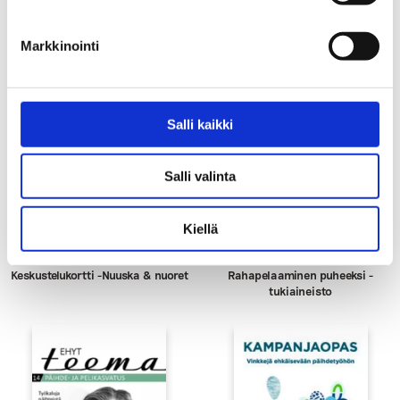
Markkinointi
Salli kaikki
Salli valinta
Kiellä
Keskustelukortti -Nuuska & nuoret
Rahapelaaminen puheeksi -
tukiaineisto