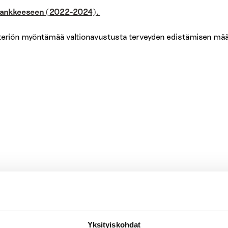
 -hankkeeseen (2022-2024).
isteriön myöntämää valtionavustusta terveyden edistämisen mä
Yksityiskohdat