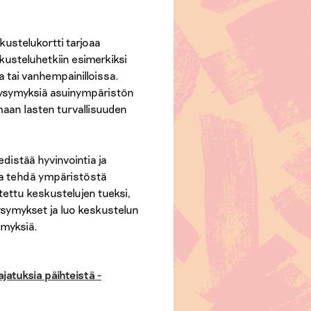
kustelukortti tarjoaa
kusteluhetkiin esimerkiksi
 tai vanhempainilloissa.
 kysymyksiä asuinympäristön
maan lasten turvallisuuden
distää hyvinvointia ja
 ja tehdä ympäristöstä
tettu keskustelujen tueksi,
kysymykset ja luo keskustelun
ymyksiä.
jatuksia päihteistä -