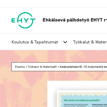
Skip
to
content
Ehkäisevä päihdetyö EHYT r
Koulutus & Tapahtumat
Työkalut & Materi
Etusivu
>
Työkalut & Materiaalit
> Keskustelukortti -10 kysymystä tu