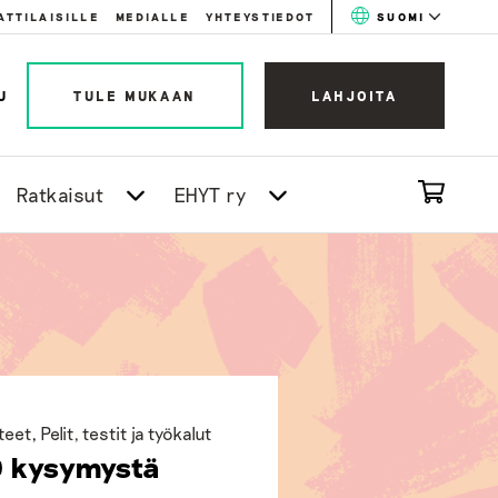
ATTILAISILLE
MEDIALLE
YHTEYSTIEDOT
SUOMI
U
TULE MUKAAN
LAHJOITA
Ratkaisut
EHYT ry
teet
,
Pelit, testit ja työkalut
0 kysymystä