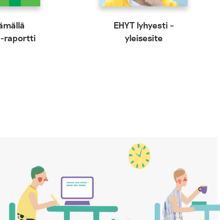
ämällä
EHYT lyhyesti –
-raportti
yleisesite