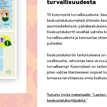
turvallisuudesta
10 kysymystä turvallisuudesta -kes
keskustelukysymyksiä yhteisiin kes
asumisyksiköissä, päiväkeskuksissa
Keskustelukortti sisältää valmiita
turvallisuudesta ja kannustaa otta
puheeksi.
Keskustelukortin tarkoituksena on e
osallisuutta, vahvistaa tasa-arvoa
turvallisempi. Kysymykset on tarkoi
joten valitse tilanteeseen sopivat 
lomassa tarvittaessa omia lisäkys
Tutustu myös materiaaliin "Lasten a
keskustelukorttipakka"