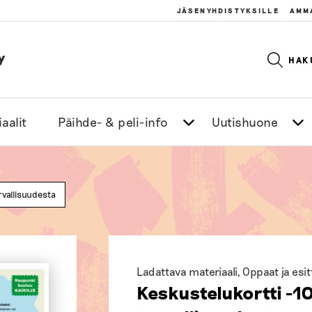
JÄSENYHDISTYKSILLE
AMM
y
HAK
aalit
Päihde- & peli-info
Uutishuone
rvallisuudesta
Ladattava materiaali
,
Oppaat ja esit
Keskustelukortti -1