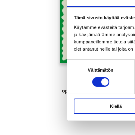
Tämä sivusto käyttää eväste
Käytämme evästeitä tarjoama
ja kävijämäärämme analysoim
kumppaneillemme tietoja siitä
olet antanut heille tai joita o
Suostumuksen
Välttämätön
valinta
Kaupunki kuuluu
kaikille -
opetusmateriaali 1.–
2.-luokkalaisille
Kiellä