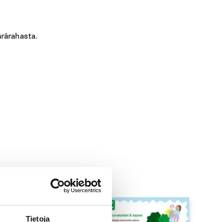
ärärahasta.
Tietoja