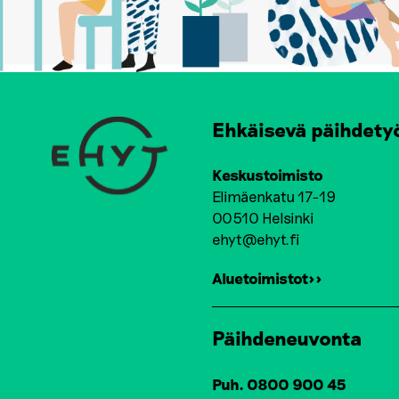
Ehkäisevä päihdety
Keskustoimisto
Elimäenkatu 17-19
00510 Helsinki
ehyt@ehyt.fi
Aluetoimistot>>
Päihdeneuvonta
Puh. 0800 900 45