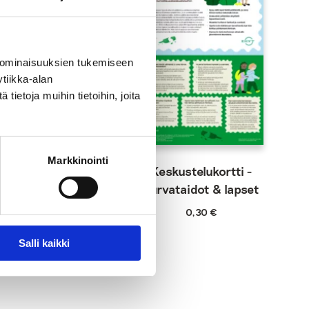
 ominaisuuksien tukemiseen
tiikka-alan
ietoja muihin tietoihin, joita
Markkinointi
kustella
Keskustelukortti -
ä lasten
Turvataidot & lapset
(video)
0,30
€
Salli kaikki