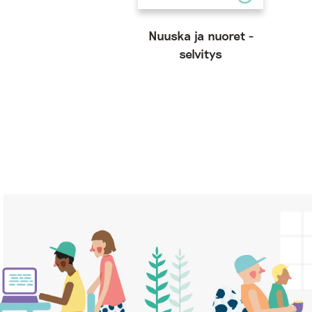
Nuuska ja nuoret -
selvitys