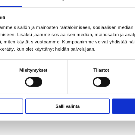
itä
mme sisällön ja mainosten räätälöimiseen, sosiaalisen median
iseen. Lisäksi jaamme sosiaalisen median, mainosalan ja analy
, miten käytät sivustoamme. Kumppanimme voivat yhdistää näitä t
n kerätty, kun olet käyttänyt heidän palvelujaan.
Mieltymykset
Tilastot
Lasten ajatuksia
Miksi kes
päihteistä -
päihteist
keskustelukorttipakk
kanssa? 
a
Salli valinta