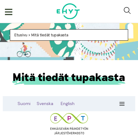
Skip
to
content
Etusivu
>
Mitä tiedät tupakasta
Mitä tiedät tupakasta