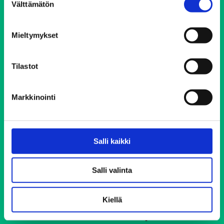
Välttämätön
valinta
Keskustoimisto
Elimäenkatu 17-19
Mieltymykset
00510 Helsinki
ehyt@ehyt.fi
Tilastot
Aluetoimistot>>
Markkinointi
Päihdeneuvonta
Puh. 0800 900 45
Salli kaikki
Avoinna 24/7 vuoden jokaisena päivänä
Salli valinta
Soittaminen on maksutonta ja anonyymiä
Kiellä
Elokolo-kohtaamispaikat