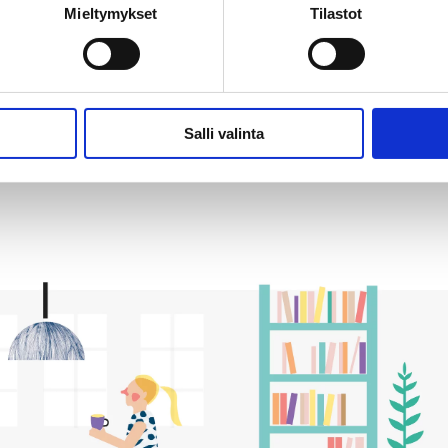
Mieltymykset
Tilastot
040 183 9273
sari.anjala@ehyt.fi
KATSO HENKILÖN ESITTEL
Salli valinta