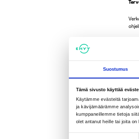
Terv
Verk
ohje
Nuor
nuori
Verk
Suostumus
Link
Tämä sivusto käyttää eväste
Verk
Käytämme evästeitä tarjoama
ja kävijämäärämme analysoim
Li
kumppaneillemme tietoja siitä
olet antanut heille tai joita o
Suostumuksen