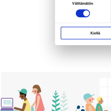
Välttämätön
valinta
Kiellä