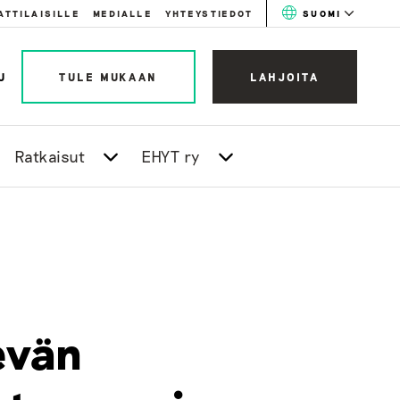
ATTILAISILLE
MEDIALLE
YHTEYSTIEDOT
SUOMI
U
TULE MUKAAN
LAHJOITA
Ratkaisut
EHYT ry
evän