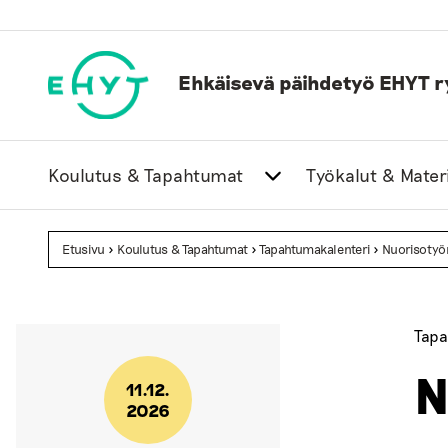
Skip
to
content
Ehkäisevä päihdetyö EHYT r
Koulutus & Tapahtumat
Työkalut & Materi
Etusivu
>
Koulutus & Tapahtumat
>
Tapahtumakalenteri
>
Nuorisotyö
Tapa
N
11.12.
2026