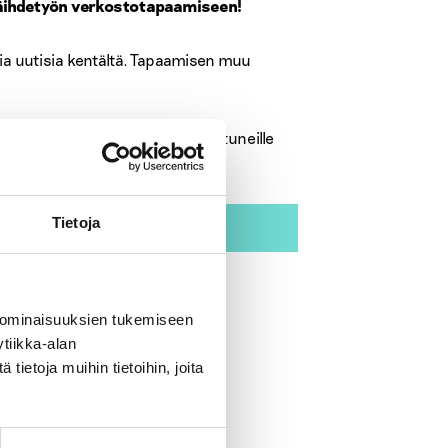
 päihdetyön verkostotapaamiseen!
a uutisia kentältä. Tapaamisen muu
äisevästä päihdetyöstä kiinnostuneille
et tästä:
Tietoja
 ominaisuuksien tukemiseen
tiikka-alan
ietoja muihin tietoihin, joita
pilaitostyö