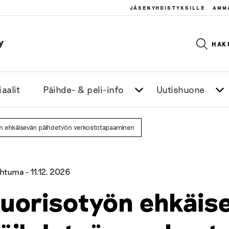
JÄSENYHDISTYKSILLE
AMM
y
HAK
aalit
Päihde- & peli-info
Uutishuone
n ehkäisevän päihdetyön verkostotapaaminen
htuma -
11.12. 2026
uorisotyön ehkäis