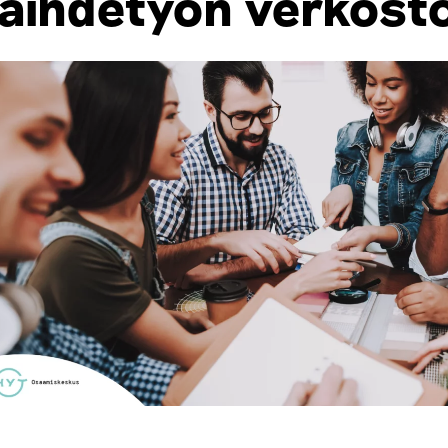
äihdetyön verkos