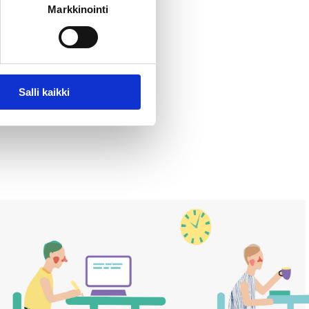
Markkinointi
Y
Salli kaikki