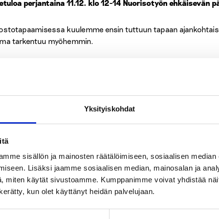
etuloa perjantaina 11.12. klo 12-14 Nuorisotyön ehkäisevän
ostotapaamisessa kuulemme ensin tuttuun tapaan ajankohtaisi
lma tarkentuu myöhemmin.
isotyön ehkäisevän päihdetyön verkosto on avoinna kaikille ehk
sotyöntekijöille.
ostotapaamiseen ei tarvitse erikseen ilmoittautua. Mukaan pääs
Yksityiskohdat
ki tapaamisen lisätään myöhemmin.
itä
ostotapaaminen toteutetaan Microsoft Teams -alustalla.
mme sisällön ja mainosten räätälöimiseen, sosiaalisen median
iseen. Lisäksi jaamme sosiaalisen median, mainosalan ja analy
sätietoja:
, miten käytät sivustoamme. Kumppanimme voivat yhdistää näitä t
n kerätty, kun olet käyttänyt heidän palvelujaan.
Anjala Sari
Ehkäisevän päihdetyön asiantuntija, op