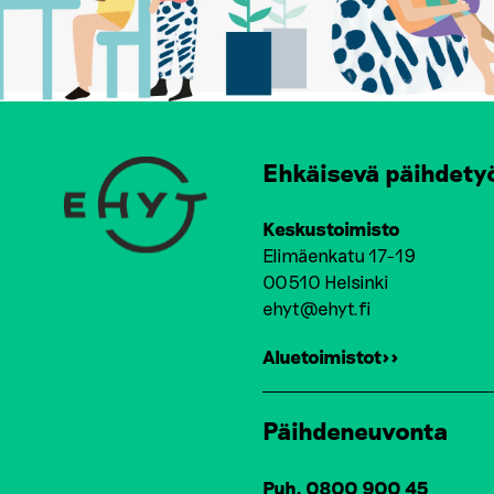
Ehkäisevä päihdety
Keskustoimisto
Elimäenkatu 17-19
00510 Helsinki
ehyt@ehyt.fi
Aluetoimistot>>
Päihdeneuvonta
Puh. 0800 900 45