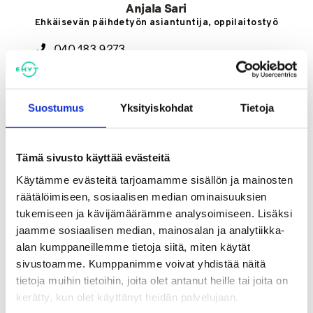
Anjala Sari
Ehkäisevän päihdetyön asiantuntija, oppilaitostyö
040 183 9273
sari.anjala@ehyt.fi
KATSO HENKILÖN ESITTELY
Suostumus
Yksityiskohdat
Tietoja
Tämä sivusto käyttää evästeitä
6.10.
Käytämme evästeitä tarjoamamme sisällön ja mainosten
2026
räätälöimiseen, sosiaalisen median ominaisuuksien
tukemiseen ja kävijämäärämme analysoimiseen. Lisäksi
jaamme sosiaalisen median, mainosalan ja analytiikka-
alan kumppaneillemme tietoja siitä, miten käytät
Aika
sivustoamme. Kumppanimme voivat yhdistää näitä
ti 06.10.2026 14:00
tietoja muihin tietoihin, joita olet antanut heille tai joita on
kerätty, kun olet käyttänyt heidän palvelujaan.
Päättyy