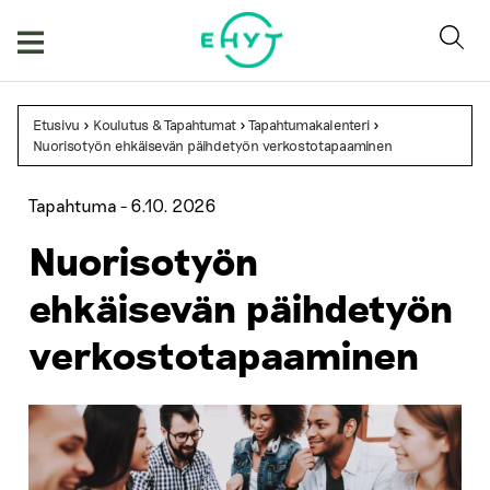
Skip
to
content
Etusivu
>
Koulutus & Tapahtumat
>
Tapahtumakalenteri
>
Nuorisotyön ehkäisevän päihdetyön verkostotapaaminen
Tapahtuma -
6.10. 2026
Nuorisotyön
ehkäisevän päihdetyön
verkostotapaaminen