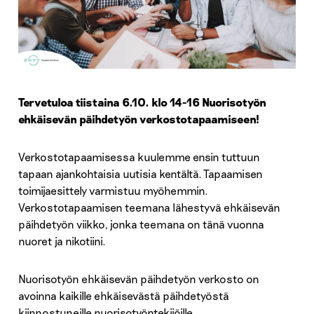
Tervetuloa tiistaina 6.10. klo 14-16 Nuorisotyön
ehkäisevän päihdetyön verkostotapaamiseen!
Verkostotapaamisessa kuulemme ensin tuttuun
tapaan ajankohtaisia uutisia kentältä. Tapaamisen
toimijaesittely varmistuu myöhemmin.
Verkostotapaamisen teemana lähestyvä ehkäisevän
päihdetyön viikko, jonka teemana on tänä vuonna
nuoret ja nikotiini.
Nuorisotyön ehkäisevän päihdetyön verkosto on
avoinna kaikille ehkäisevästä päihdetyöstä
kiinnostuneille nuorisotyöntekijöille.