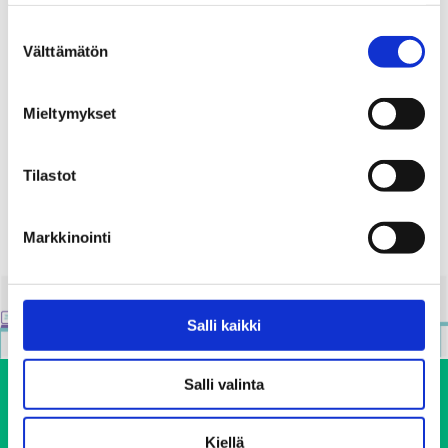
ti 06.10.2026 16:00
Suostumuksen
Välttämätön
valinta
Paikka
Etätapahtuma
Mieltymykset
Jaa:
Tilastot
Markkinointi
Salli kaikki
Salli valinta
Kiellä