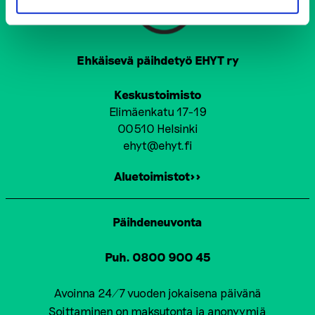
Ehkäisevä päihdetyö EHYT ry
Keskustoimisto
Elimäenkatu 17-19
00510 Helsinki
ehyt@ehyt.fi
Aluetoimistot>>
Päihdeneuvonta
Puh. 0800 900 45
Avoinna 24/7 vuoden jokaisena päivänä
Soittaminen on maksutonta ja anonyymiä