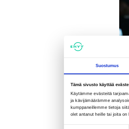
Suostumus
EHYT
Tämä sivusto käyttää eväste
kesk
Käytämme evästeitä tarjoama
Mikä
ja kävijämäärämme analysoim
koul
kumppaneillemme tietoja siitä
tark
olet antanut heille tai joita o
Mite
Suostumuksen
koht