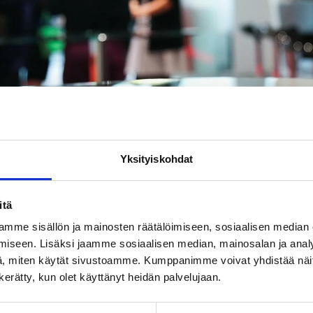
Yksityiskohdat
 ry:n jäsenyhdistys Naistenkartano ry järjestää webinaarin van
itä
iviikkona 10.5.2023 klo 18.-19.30.
mme sisällön ja mainosten räätälöimiseen, sosiaalisen median
 on “äitimyytti”? Entä millaisia paineita vanhemmuuteen liittyy 
iseen. Lisäksi jaamme sosiaalisen median, mainosalan ja analy
utettu kokemusasiantuntija, luennoitsija, kirjoittaja ja yrittäjä
, miten käytät sivustoamme. Kumppanimme voivat yhdistää näitä t
astelee aihetta yleisemmästä näkökulmasta ja yhteiskunnasta 
n kerätty, kun olet käyttänyt heidän palvelujaan.
n voisimme vähentää vanhemmuuden paineita ja muuttaa kul
aan? Mitä jos pohjattoman riittämättömyyden tunteen ja vertai