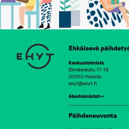
Ehkäisevä päihdety
Keskustoimisto
Elimäenkatu 17-19
00510 Helsinki
ehyt@ehyt.fi
Aluetoimistot>>
Päihdeneuvonta