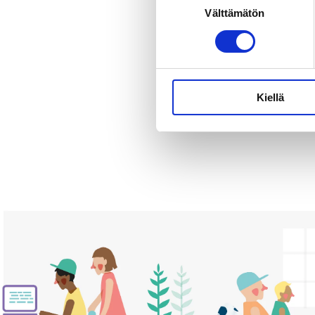
Välttämätön
valinta
enem
Luen
Lisät
Kiellä
Tila