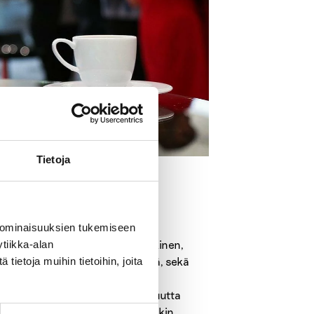
Tietoja
hemmuuden paineet ja äitimyytti
 ominaisuuksien tukemiseen
tänä päivänä? Luennolla Mari Jokinen,
tiikka-alan
 avaa omaa kokemustaan äitiydestä, sekä
ietoja muihin tietoihin, joita
kumpuavista paineista käsin.
ttuuria lempeämmäksi vanhemmuutta
lun sijaan vanhemmuudessa olisikin