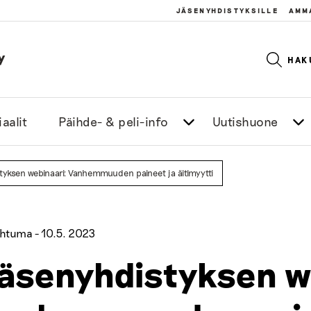
JÄSENYHDISTYKSILLE
AMM
y
HAK
aalit
Päihde- & peli-info
Uutishuone
tyksen webinaari: Vanhemmuuden paineet ja äitimyytti
htuma -
10.5. 2023
äsenyhdistyksen w