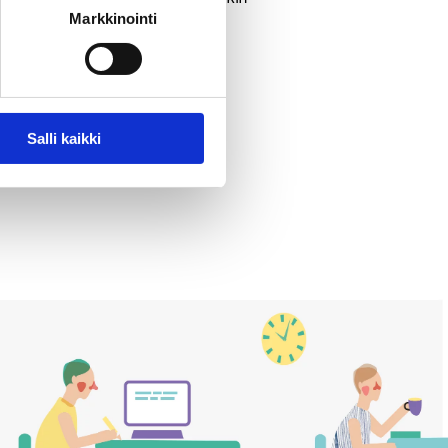
Markkinointi
vitse ilmoittautua etukäteen.
-paineet-ja-aitimyytti
Salli kaikki