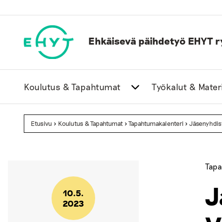
Skip
to
content
Ehkäisevä päihdetyö EHYT r
Koulutus & Tapahtumat
Työkalut & Materi
Etusivu
>
Koulutus & Tapahtumat
>
Tapahtumakalenteri
>
Jäsenyhdis
Tapa
J
10.5.
2023