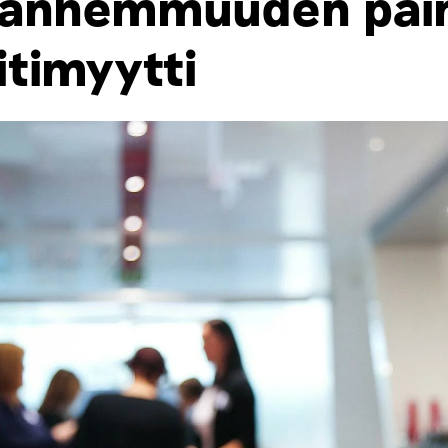
anhemmuuden pain
itimyytti