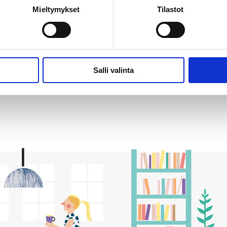
Mieltymykset
Tilastot
män tilaa yksilöllisyydelle, myötätunnolle ja armollisuudelle?
to järjestetään verkossa. Webinaari on maksuton eikä siihen tar
ietoja ja liittymislinkki:
www.naistenkartano.com/vanhemmuuden
Salli valinta
isuuden järjestää EHYTin jäsenyhdistys Naistenkartano ry.