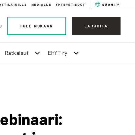
ATTILAISILLE
MEDIALLE
YHTEYSTIEDOT
SUOMI
U
TULE MUKAAN
LAHJOITA
Ratkaisut
EHYT ry
ebinaari: