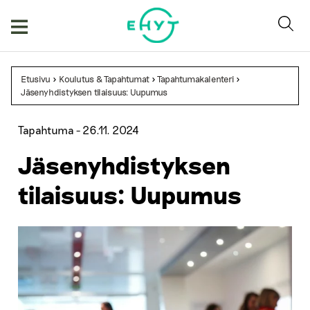
Skip
to
content
Etusivu
>
Koulutus & Tapahtumat
>
Tapahtumakalenteri
>
Jäsenyhdistyksen tilaisuus: Uupumus
Tapahtuma -
26.11. 2024
Jäsenyhdistyksen
tilaisuus: Uupumus