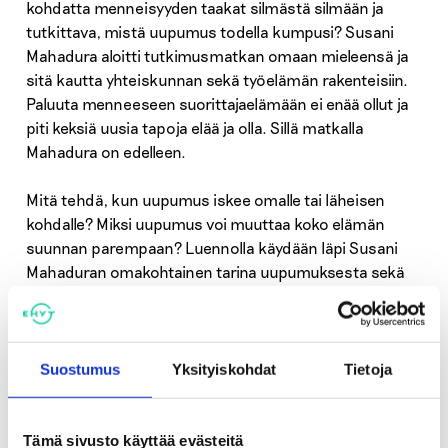
kohdatta menneisyyden taakat silmästä silmään ja
tutkittava, mistä uupumus todella kumpusi? Susani
Mahadura aloitti tutkimusmatkan omaan mieleensä ja
sitä kautta yhteiskunnan sekä työelämän rakenteisiin.
Paluuta menneeseen suorittajaelämään ei enää ollut ja
piti keksiä uusia tapoja elää ja olla. Sillä matkalla
Mahadura on edelleen.
Mitä tehdä, kun uupumus iskee omalle tai läheisen
kohdalle? Miksi uupumus voi muuttaa koko elämän
suunnan parempaan? Luennolla käydään läpi Susani
Mahaduran omakohtainen tarina uupumuksesta sekä
keskustellaan siitä, mitä toimittajalle selvisi
uupumuksesta ilmiönä.
Webinaari järjestetään Zoomissa.
Suostumus
Yksityiskohdat
Tietoja
Lisätietoja ja liittymislinkki:
www.naistenkartano.com/uupumus-kamalin-ja-
Tämä sivusto käyttää evästeitä