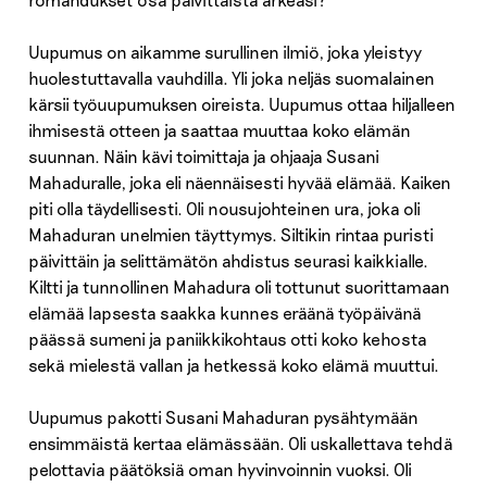
Uupumus on aikamme surullinen ilmiö, joka yleistyy
huolestuttavalla vauhdilla. Yli joka neljäs suomalainen
kärsii työuupumuksen oireista. Uupumus ottaa hiljalleen
ihmisestä otteen ja saattaa muuttaa koko elämän
suunnan. Näin kävi toimittaja ja ohjaaja Susani
Mahaduralle, joka eli näennäisesti hyvää elämää. Kaiken
piti olla täydellisesti. Oli nousujohteinen ura, joka oli
Mahaduran unelmien täyttymys. Siltikin rintaa puristi
päivittäin ja selittämätön ahdistus seurasi kaikkialle.
Kiltti ja tunnollinen Mahadura oli tottunut suorittamaan
elämää lapsesta saakka kunnes eräänä työpäivänä
päässä sumeni ja paniikkikohtaus otti koko kehosta
sekä mielestä vallan ja hetkessä koko elämä muuttui.
Uupumus pakotti Susani Mahaduran pysähtymään
ensimmäistä kertaa elämässään. Oli uskallettava tehdä
pelottavia päätöksiä oman hyvinvoinnin vuoksi. Oli