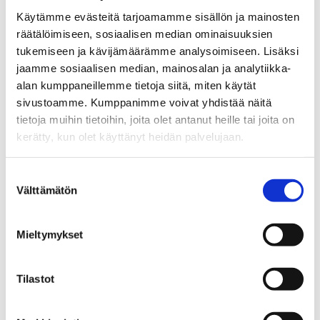
paras-kokemus-joka-muutti-elamani-suunnan
Käytämme evästeitä tarjoamamme sisällön ja mainosten
räätälöimiseen, sosiaalisen median ominaisuuksien
Tilaisuuden järjestää Naistenkartano ry & Työnimuun! -
tukemiseen ja kävijämäärämme analysoimiseen. Lisäksi
hanke
jaamme sosiaalisen median, mainosalan ja analytiikka-
alan kumppaneillemme tietoja siitä, miten käytät
sivustoamme. Kumppanimme voivat yhdistää näitä
tietoja muihin tietoihin, joita olet antanut heille tai joita on
kerätty, kun olet käyttänyt heidän palvelujaan.
Suostumuksen
Välttämätön
valinta
26.11.
Mieltymykset
2024
Tilastot
Aika
ti 26.11.2024 18:00