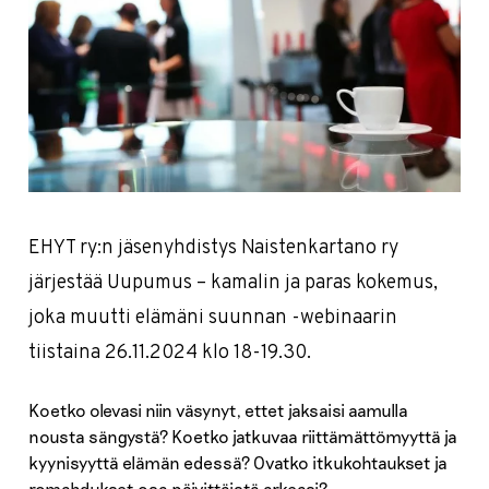
EHYT ry:n jäsenyhdistys Naistenkartano ry
järjestää Uupumus – kamalin ja paras kokemus,
joka muutti elämäni suunnan -webinaarin
tiistaina 26.11.2024 klo 18-19.30.
Koetko olevasi niin väsynyt, ettet jaksaisi aamulla
nousta sängystä? Koetko jatkuvaa riittämättömyyttä ja
kyynisyyttä elämän edessä? Ovatko itkukohtaukset ja
romahdukset osa päivittäistä arkeasi?