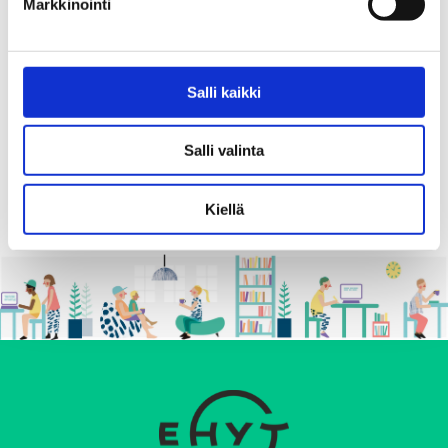
Markkinointi
Paikka
Etätapahtuma
Salli kaikki
Jaa:
Salli valinta
Kiellä