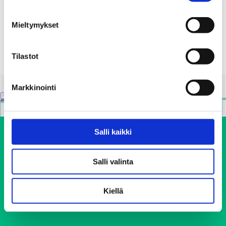
Jaa:
Mieltymykset
Tilastot
Markkinointi
Salli kaikki
Salli valinta
Kiellä
Ehkäisevä päihdetyö EHYT ry