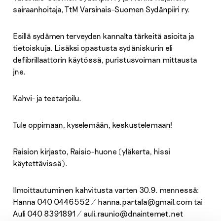
sairaanhoitaja, TtM Varsinais-Suomen Sydänpiiri ry.
Esillä sydämen terveyden kannalta tärkeitä asioita ja
tietoiskuja. Lisäksi opastusta sydäniskurin eli
defibrillaattorin käytössä, puristusvoiman mittausta
jne.
Kahvi- ja teetarjoilu.
Tule oppimaan, kyselemään, keskustelemaan!
Raision kirjasto, Raisio-huone (yläkerta, hissi
käytettävissä).
Ilmoittautuminen kahvitusta varten 30.9. mennessä:
Hanna 040 0446552 / hanna.partala@gmail.com tai
Auli 040 8391891 / auli.raunio@dnaintemet.net