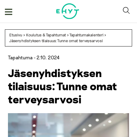
Skip
to
content
Etusivu
>
Koulutus & Tapahtumat
>
Tapahtumakalenteri
>
Jäsenyhdistyksen tilaisuus: Tunne omat terveysarvosi
Tapahtuma -
2.10. 2024
Jäsenyhdistyksen
tilaisuus: Tunne omat
terveysarvosi