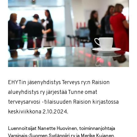
EHYTin jäsenyhdistys Terveys ry:n Raision
alueyhdistys ry järjestää Tunne omat
terveysarvosi -tilaisuuden Raision kirjastossa
keskiviikkona 2.10.2024.
Luennoitsijat Nanette Huovinen, toiminnanjohtaja
Varsinais-Suomen Sydänpiiri ry ja Merike Kujanen,