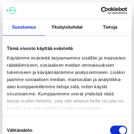
Tilaisuuden järjestää Terveys ry:n Raision alueyhdistys
ry.
Suostumus
Yksityiskohdat
Tietoja
Tämä sivusto käyttää evästeitä
Käytämme evästeitä tarjoamamme sisällön ja mainosten
2.10.
räätälöimiseen, sosiaalisen median ominaisuuksien
2024
tukemiseen ja kävijämäärämme analysoimiseen. Lisäksi
jaamme sosiaalisen median, mainosalan ja analytiikka-
alan kumppaneillemme tietoja siitä, miten käytät
Aika
sivustoamme. Kumppanimme voivat yhdistää näitä
ke 02.10.2024 17:00
tietoja muihin tietoihin, joita olet antanut heille tai joita on
kerätty, kun olet käyttänyt heidän palvelujaan.
Paikka
Raision kirjasto, Raisio-huone Raisio
Suostumuksen
Välttämätön
valinta