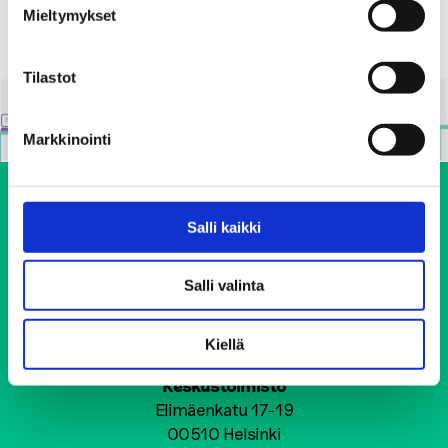
Mieltymykset
Tilastot
Markkinointi
Salli kaikki
Salli valinta
Ehkäisevä päihdetyö EHYT ry
Kiellä
Keskustoimisto
Elimäenkatu 17-19
00510 Helsinki