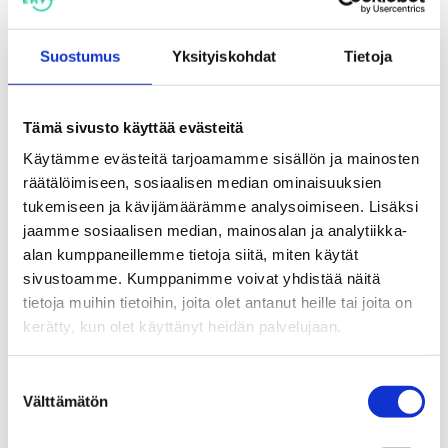
Suostumus
Yksityiskohdat
Tietoja
Tämä sivusto käyttää evästeitä
20.2.
2024
Käytämme evästeitä tarjoamamme sisällön ja mainosten
räätälöimiseen, sosiaalisen median ominaisuuksien
tukemiseen ja kävijämäärämme analysoimiseen. Lisäksi
jaamme sosiaalisen median, mainosalan ja analytiikka-
Aika
alan kumppaneillemme tietoja siitä, miten käytät
ti 20.02.2024 18:00
sivustoamme. Kumppanimme voivat yhdistää näitä
tietoja muihin tietoihin, joita olet antanut heille tai joita on
Paikka
kerätty, kun olet käyttänyt heidän palvelujaan.
Pääkirjasto Metso Pirkankatu 2 (Pihlaja-sali) Tampere
Suostumuksen
Jaa:
Välttämätön
valinta