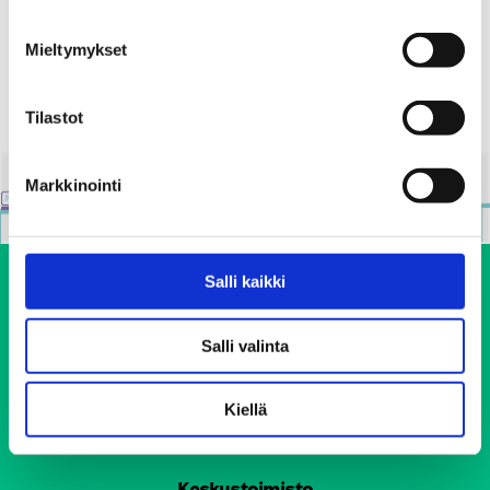
Jaa:
Mieltymykset
Tilastot
Markkinointi
Salli kaikki
Salli valinta
Kiellä
Ehkäisevä päihdetyö EHYT ry
Keskustoimisto