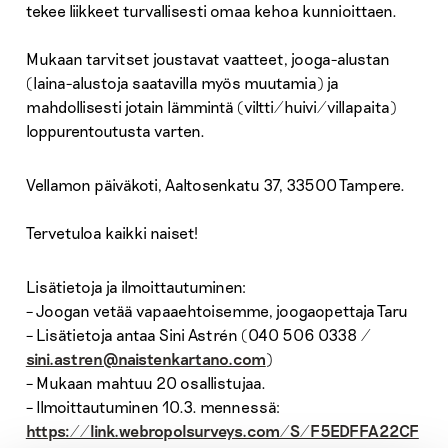
tekee liikkeet turvallisesti omaa kehoa kunnioittaen.
Mukaan tarvitset joustavat vaatteet, jooga-alustan
(laina-alustoja saatavilla myös muutamia) ja
mahdollisesti jotain lämmintä (viltti/huivi/villapaita)
loppurentoutusta varten.
Vellamon päiväkoti, Aaltosenkatu 37, 33500 Tampere.
Tervetuloa kaikki naiset!
Lisätietoja ja ilmoittautuminen:
– Joogan vetää vapaaehtoisemme, joogaopettaja Taru
– Lisätietoja antaa Sini Astrén (040 506 0338 /
sini.astren@naistenkartano.com
)
– Mukaan mahtuu 20 osallistujaa.
– Ilmoittautuminen 10.3. mennessä:
https://link.webropolsurveys.com/S/F5EDFFA22CF