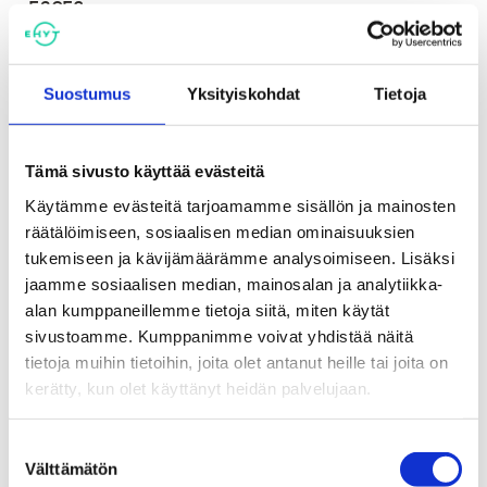
E6CF2
Tilaisuuden järjestää Naistenkartano ry.
Suostumus
Yksityiskohdat
Tietoja
Tämä sivusto käyttää evästeitä
Käytämme evästeitä tarjoamamme sisällön ja mainosten
12.3.
räätälöimiseen, sosiaalisen median ominaisuuksien
2026
tukemiseen ja kävijämäärämme analysoimiseen. Lisäksi
jaamme sosiaalisen median, mainosalan ja analytiikka-
alan kumppaneillemme tietoja siitä, miten käytät
Aika
sivustoamme. Kumppanimme voivat yhdistää näitä
to 12.03.2026 18:00
tietoja muihin tietoihin, joita olet antanut heille tai joita on
kerätty, kun olet käyttänyt heidän palvelujaan.
Paikka
Vellamon päiväkoti, Aaltosenkatu 37 Tampere
Suostumuksen
Välttämätön
valinta