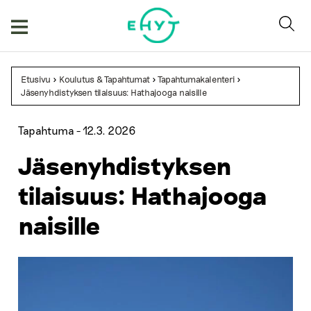
Skip
to
content
Etusivu
>
Koulutus & Tapahtumat
>
Tapahtumakalenteri
>
Jäsenyhdistyksen tilaisuus: Hathajooga naisille
Tapahtuma -
12.3. 2026
Jäsenyhdistyksen
tilaisuus: Hathajooga
naisille