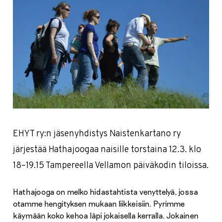
EHYT ry:n jäsenyhdistys Naistenkartano ry
järjestää Hathajoogaa naisille torstaina 12.3. klo
18–19.15 Tampereella Vellamon päiväkodin tiloissa.
Hathajooga on melko hidastahtista venyttelyä, jossa
otamme hengityksen mukaan liikkeisiin. Pyrimme
käymään koko kehoa läpi jokaisella kerralla. Jokainen