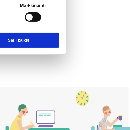
Markkinointi
aa opastuksen ja kahvin.
ilun vuoksi Meri 050 327 8261,
et.net.
Salli kaikki