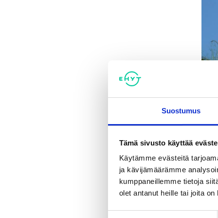
EHYT 
Suostumus
taid
Näyt
Tämä sivusto käyttää eväste
1974
Käytämme evästeitä tarjoama
koko
ja kävijämäärämme analysoim
kumppaneillemme tietoja siitä
Koko
olet antanut heille tai joita o
kahv
Suostumuksen