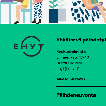
Ehkäisevä päihdety
Keskustoimisto
Elimäenkatu 17-19
00510 Helsinki
ehyt@ehyt.fi
Aluetoimistot>>
Päihdeneuvonta