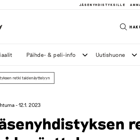
JÄSENYHDISTYKSILLE
AMM
y
HAK
aalit
Päihde- & peli-info
Uutishuone
yksen retki taidenäyttelyyn
htuma -
12.1. 2023
äsenyhdistyksen r