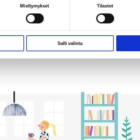
Mieltymykset
Tilastot
u: Museon pääsymaksu 7 euroa tai Museokortti. Yhdistys tarjo
ittautuminen viimeistään 9.1. opastusryhmän koon ja kahvitarjo
brusi@gmail.com tai Auli 040 839 1891, auli.raunio@dnaintern
Salli valinta
suuden järjestää Terveys ry:n Raision alueyhdistys ry.