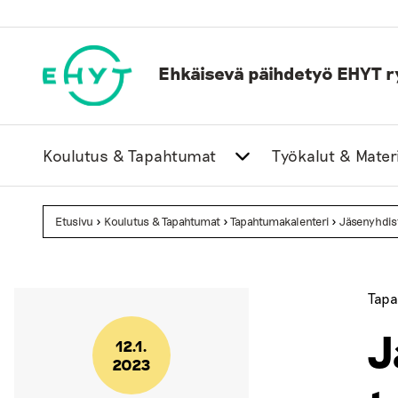
Skip
to
content
Ehkäisevä päihdetyö EHYT r
Koulutus & Tapahtumat
Työkalut & Materi
Etusivu
>
Koulutus & Tapahtumat
>
Tapahtumakalenteri
>
Jäsenyhdist
Tapa
J
12.1.
2023