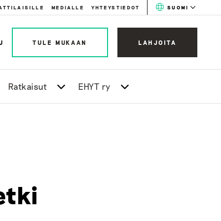
ATTILAISILLE
MEDIALLE
YHTEYSTIEDOT
SUOMI
U
TULE MUKAAN
LAHJOITA
Ratkaisut
EHYT ry
etki