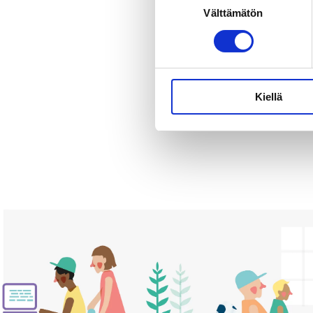
Välttämätön
valinta
Maks
Ilmo
meri
Kiellä
Tilai