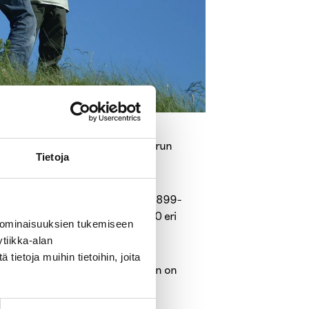
ulho Sipilän taiteen näyttelyyn Turun
Tietoja
skunnan Greta Hällfors­ Sipilän (1899-
1910-luvulta 1950-luvulle noin 60 eri
 ominaisuuksien tukemiseen
tiikka-alan
ietoja muihin tietoihin, joita
14.00 Näyttelykierroksen jälkeen on