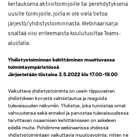
kertauksena aktiivitoimijoille tai perehdytyksenä
uusille toimijoille, joilla ei ole vielä tietoa
järjestö/yhdistystoiminnasta. Webinaarisarja
sisältää viisi eriteemaista koulutusiltaa Teams-
alustalla.
Yhdistystoiminnan kehittäminen muuttuvassa
toimintaympäristössä
Järjestetään tiistaina 3.5.2022 klo 17.00–19.00
Vaikuttava yhdistystoiminta on usein riippuvainen
yhdistyksen kyvystä valmistautua ja reagoida
tulevaisuuden näkymiin. Yhdistys, joka tunnistaa omat
vahvuutensa sekä ennakoi ja panostaa tulevaisuudessa
tarvittavan osaamisen kehittämiseen on askeleen
edellä muita. Pohdimme webinaarissa yhdessä
yhdistystoimintaan vaikuttavia muutosvoimia, miten ne