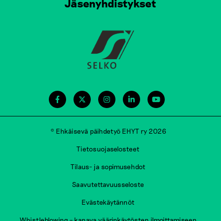
Jäsenyhdistykset
© Ehkäisevä päihdetyö EHYT ry 2026
Tietosuojaselosteet
Tilaus- ja sopimusehdot
Saavutettavuusseloste
Evästekäytännöt
Whistleblowing – kanava väärinkäytösten ilmoittamiseen