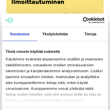
Ilmoittautuminen
Ilmoittautuminen viimeistään 15.4.2022:
https://link.webropolsurveys.com/S/93E898D
3E8DBD534
Osallistumislinkki lähetetään
ilmoittautuneille muutama päivä ennen
Suostumus
Yksityiskohdat
Tietoja
koulutustilaisuutta
Tämä sivusto käyttää evästeitä
Käytämme evästeitä tarjoamamme sisällön ja mainosten
Lisätietoja
räätälöimiseen, sosiaalisen median ominaisuuksien
tukemiseen ja kävijämäärämme analysoimiseen. Lisäksi
jaamme sosiaalisen median, mainosalan ja analytiikka-
alan kumppaneillemme tietoja siitä, miten käytät
sivustoamme. Kumppanimme voivat yhdistää näitä
tietoja muihin tietoihin, joita olet antanut heille tai joita on
kerätty, kun olet käyttänyt heidän palvelujaan.