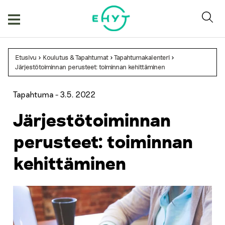
Skip
to
content
Etusivu
>
Koulutus & Tapahtumat
>
Tapahtumakalenteri
>
Järjestötoiminnan perusteet: toiminnan kehittäminen
Tapahtuma -
3.5. 2022
Järjestötoiminnan
perusteet: toiminnan
kehittäminen