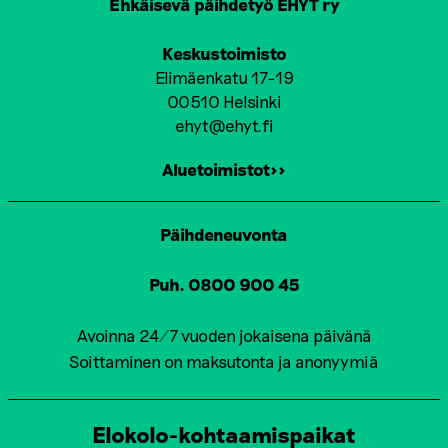
Ehkäisevä päihdetyö EHYT ry
Keskustoimisto
Elimäenkatu 17-19
00510 Helsinki
ehyt@ehyt.fi
Aluetoimistot>>
Päihdeneuvonta
Puh. 0800 900 45
Avoinna 24/7 vuoden jokaisena päivänä
Soittaminen on maksutonta ja anonyymiä
Elokolo-kohtaamispaikat