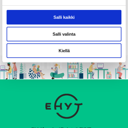
etätapahtuma
Jaa:
Salli kaikki
Salli valinta
Kiellä