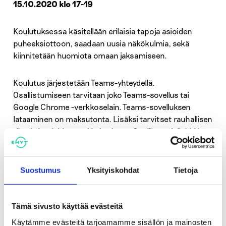
15.10.2020 klo 17-19
Koulutuksessa käsitellään erilaisia tapoja asioiden
puheeksiottoon, saadaan uusia näkökulmia, sekä
kiinnitetään huomiota omaan jaksamiseen.
Koulutus järjestetään Teams-yhteydellä.
Osallistumiseen tarvitaan joko Teams-sovellus tai
Google Chrome -verkkoselain. Teams-sovelluksen
lataaminen on maksutonta. Lisäksi tarvitset rauhallisen
tilan ja kuulokkeet tai kaiuttimen. Osallistumislinkki ja
tarkemmat ohjeet lähetetään ilmoittautuneille
sähköpostitse ennen koulutusta. Voit osallistua
koulutukseen anonyymisti nimimerkillä liittymällä
Suostumus
Yksityiskohdat
Tietoja
mukaan verkkoselaimen kautta.
Tämä sivusto käyttää evästeitä
Koulutukseen mahtuu 50 osallistujaa
ilmoittautumisjärjestyksessä.
Käytämme evästeitä tarjoamamme sisällön ja mainosten