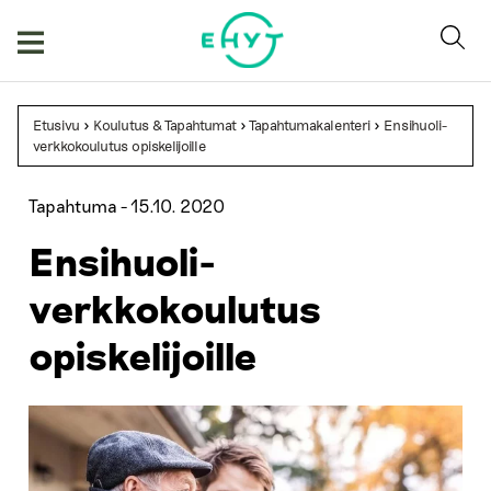
Skip
to
content
Etusivu
>
Koulutus & Tapahtumat
>
Tapahtumakalenteri
>
Ensihuoli-
verkkokoulutus opiskelijoille
Tapahtuma -
15.10. 2020
Ensihuoli-
verkkokoulutus
opiskelijoille