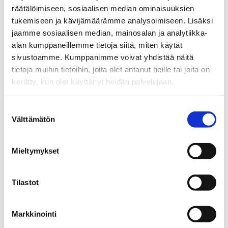
räätälöimiseen, sosiaalisen median ominaisuuksien
Ilmoittaudu mukaan koulutukseen tästä.
tukemiseen ja kävijämäärämme analysoimiseen. Lisäksi
jaamme sosiaalisen median, mainosalan ja analytiikka-
alan kumppaneillemme tietoja siitä, miten käytät
Lisätietoja
sivustoamme. Kumppanimme voivat yhdistää näitä
tietoja muihin tietoihin, joita olet antanut heille tai joita on
kerätty, kun olet käyttänyt heidän palvelujaan.
Suostumuksen
Välttämätön
valinta
15.10.
2020
Mieltymykset
Aika
Tilastot
to 15.10.2020 17:00
Markkinointi
Paikka