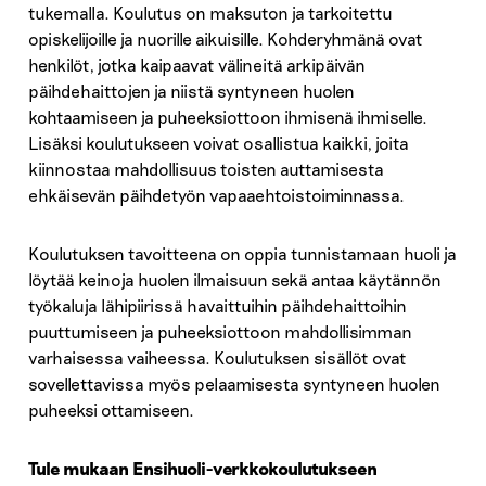
tukemalla. Koulutus on maksuton ja tarkoitettu
opiskelijoille ja nuorille aikuisille. Kohderyhmänä ovat
henkilöt, jotka kaipaavat välineitä arkipäivän
päihdehaittojen ja niistä syntyneen huolen
kohtaamiseen ja puheeksiottoon ihmisenä ihmiselle.
Lisäksi koulutukseen voivat osallistua kaikki, joita
kiinnostaa mahdollisuus toisten auttamisesta
ehkäisevän päihdetyön vapaaehtoistoiminnassa.
Koulutuksen tavoitteena on oppia tunnistamaan huoli ja
löytää keinoja huolen ilmaisuun sekä antaa käytännön
työkaluja lähipiirissä havaittuihin päihdehaittoihin
puuttumiseen ja puheeksiottoon mahdollisimman
varhaisessa vaiheessa. Koulutuksen sisällöt ovat
sovellettavissa myös pelaamisesta syntyneen huolen
puheeksi ottamiseen.
Tule mukaan Ensihuoli-verkkokoulutukseen