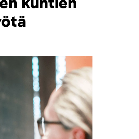
en kuntien
yötä