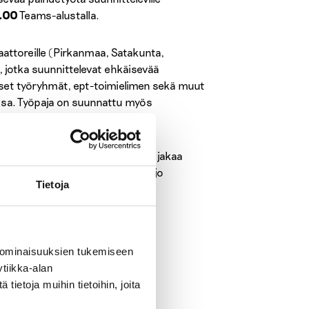
5.00
Teams-alustalla.
aattoreille (Pirkanmaa, Satakunta,
 jotka suunnittelevat ehkäisevää
iset työryhmät, ept-toimielimen sekä muut
issa. Työpaja on suunnattu myös
an otetaan 60 osallistujaa.
 kunnan ehkäisevää päihdetyötä, jakaa
eluun. Työpajassa tunnistamme jo
Tietoja
kuntien hyvistä käytännöistä.
 ominaisuuksien tukemiseen
tiikka-alan
ietoja muihin tietoihin, joita