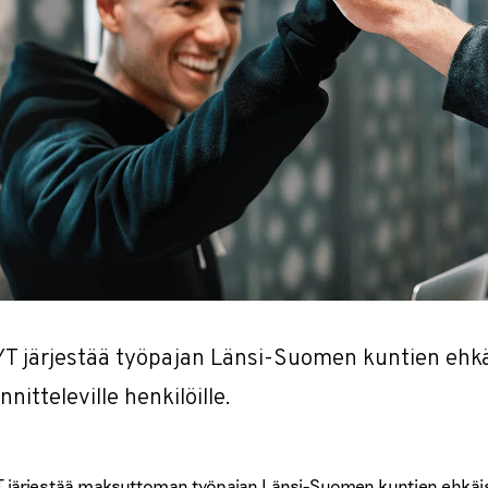
T järjestää työpajan Länsi-Suomen kuntien ehk
nitteleville henkilöille.
 järjestää maksuttoman työpajan Länsi-Suomen kuntien ehkäise