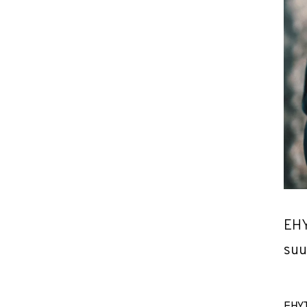
EHY
suun
EHYT