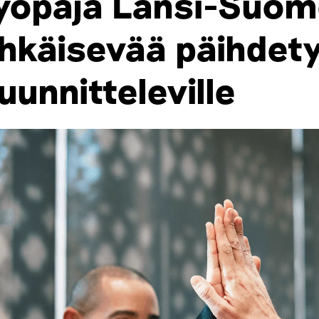
yöpaja Länsi-Suom
hkäisevää päihdet
uunnitteleville