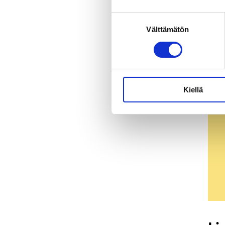
Suostumuksen
Välttämätön
valinta
Kiellä