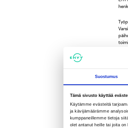
henki
Työp
Vars
päih
toim
hyvi
Työp
ideo
Suostumus
olem
Teem
Tämä sivusto käyttää eväste
Käytämme evästeitä tarjoama
ja kävijämäärämme analysoim
kumppaneillemme tietoja siitä
olet antanut heille tai joita o