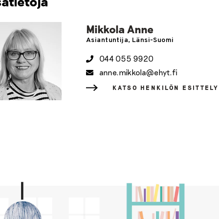
sätietoja
Mikkola Anne
Asiantuntija, Länsi-Suomi
044 055 9920
anne.mikkola@ehyt.fi
KATSO HENKILÖN ESITTEL