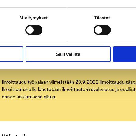
Ept-suunnitelma käytännössä
Mieltymykset
Tilastot
Hyvinvointialueyhteistyö
Salli valinta
Ilmoittautuminen
Ilmoittaudu työpajaan viimeistään 23.9.2022
ilmoittaudu täst
Ilmoittautuneille lähetetään ilmoittautumisvahvistus ja osallis
ennen koulutuksen alkua.