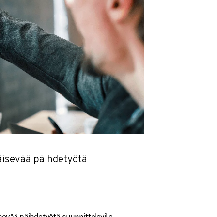
äisevää päihdetyötä
vää päihdetyötä suunnitteleville