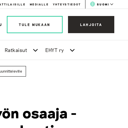
ATTILAISILLE
MEDIALLE
YHTEYSTIEDOT
SUOMI
U
TULE MUKAAN
LAHJOITA
Ratkaisut
EHYT ry
nnitteleville
ön osaaja -