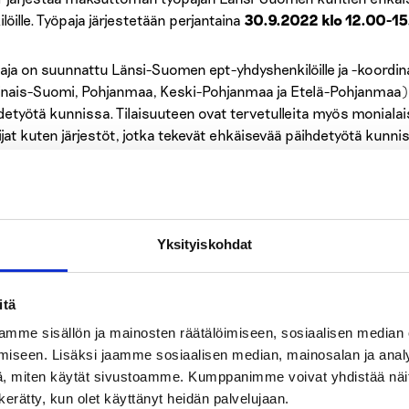
löille. Työpaja järjestetään perjantaina
30.9.2022 klo 12.00-1
aja on suunnattu Länsi-Suomen ept-yhdyshenkilöille ja -koordin
inais-Suomi, Pohjanmaa, Keski-Pohjanmaa ja Etelä-Pohjanmaa),
detyötä kunnissa. Tilaisuuteen ovat tervetulleita myös moniala
ijat kuten järjestöt, jotka tekevät ehkäisevää päihdetyötä kunn
nvointialueiden ehkäisevää päihdetyötä suunnitteleville. Työpaja
ajan tavoitteena on saada välineitä suunnitella konkreettisesti
ita kaikkia ikäryhmiä koskevan ehkäisevän päihdetyön suunnitt
Yksityiskohdat
assa olevaa ehkäisevää päihdetyötä ja saadaan ideoita toisten 
oina muun muassa:
itä
mme sisällön ja mainosten räätälöimiseen, sosiaalisen median
Kuntalaisten ja järjestöjen osallistaminen
iseen. Lisäksi jaamme sosiaalisen median, mainosalan ja analy
, miten käytät sivustoamme. Kumppanimme voivat yhdistää näitä t
n kerätty, kun olet käyttänyt heidän palvelujaan.
Monialainen ept kunnassa