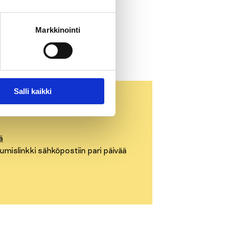
Markkinointi
Salli kaikki
ä
tumislinkki sähköpostiin pari päivää