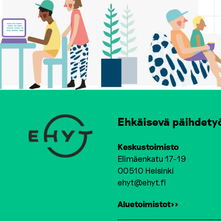
Ehkäisevä päihdety
Keskustoimisto
Elimäenkatu 17-19
00510 Helsinki
ehyt@ehyt.fi
Aluetoimistot>>