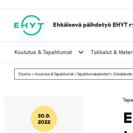
Skip
to
content
Ehkäisevä päihdetyö EHYT r
Koulutus & Tapahtumat
Työkalut & Materi
Etusivu
>
Koulutus & Tapahtumat
>
Tapahtumakalenteri
>
Ehkäisevän
Tapa
E
30.9.
2022