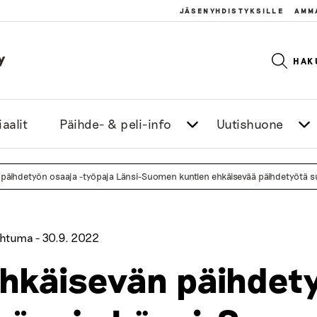
JÄSENYHDISTYKSILLE
AMM
y
HAK
aalit
Päihde- & peli-info
Uutishuone
 päihdetyön osaaja -työpaja Länsi-Suomen kuntien ehkäisevää päihdetyötä suu
htuma -
30.9. 2022
hkäisevän päihdety