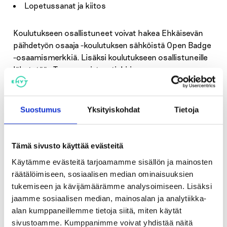
Lopetussanat ja kiitos
Koulutukseen osallistuneet voivat hakea Ehkäisevän
päihdetyön osaaja -koulutuksen sähköistä Open Badge
-osaamismerkkiä. Lisäksi koulutukseen osallistuneille
lähetetään Tsemppaajat-uutiskirje.
Ilmoittautuminen
Suostumus
Yksityiskohdat
Tietoja
Koulutukseen mahtuu 100 ensimmäisenä
Tämä sivusto käyttää evästeitä
ilmoittautunutta. Ilmoittautuneille lähetetään
Käytämme evästeitä tarjoamamme sisällön ja mainosten
lisätietoa koulutuksesta noin viikkoa ennen
räätälöimiseen, sosiaalisen median ominaisuuksien
koulutusta. Ilmoittautuminen 10.1.2023
tukemiseen ja kävijämäärämme analysoimiseen. Lisäksi
mennessä linkin kautta:
jaamme sosiaalisen median, mainosalan ja analytiikka-
alan kumppaneillemme tietoja siitä, miten käytät
LINKKI
sivustoamme. Kumppanimme voivat yhdistää näitä