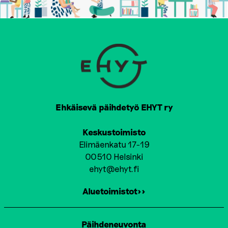
Ehkäisevä päihdetyö EHYT ry
Keskustoimisto
Elimäenkatu 17-19
00510 Helsinki
ehyt@ehyt.fi
Aluetoimistot>>
Päihdeneuvonta