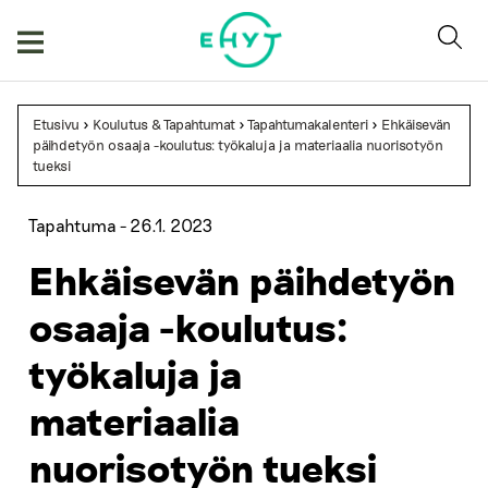
Skip
to
content
Etusivu
>
Koulutus & Tapahtumat
>
Tapahtumakalenteri
>
Ehkäisevän
päihdetyön osaaja -koulutus: työkaluja ja materiaalia nuorisotyön
tueksi
Tapahtuma -
26.1. 2023
Ehkäisevän päihdetyön
osaaja -koulutus:
työkaluja ja
materiaalia
nuorisotyön tueksi