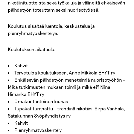
nikotiinituotteista sekä työkaluja ja välineitä ehkäisevän
päihdetyön toteuttamiseksi nuorisotyössä.
Koulutus sisältää luentoja, keskustelua ja
pienryhmätyöskentelyä.
Koulutuksen aikataulu:
Kahvit
Tervetuloa koulutukseen, Anne Mikkola EHYT ry
Ehkäisevän päihdetyön menetelmiä nuorisotyöhön –
Mikä tutkimusten mukaan toimii ja mikä ei? Niina
Himanka EHYT ry
Omakustanteinen lounas
Tupakat tumpattu – trendinä nikotiini, Sirpa Vanhala,
Satakunnan Syöpäyhdistys ry
Kahvit
Pienryhmätyöskentely