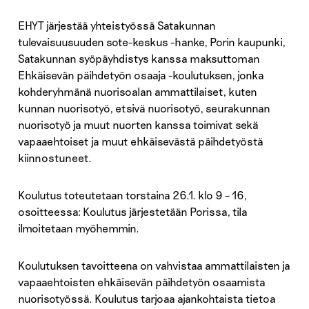
EHYT järjestää yhteistyössä Satakunnan
tulevaisuusuuden sote-keskus -hanke, Porin kaupunki,
Satakunnan syöpäyhdistys kanssa maksuttoman
Ehkäisevän päihdetyön osaaja -koulutuksen, jonka
kohderyhmänä nuorisoalan ammattilaiset, kuten
kunnan nuorisotyö, etsivä nuorisotyö, seurakunnan
nuorisotyö ja muut nuorten kanssa toimivat sekä
vapaaehtoiset ja muut ehkäisevästä päihdetyöstä
kiinnostuneet.
Koulutus toteutetaan torstaina 26.1. klo 9 – 16,
osoitteessa: Koulutus järjestetään Porissa, tila
ilmoitetaan myöhemmin.
Koulutuksen tavoitteena on vahvistaa ammattilaisten ja
vapaaehtoisten ehkäisevän päihdetyön osaamista
nuorisotyössä. Koulutus tarjoaa ajankohtaista tietoa