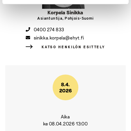
Korpela Sinikka
Asiantuntija, Pohjois-Suomi
0400 274 833
sinikka.korpela@ehyt.fi
KATSO HENKILÖN ESITTELY
8.4.
2026
Aika
ke 08.04.2026 13:00