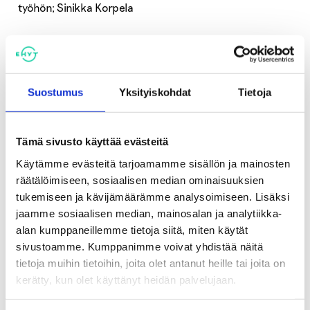
työhön; Sinikka Korpela
14:50 Palaute ja päätössanat
Koulutus kestää kaksi tuntia sisältäen luentoja,
Suostumus
Yksityiskohdat
Tietoja
kommenttipuheenvuoroja ja vuorovaikutteista
osallistumista.
Tämä sivusto käyttää evästeitä
Koulutukseen osallistuneet voivat hakea Ehkäisevän
Käytämme evästeitä tarjoamamme sisällön ja mainosten
päihdetyön osaaja -verkkokoulutuksen sähköistä Open
räätälöimiseen, sosiaalisen median ominaisuuksien
Badge -osaamismerkkiä. Lisäksi koulutukseen
tukemiseen ja kävijämäärämme analysoimiseen. Lisäksi
osallistuneille lähetetään EHYT tukena työssä -
jaamme sosiaalisen median, mainosalan ja analytiikka-
uutiskirje.
alan kumppaneillemme tietoja siitä, miten käytät
sivustoamme. Kumppanimme voivat yhdistää näitä
tietoja muihin tietoihin, joita olet antanut heille tai joita on
Ilmoittautuminen
kerätty, kun olet käyttänyt heidän palvelujaan.