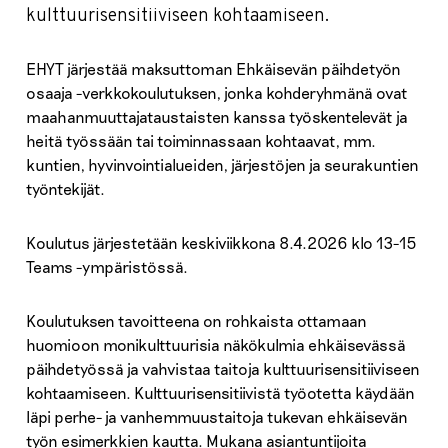
kulttuurisensitiiviseen kohtaamiseen.
EHYT järjestää maksuttoman Ehkäisevän päihdetyön
osaaja -verkkokoulutuksen, jonka kohderyhmänä ovat
maahanmuuttajataustaisten kanssa työskentelevät ja
heitä työssään tai toiminnassaan kohtaavat, mm.
kuntien, hyvinvointialueiden, järjestöjen ja seurakuntien
työntekijät.
Koulutus järjestetään keskiviikkona 8.4.2026 klo 13-15
Teams -ympäristössä.
Koulutuksen tavoitteena on rohkaista ottamaan
huomioon monikulttuurisia näkökulmia ehkäisevässä
päihdetyössä ja vahvistaa taitoja kulttuurisensitiiviseen
kohtaamiseen. Kulttuurisensitiivistä työotetta käydään
läpi perhe- ja vanhemmuustaitoja tukevan ehkäisevän
työn esimerkkien kautta. Mukana asiantuntijoita