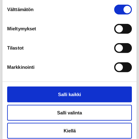
Ilmoittaudu koulutukseen viimeistään 1.4.2026
Suostumuksen
tällä lomakkeella
(lyyti-lomake)
Välttämätön
valinta
Ilmoittautuneille lähetetään
ilmoittautumisvahvistus ja osallistumislinkki.
Mieltymykset
Tilastot
Lisätietoa Ehkäisevän päihdetyön osaaja -
koulutuksista.
Markkinointi
Lisätietoja:
Salli kaikki
Salli valinta
Kiellä