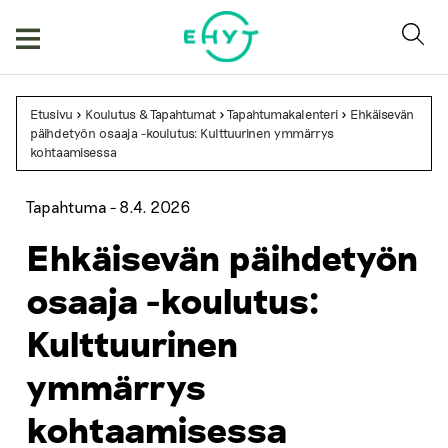
Skip
to
content
Etusivu
>
Koulutus & Tapahtumat
>
Tapahtumakalenteri
>
Ehkäisevän
päihdetyön osaaja -koulutus: Kulttuurinen ymmärrys
kohtaamisessa
Tapahtuma -
8.4. 2026
Ehkäisevän päihdetyön
osaaja -koulutus:
Kulttuurinen
ymmärrys
kohtaamisessa