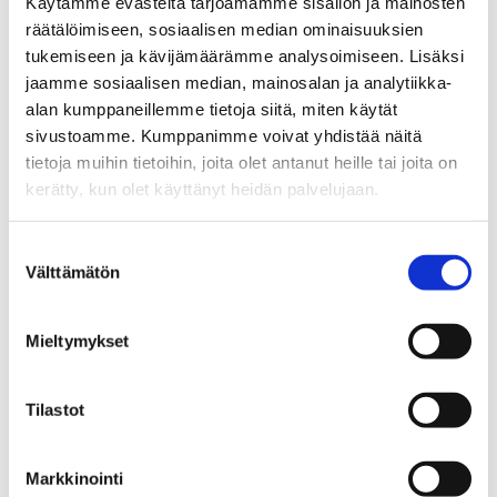
Käytämme evästeitä tarjoamamme sisällön ja mainosten
räätälöimiseen, sosiaalisen median ominaisuuksien
tukemiseen ja kävijämäärämme analysoimiseen. Lisäksi
jaamme sosiaalisen median, mainosalan ja analytiikka-
alan kumppaneillemme tietoja siitä, miten käytät
sivustoamme. Kumppanimme voivat yhdistää näitä
KATSO HENKILÖN ESITTELY
tietoja muihin tietoihin, joita olet antanut heille tai joita on
kerätty, kun olet käyttänyt heidän palvelujaan.
Suostumuksen
Välttämätön
valinta
1.2.
2023
Mieltymykset
Tilastot
Aika
ke 01.02.2023 10:00
Markkinointi