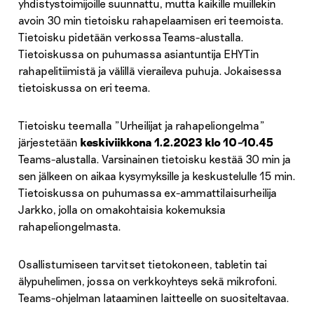
yhdistystoimijoille suunnattu, mutta kaikille muillekin
avoin 30 min tietoisku rahapelaamisen eri teemoista.
Tietoisku pidetään verkossa Teams-alustalla.
Tietoiskussa on puhumassa asiantuntija EHYTin
rahapelitiimistä ja välillä vieraileva puhuja. Jokaisessa
tietoiskussa on eri teema.
Tietoisku teemalla ”Urheilijat ja rahapeliongelma”
järjestetään
keskiviikkona 1.2.2023 klo 10
–
10.45
Teams-alustalla. Varsinainen tietoisku kestää 30 min ja
sen jälkeen on aikaa kysymyksille ja keskustelulle 15 min.
Tietoiskussa on puhumassa ex-ammattilaisurheilija
Jarkko, jolla on omakohtaisia kokemuksia
rahapeliongelmasta.
Osallistumiseen tarvitset tietokoneen, tabletin tai
älypuhelimen, jossa on verkkoyhteys sekä mikrofoni.
Teams-ohjelman lataaminen laitteelle on suositeltavaa.