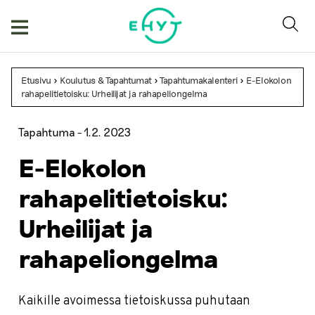
Skip
to
content
Etusivu
>
Koulutus & Tapahtumat
>
Tapahtumakalenteri
>
E-Elokolon
rahapelitietoisku: Urheilijat ja rahapeliongelma
Tapahtuma -
1.2. 2023
E-Elokolon
rahapelitietoisku:
Urheilijat ja
rahapeliongelma
Kaikille avoimessa tietoiskussa puhutaan