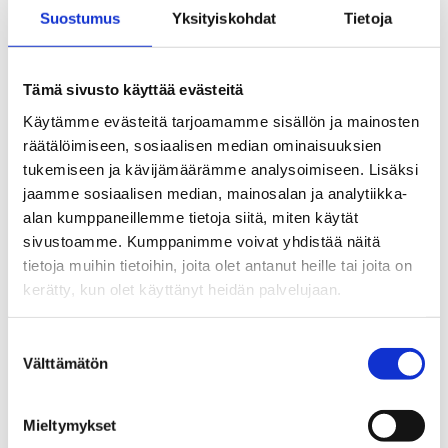
Suostumus
Yksityiskohdat
Tietoja
lähetetään tietoiskua edeltävänä päivänä.
Tervetuloa mukaan tietoiskuun!
Tämä sivusto käyttää evästeitä
Käytämme evästeitä tarjoamamme sisällön ja mainosten
Lisätietoja:
räätälöimiseen, sosiaalisen median ominaisuuksien
tukemiseen ja kävijämäärämme analysoimiseen. Lisäksi
jaamme sosiaalisen median, mainosalan ja analytiikka-
alan kumppaneillemme tietoja siitä, miten käytät
sivustoamme. Kumppanimme voivat yhdistää näitä
tietoja muihin tietoihin, joita olet antanut heille tai joita on
kerätty, kun olet käyttänyt heidän palvelujaan.
Suostumuksen
Välttämätön
valinta
KATSO HENKILÖN ESITTELY
Mieltymykset