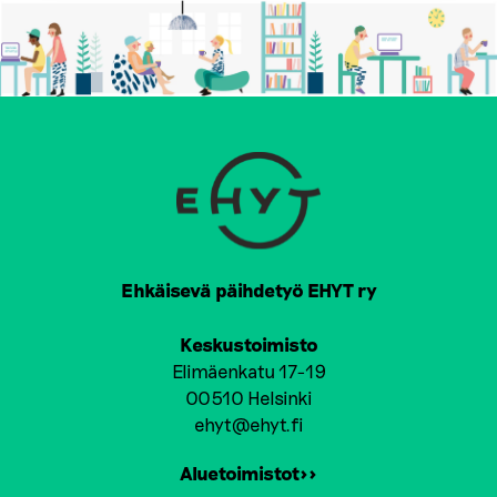
Ehkäisevä päihdetyö EHYT ry
Keskustoimisto
Elimäenkatu 17-19
00510 Helsinki
ehyt@ehyt.fi
Aluetoimistot>>