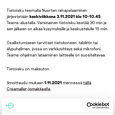
Tietoisku teemalla Nuorten rahapelaaminen
järjestetään
keskiviikkona 3.11.2021 klo 10-10.45
Teams-alustalla. Varsinainen tietoisku kestää 30 min ja
sen jälkeen on aikaa kysymyksille ja keskustelulle 15 min.
Osallistumiseen tarvitset tietokoneen, tabletin tai
älypuhelimen, jossa on verkkoyhteys sekä mikrofoni.
Teams-ohjelman lataaminen laitteelle on suositeltavaa.
Tietoisku on maksuton.
Ilmoittaudu mukaan
1.11.2021
mennessä
tällä
Creamailer-lomakkeella
.
Ilmoittautuneille lähetetään sähköpostitse
osallistumislinkki, jossa on mukana tarkempaa tietoa
Teams-ohjelman käytöstä. Osallistumislinkki