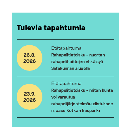
Tulevia tapahtumia
Etätapahtuma
26.8.
Rahapelitietoisku – nuorten
2026
rahapelihaittojen ehkäisyä
Satakunnan alueella
Etätapahtuma
Rahapelitietoisku – miten kunta
23.9.
voi varautua
2026
rahapelijärjestelmäuudistuksee
n: case Kotkan kaupunki