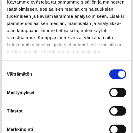
Käytämme evästeitä tarjoamamme sisällön ja mainosten
räätälöimiseen, sosiaalisen median ominaisuuksien
tukemiseen ja kävijämäärämme analysoimiseen. Lisäksi
jaamme sosiaalisen median, mainosalan ja analytiikka-
alan kumppaneillemme tietoja siitä, miten käytät
sivustoamme. Kumppanimme voivat yhdistää näitä
KATSO HENKILÖN ESITTELY
tietoja muihin tietoihin, joita olet antanut heille tai joita on
kerätty, kun olet käyttänyt heidän palvelujaan.
Suostumuksen
Välttämätön
valinta
14.12.
2022
Mieltymykset
Tilastot
Aika
ke 14.12.2022 10:00
Markkinointi