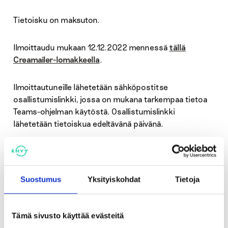
Tietoisku on maksuton.
Ilmoittaudu mukaan 12.12.2022 mennessä
tällä
Creamailer-lomakkeella
.
Ilmoittautuneille lähetetään sähköpostitse
osallistumislinkki, jossa on mukana tarkempaa tietoa
Teams-ohjelman käytöstä. Osallistumislinkki
lähetetään tietoiskua edeltävänä päivänä.
Tervetuloa mukaan tietoiskuun!
Lisätietoja:
Suostumus
Yksityiskohdat
Tietoja
Tämä sivusto käyttää evästeitä