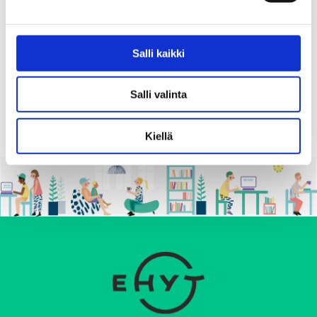
Paikka
Etätapahtuma
Salli kaikki
Jaa:
Salli valinta
Kiellä