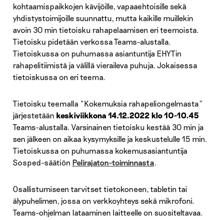
kohtaamispaikkojen kävijöille, vapaaehtoisille sekä
yhdistystoimijoille suunnattu, mutta kaikille muillekin
avoin 30 min tietoisku rahapelaamisen eri teemoista.
Tietoisku pidetään verkossa Teams-alustalla.
Tietoiskussa on puhumassa asiantuntija EHYTin
rahapelitiimistä ja välillä vieraileva puhuja. Jokaisessa
tietoiskussa on eri teema.
Tietoisku teemalla ”Kokemuksia rahapeliongelmasta”
järjestetään
keskiviikkona 14.12.2022 klo 10-10.45
Teams-alustalla. Varsinainen tietoisku kestää 30 min ja
sen jälkeen on aikaa kysymyksille ja keskustelulle 15 min.
Tietoiskussa on puhumassa kokemusasiantuntija
Sosped-säätiön
Pelirajaton-toiminnasta
.
Osallistumiseen tarvitset tietokoneen, tabletin tai
älypuhelimen, jossa on verkkoyhteys sekä mikrofoni.
Teams-ohjelman lataaminen laitteelle on suositeltavaa.