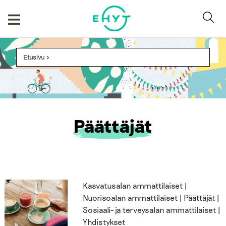
Skip
to
content
Etusivu
>
Päättäjät
Kasvatusalan ammattilaiset |
Nuorisoalan ammattilaiset | Päättäjät |
Sosiaali- ja terveysalan ammattilaiset |
Yhdistykset