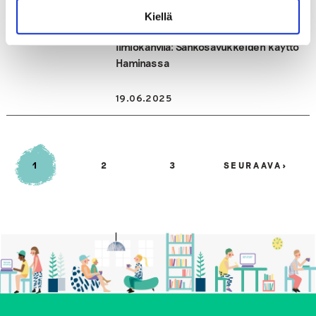
Sosiaali- ja terveysalan ammattilaiset |
Kiellä
Yhdistykset
Ilmiökahvila: Sähkösavukkeiden käyttö
Haminassa
19.06.2025
P
1
2
3
SEURAAVA
>
O
S
T
S
P
A