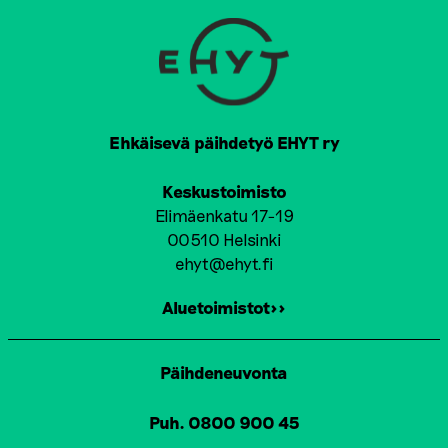
G
I
N
A
T
Ehkäisevä päihdetyö EHYT ry
I
Keskustoimisto
O
Elimäenkatu 17-19
00510 Helsinki
N
ehyt@ehyt.fi
Aluetoimistot>>
Päihdeneuvonta
Puh. 0800 900 45