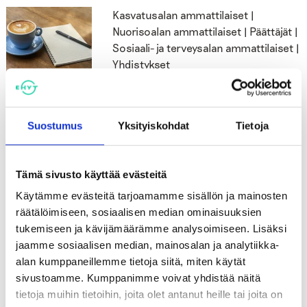
Kasvatusalan ammattilaiset |
Nuorisoalan ammattilaiset | Päättäjät |
Sosiaali- ja terveysalan ammattilaiset |
Yhdistykset
Ilmiökahvila: Ehkäisevää päihdetyötä
yhteistyössä Vantaalla
Suostumus
Yksityiskohdat
Tietoja
13.02.2026
Kasvatusalan ammattilaiset |
Tämä sivusto käyttää evästeitä
Nuorisoalan ammattilaiset | Päättäjät |
Käytämme evästeitä tarjoamamme sisällön ja mainosten
Sosiaali- ja terveysalan ammattilaiset |
räätälöimiseen, sosiaalisen median ominaisuuksien
Yhdistykset
tukemiseen ja kävijämäärämme analysoimiseen. Lisäksi
Ilmiökahvila: Päihtyneen henkilön
kunnioittava kohtaaminen
jaamme sosiaalisen median, mainosalan ja analytiikka-
Kymenlaaksossa
alan kumppaneillemme tietoja siitä, miten käytät
sivustoamme. Kumppanimme voivat yhdistää näitä
tietoja muihin tietoihin, joita olet antanut heille tai joita on
12.02.2026