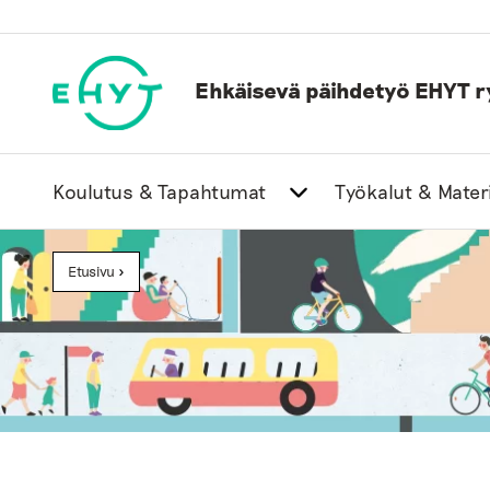
Skip
to
content
Ehkäisevä päihdetyö EHYT r
Koulutus & Tapahtumat
Työkalut & Materi
Etusivu
>