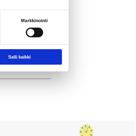
Markkinointi
suus: Kohti
emuksia,
Salli kaikki