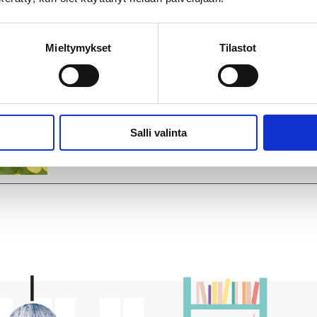
Mieltymykset
Tilastot
Kainuu
Päihdeasiamiehen keskustelutilai
parempia päihdepalveluita – kok
haasteita ja ratkaisuja
Salli valinta
09.04.2025