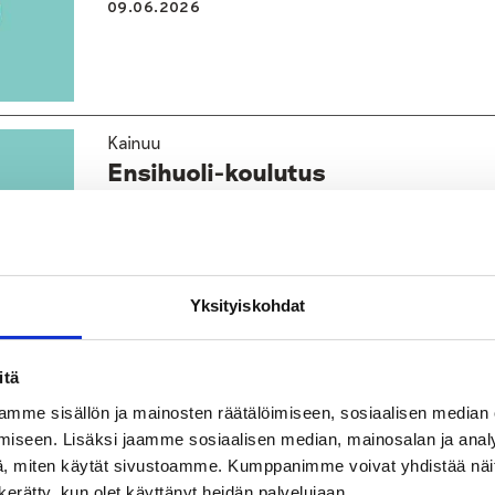
09.06.2026
Kainuu
Ensihuoli-koulutus
03.03.2026
Yksityiskohdat
Etelä-Savo | Hybriditapahtuma | Kainuu | Pohjoi
itä
Perustana perhe -ryhmänohjaajie
mme sisällön ja mainosten räätälöimiseen, sosiaalisen median
iseen. Lisäksi jaamme sosiaalisen median, mainosalan ja analy
25.08.2025
, miten käytät sivustoamme. Kumppanimme voivat yhdistää näitä t
n kerätty, kun olet käyttänyt heidän palvelujaan.