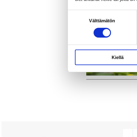
Suostumuksen
Välttämätön
valinta
Kiellä