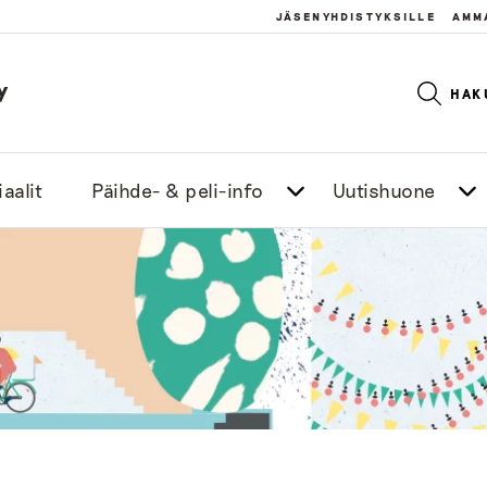
JÄSENYHDISTYKSILLE
AMM
y
HAK
aalit
Päihde- & peli-info
Uutishuone