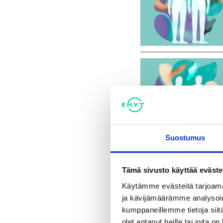
Suostumus
Tämä sivusto käyttää eväste
Käytämme evästeitä tarjoama
ja kävijämäärämme analysoim
kumppaneillemme tietoja siitä
olet antanut heille tai joita o