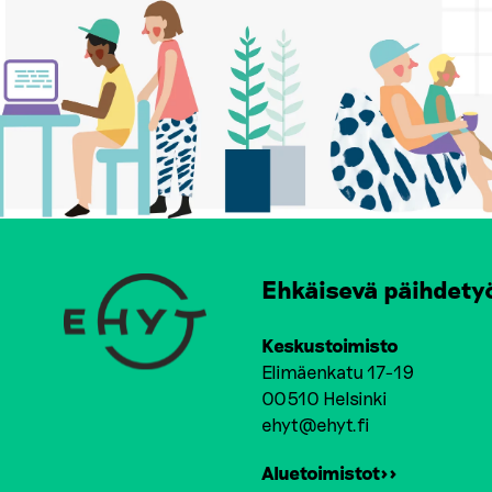
Ehkäisevä päihdety
Keskustoimisto
Elimäenkatu 17-19
00510 Helsinki
ehyt@ehyt.fi
Aluetoimistot>>