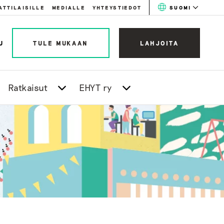
ATTILAISILLE
MEDIALLE
YHTEYSTIEDOT
SUOMI
U
TULE MUKAAN
LAHJOITA
Ratkaisut
EHYT ry