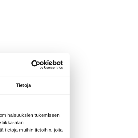
Tietoja
s-Pohjanmaa
n koulutus
 ominaisuuksien tukemiseen
tiikka-alan
ietoja muihin tietoihin, joita