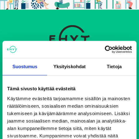
Ehkäisevä päihdetyö EHYT ry
Suostumus
Yksityiskohdat
Tietoja
Keskustoimisto
Elimäenkatu 17-19
Tämä sivusto käyttää evästeitä
00510 Helsinki
Käytämme evästeitä tarjoamamme sisällön ja mainosten
ehyt@ehyt.fi
räätälöimiseen, sosiaalisen median ominaisuuksien
tukemiseen ja kävijämäärämme analysoimiseen. Lisäksi
Aluetoimistot>>
jaamme sosiaalisen median, mainosalan ja analytiikka-
alan kumppaneillemme tietoja siitä, miten käytät
Päihdeneuvonta
sivustoamme. Kumppanimme voivat yhdistää näitä