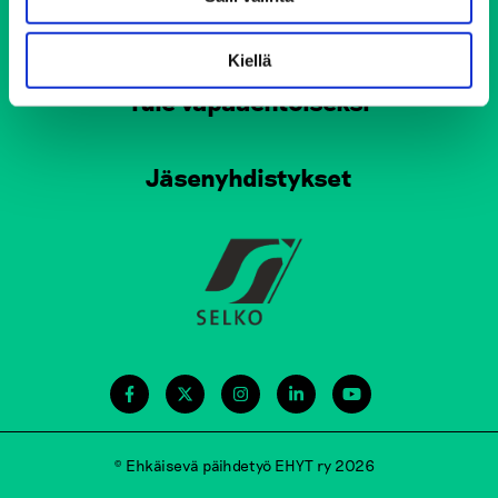
Henkilökunnan yhteystiedot
Kiellä
Tule vapaaehtoiseksi
Jäsenyhdistykset
© Ehkäisevä päihdetyö EHYT ry 2026