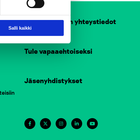
at
Henkilökunnan yhteystiedot
Salli kaikki
Tule vapaaehtoiseksi
Jäsenyhdistykset
teisiin