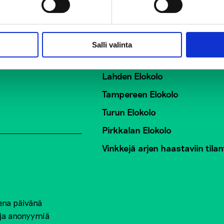
ö EHYT ry
Elokolo-kohtaamispaik
Salli valinta
Helsingin Elokolo
Lahden Elokolo
Tampereen Elokolo
Turun Elokolo
Pirkkalan Elokolo
Vinkkejä arjen haastaviin tilan
ena päivänä
 ja anonyymiä