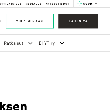
ATTILAISILLE
MEDIALLE
YHTEYSTIEDOT
SUOMI
U
TULE MUKAAN
LAHJOITA
Ratkaisut
EHYT ry
uksen