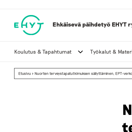
Skip
to
content
Ehkäisevä päihdetyö EHYT r
Koulutus & Tapahtumat
Työkalut & Materi
Etusivu
>
Nuorten terveystapatutkimuksen säilyttäminen, EPT-verk
N
t