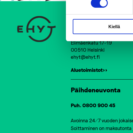
Ehkäisevä päihdety
Kiellä
Keskustoimisto
Elimäenkatu 17-19
00510 Helsinki
ehyt@ehyt.fi
Aluetoimistot>>
Päihdeneuvonta
Puh. 0800 900 45
Avoinna 24/7 vuoden jokais
Soittaminen on maksutonta