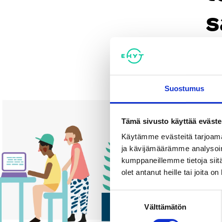
s
Suostumus
Tämä sivusto käyttää eväste
Käytämme evästeitä tarjoama
ja kävijämäärämme analysoim
kumppaneillemme tietoja siitä
olet antanut heille tai joita o
Suostumuksen
Välttämätön
valinta