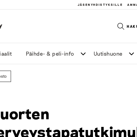
JÄSENYHDISTYKSILLE
AMM
y
HAK
aalit
Päihde- & peli-info
Uutishuone
osto
uorten
erveystapatutkim