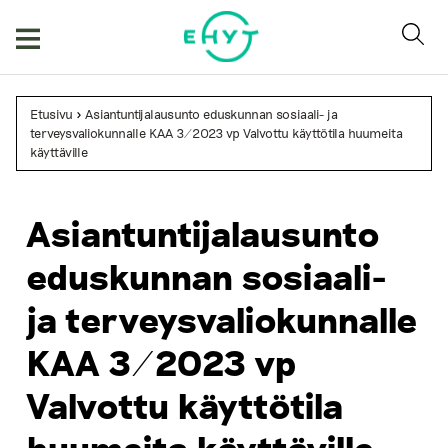
Skip
to
content
Etusivu
>
Asiantuntijalausunto eduskunnan sosiaali- ja
terveysvaliokunnalle KAA 3/2023 vp Valvottu käyttötila huumeita
käyttäville
Asiantuntijalausunto
eduskunnan sosiaali-
ja terveysvaliokunnalle
KAA 3/2023 vp
Valvottu käyttötila
huumeita käyttäville