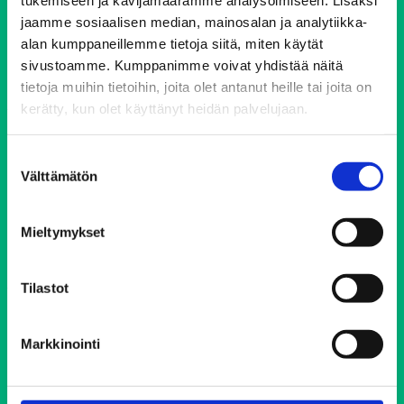
tukemiseen ja kävijämäärämme analysoimiseen. Lisäksi
00510 Helsinki
jaamme sosiaalisen median, mainosalan ja analytiikka-
ehyt@ehyt.fi
alan kumppaneillemme tietoja siitä, miten käytät
sivustoamme. Kumppanimme voivat yhdistää näitä
Aluetoimistot>>
tietoja muihin tietoihin, joita olet antanut heille tai joita on
kerätty, kun olet käyttänyt heidän palvelujaan.
Päihdeneuvonta
Suostumuksen
Välttämätön
valinta
Puh. 0800 900 45
Avoinna 24/7 vuoden jokaisena päivänä
Mieltymykset
Soittaminen on maksutonta ja anonyymiä
Tilastot
Elokolo-kohtaamispaikat
Markkinointi
Helsingin Elokolo
Lahden Elokolo