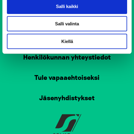
Salli kaikki
Tampereen Elokolo
Turun Elokolo
Salli valinta
Pirkkalan Elokolo
Vinkkejä arjen haastaviin tilanteisiin
Kiellä
Henkilökunnan yhteystiedot
Tule vapaaehtoiseksi
Jäsenyhdistykset