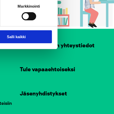
Markkinointi
Salli kaikki
at
Henkilökunnan yhteystiedot
Tule vapaaehtoiseksi
Jäsenyhdistykset
teisiin