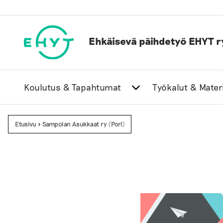
Skip
to
content
Ehkäisevä päihdetyö EHYT r
Koulutus & Tapahtumat
Työkalut & Materi
Etusivu
>
Sampolan Asukkaat ry (Pori)