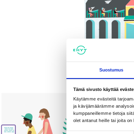
Suostumus
Tämä sivusto käyttää eväste
Käytämme evästeitä tarjoama
ja kävijämäärämme analysoim
kumppaneillemme tietoja siitä
olet antanut heille tai joita o