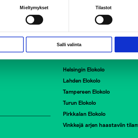
Mieltymykset
Tilastot
Salli valinta
ö EHYT ry
Elokolo-kohtaamispaik
Helsingin Elokolo
Lahden Elokolo
Tampereen Elokolo
Turun Elokolo
Pirkkalan Elokolo
Vinkkejä arjen haastaviin tilan