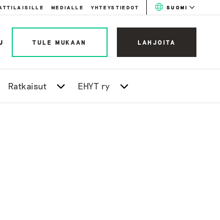
ATTILAISILLE
MEDIALLE
YHTEYSTIEDOT
SUOMI
U
TULE MUKAAN
LAHJOITA
Ratkaisut
EHYT ry