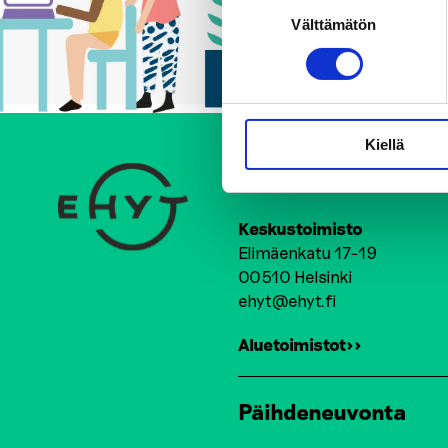
Suostumuksen
Välttämätön
valinta
Kiellä
Ehkäisevä päihdety
Keskustoimisto
Elimäenkatu 17-19
00510 Helsinki
ehyt@ehyt.fi
Aluetoimistot>>
Päihdeneuvonta