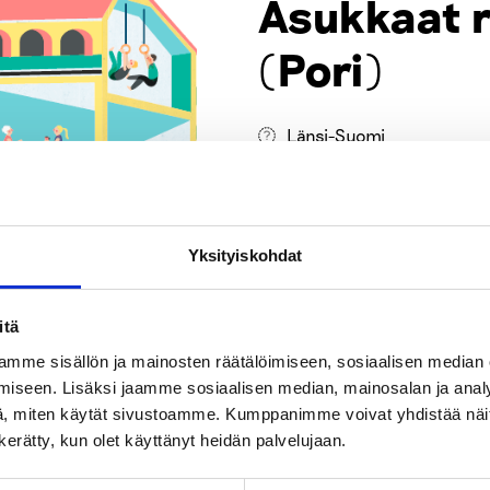
Asukkaat 
(Pori)
Länsi-Suomi
Yksityiskohdat
itä
mme sisällön ja mainosten räätälöimiseen, sosiaalisen median
iseen. Lisäksi jaamme sosiaalisen median, mainosalan ja analy
, miten käytät sivustoamme. Kumppanimme voivat yhdistää näitä t
n kerätty, kun olet käyttänyt heidän palvelujaan.