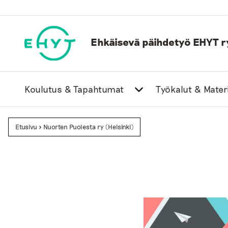
Skip
to
content
Ehkäisevä päihdetyö EHYT r
Koulutus & Tapahtumat
Työkalut & Materi
Etusivu
>
Nuorten Puolesta ry (Helsinki)