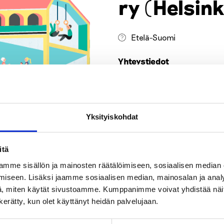
ry (Helsink
Etelä-Suomi
Yhteystiedot
Ari Näätsaari
ari.naatsaari@tsl.fi
Yksityiskohdat
itä
mme sisällön ja mainosten räätälöimiseen, sosiaalisen median
iseen. Lisäksi jaamme sosiaalisen median, mainosalan ja analy
, miten käytät sivustoamme. Kumppanimme voivat yhdistää näitä t
n kerätty, kun olet käyttänyt heidän palvelujaan.