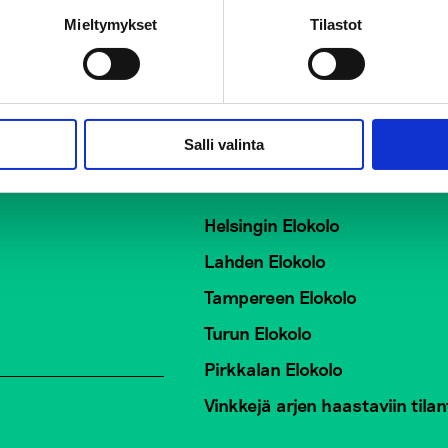
Mieltymykset
Tilastot
Salli valinta
ö EHYT ry
Elokolo-kohtaamispaik
Helsingin Elokolo
Lahden Elokolo
Tampereen Elokolo
Turun Elokolo
Pirkkalan Elokolo
Vinkkejä arjen haastaviin tilan