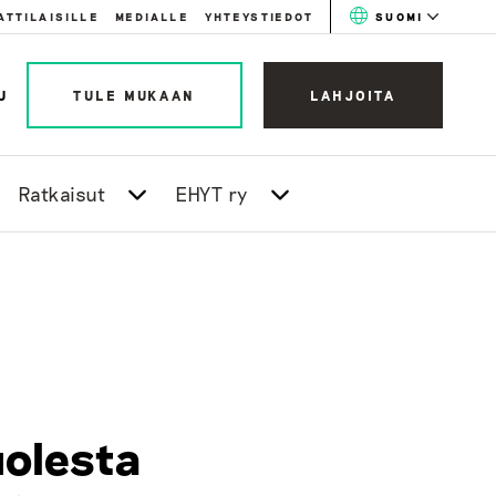
ATTILAISILLE
MEDIALLE
YHTEYSTIEDOT
SUOMI
U
TULE MUKAAN
LAHJOITA
Ratkaisut
EHYT ry
uolesta