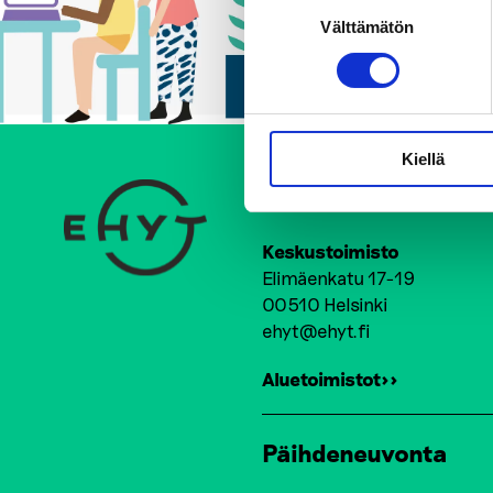
Suostumuksen
Välttämätön
valinta
Kiellä
Ehkäisevä päihdety
Keskustoimisto
Elimäenkatu 17-19
00510 Helsinki
ehyt@ehyt.fi
Aluetoimistot>>
Päihdeneuvonta