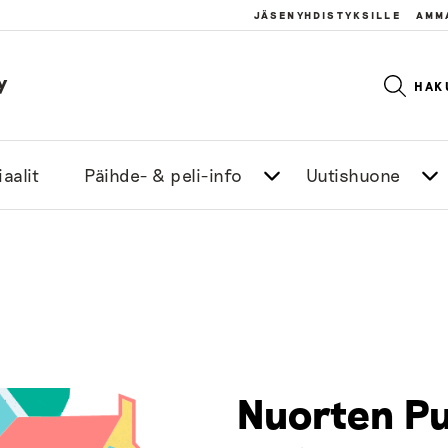
JÄSENYHDISTYKSILLE
AMM
y
HAK
aalit
Päihde- & peli-info
Uutishuone
Nuorten P