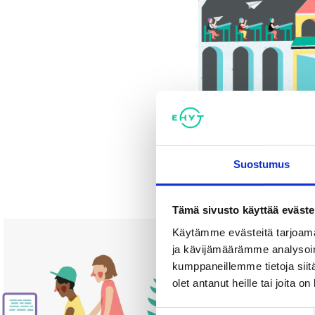
Suostumus
Tämä sivusto käyttää eväste
Käytämme evästeitä tarjoama
ja kävijämäärämme analysoim
kumppaneillemme tietoja siitä
olet antanut heille tai joita o