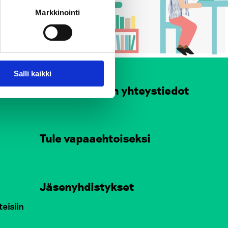
Markkinointi
Salli kaikki
at
Henkilökunnan yhteystiedot
Tule vapaaehtoiseksi
Jäsenyhdistykset
teisiin