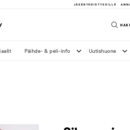
JÄSENYHDISTYKSILLE
AMM
y
HAK
aalit
Päihde- & peli-info
Uutishuone