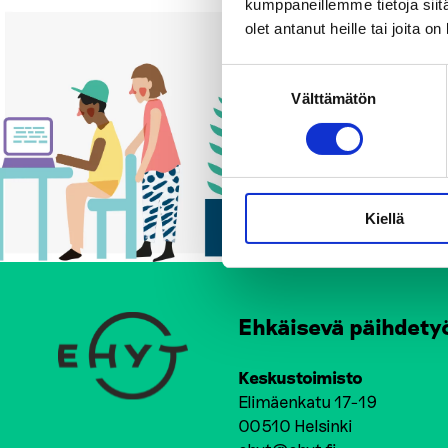
kumppaneillemme tietoja siitä
olet antanut heille tai joita o
Suostumuksen
Välttämätön
valinta
Kiellä
Ehkäisevä päihdety
Keskustoimisto
Elimäenkatu 17-19
00510 Helsinki