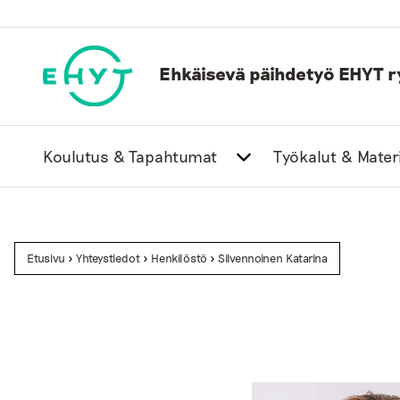
Skip
to
content
Ehkäisevä päihdetyö EHYT r
Koulutus & Tapahtumat
Työkalut & Materi
Etusivu
>
Yhteystiedot
>
Henkilöstö
>
Silvennoinen Katarina