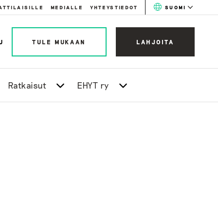
ATTILAISILLE
MEDIALLE
YHTEYSTIEDOT
SUOMI
U
TULE MUKAAN
LAHJOITA
Ratkaisut
EHYT ry