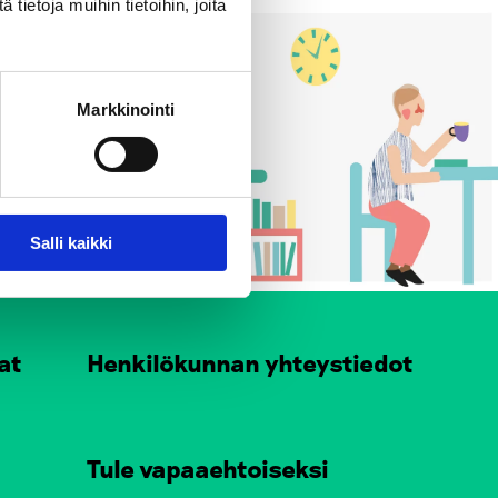
ietoja muihin tietoihin, joita
Markkinointi
Salli kaikki
at
Henkilökunnan yhteystiedot
Tule vapaaehtoiseksi