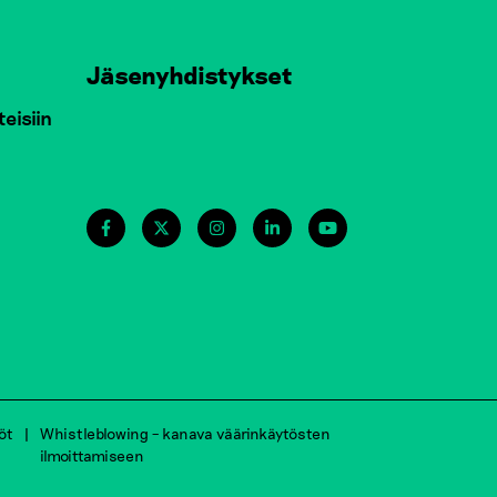
Jäsenyhdistykset
teisiin
öt
Whistleblowing – kanava väärinkäytösten
ilmoittamiseen