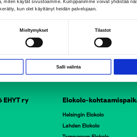
, miten käytät sivustoamme. Kumppanimme voivat yhdistää näitä t
n kerätty, kun olet käyttänyt heidän palvelujaan.
Mieltymykset
Tilastot
Salli valinta
ö EHYT ry
Elokolo-kohtaamispaik
Helsingin Elokolo
Lahden Elokolo
Tampereen Elokolo