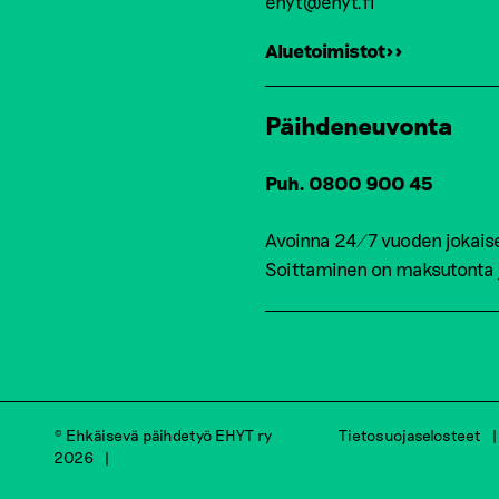
ehyt@ehyt.fi
Aluetoimistot>>
Päihdeneuvonta
Puh. 0800 900 45
Avoinna 24/7 vuoden jokais
Soittaminen on maksutonta
© Ehkäisevä päihdetyö EHYT ry
Tietosuojaselosteet
2026