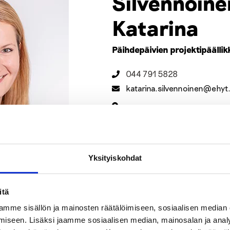
Silvennoine
Katarina
Päihdepäivien projektipäällik
044 791 5828
katarina.silvennoinen@ehyt.
Elimäenkatu 17-19, 00510 He
Suunnittelen Päihdepäivät-koulutu
järjestää yhdessä Ehkäisevän päihd
kanssa. Palaan 1.7. alkaen kasvatus
Yksityiskohdat
vastaamaan ruotsinkielisestä päihd
koordinoinnista.
itä
mme sisällön ja mainosten räätälöimiseen, sosiaalisen median
iseen. Lisäksi jaamme sosiaalisen median, mainosalan ja analy