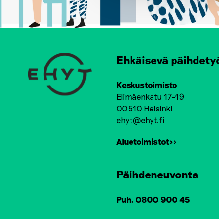
Ehkäisevä päihdety
Keskustoimisto
Elimäenkatu 17-19
00510 Helsinki
ehyt@ehyt.fi
Aluetoimistot>>
Päihdeneuvonta
Puh. 0800 900 45