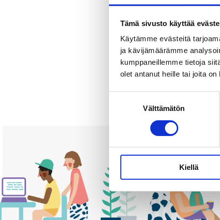
Tämä sivusto käyttää eväste
Käytämme evästeitä tarjoama
ja kävijämäärämme analysoim
kumppaneillemme tietoja siitä
olet antanut heille tai joita o
Suostumuksen
Välttämätön
valinta
Kiellä