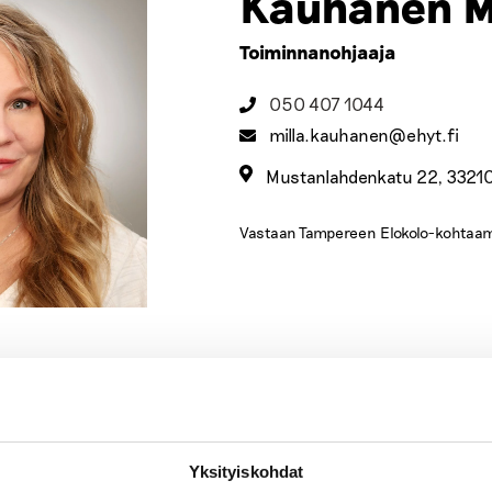
Kauhanen M
Toiminnanohjaaja
050 407 1044
milla.kauhanen@ehyt.fi
Mustanlahdenkatu 22, 3321
Vastaan Tampereen Elokolo-kohtaam
 julkaisuissa
Yksityiskohdat
Uutiset