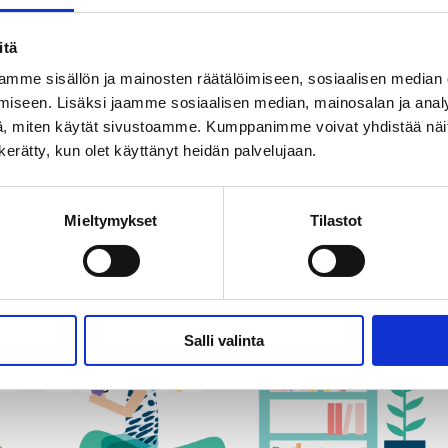
Simulaattori tarjosi kokemuksen
kohtaamispaikan toiminnasta
itä
mme sisällön ja mainosten räätälöimiseen, sosiaalisen median
13.11.2024
iseen. Lisäksi jaamme sosiaalisen median, mainosalan ja analy
, miten käytät sivustoamme. Kumppanimme voivat yhdistää näitä t
n kerätty, kun olet käyttänyt heidän palvelujaan.
Mieltymykset
Tilastot
Salli valinta