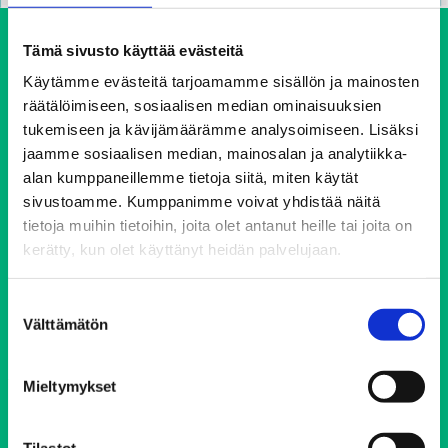
Tämä sivusto käyttää evästeitä
Käytämme evästeitä tarjoamamme sisällön ja mainosten
räätälöimiseen, sosiaalisen median ominaisuuksien
tukemiseen ja kävijämäärämme analysoimiseen. Lisäksi
jaamme sosiaalisen median, mainosalan ja analytiikka-
alan kumppaneillemme tietoja siitä, miten käytät
Ehkäisevä päihdetyö EHYT ry
sivustoamme. Kumppanimme voivat yhdistää näitä
tietoja muihin tietoihin, joita olet antanut heille tai joita on
Keskustoimisto
kerätty, kun olet käyttänyt heidän palvelujaan.
Elimäenkatu 17-19
00510 Helsinki
ehyt@ehyt.fi
Suostumuksen
Välttämätön
valinta
Aluetoimistot>>
Mieltymykset
Päihdeneuvonta
Tilastot