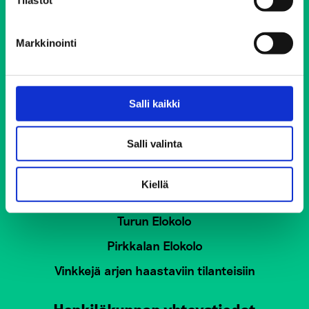
Puh. 0800 900 45
Markkinointi
Avoinna 24/7 vuoden jokaisena päivänä
Soittaminen on maksutonta ja anonyymiä
Salli kaikki
Elokolo-kohtaamispaikat
Salli valinta
Helsingin Elokolo
Lahden Elokolo
Kiellä
Tampereen Elokolo
Turun Elokolo
Pirkkalan Elokolo
Vinkkejä arjen haastaviin tilanteisiin
Henkilökunnan yhteystiedot