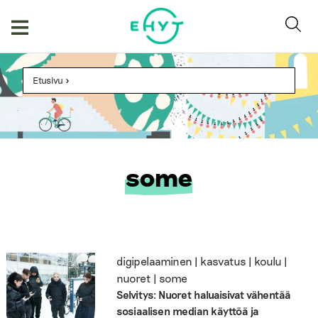
Skip
to
content
Etusivu
>
some
digipelaaminen | kasvatus | koulu |
nuoret | some
Selvitys: Nuoret haluaisivat vähentää
sosiaalisen median käyttöä ja