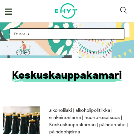
Skip
to
content
Etusivu
>
Keskuskauppakamari
alkoholilaki | alkoholipolitiikka |
elinkeinoelämä | huono-osaisuus |
Keskuskauppakamari | päihdehaitat |
päihdeohjelma