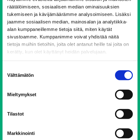
Ehkäisevä päihdetyö EHYT ry
räätälöimiseen, sosiaalisen median ominaisuuksien
tukemiseen ja kävijämäärämme analysoimiseen. Lisäksi
Keskustoimisto
jaamme sosiaalisen median, mainosalan ja analytiikka-
Elimäenkatu 17-19
alan kumppaneillemme tietoja siitä, miten käytät
00510 Helsinki
sivustoamme. Kumppanimme voivat yhdistää näitä
ehyt@ehyt.fi
tietoja muihin tietoihin, joita olet antanut heille tai joita on
kerätty, kun olet käyttänyt heidän palvelujaan.
Aluetoimistot>>
Suostumuksen
Välttämätön
Päihdeneuvonta
valinta
Puh. 0800 900 45
Mieltymykset
Avoinna 24/7 vuoden jokaisena päivänä
Tilastot
Soittaminen on maksutonta ja anonyymiä
Markkinointi
Elokolo-kohtaamispaikat