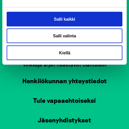
Helsingin Elokolo
Salli kaikki
Lahden Elokolo
Tampereen Elokolo
Salli valinta
Turun Elokolo
Kiellä
Pirkkalan Elokolo
Vinkkejä arjen haastaviin tilanteisiin
Henkilökunnan yhteystiedot
Tule vapaaehtoiseksi
Jäsenyhdistykset