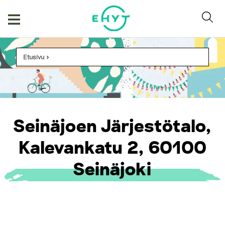
Skip
to
content
Etusivu
>
Seinäjoen Järjestötalo,
Kalevankatu 2, 60100
Seinäjoki