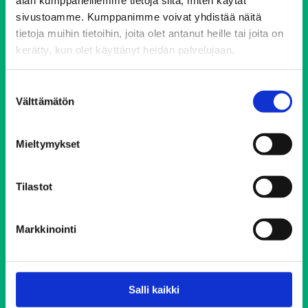
alan kumppaneillemme tietoja siitä, miten käytät
sivustoamme. Kumppanimme voivat yhdistää näitä
tietoja muihin tietoihin, joita olet antanut heille tai joita on
Päihdeneuvonta
kerätty, kun olet käyttänyt heidän palvelujaan.
Puh. 0800 900 45
Suostumuksen
Välttämätön
valinta
Avoinna 24/7 vuoden jokaisena päivänä
Soittaminen on maksutonta ja anonyymiä
Mieltymykset
Elokolo-kohtaamispaikat
Tilastot
Helsingin Elokolo
Markkinointi
Lahden Elokolo
Tampereen Elokolo
Turun Elokolo
Salli kaikki