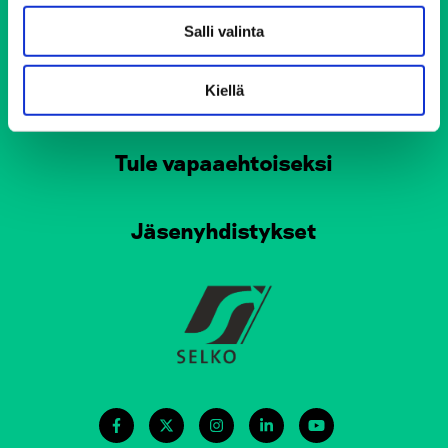
Pirkkalan Elokolo
Salli valinta
Vinkkejä arjen haastaviin tilanteisiin
Henkilökunnan yhteystiedot
Kiellä
Tule vapaaehtoiseksi
Jäsenyhdistykset