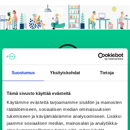
Suostumus
Yksityiskohdat
Tietoja
Ehkäisevä päihdetyö EHYT ry
Tämä sivusto käyttää evästeitä
Keskustoimisto
Elimäenkatu 17-19
Käytämme evästeitä tarjoamamme sisällön ja mainosten
00510 Helsinki
räätälöimiseen, sosiaalisen median ominaisuuksien
ehyt@ehyt.fi
tukemiseen ja kävijämäärämme analysoimiseen. Lisäksi
jaamme sosiaalisen median, mainosalan ja analytiikka-
Aluetoimistot>>