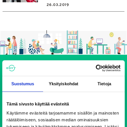
26.03.2019
Suostumus
Yksityiskohdat
Tietoja
Ehkäisevä päihdetyö EHYT ry
Tämä sivusto käyttää evästeitä
Käytämme evästeitä tarjoamamme sisällön ja mainosten
Keskustoimisto
räätälöimiseen, sosiaalisen median ominaisuuksien
Elimäenkatu 17-19
tukemiseen ja kävijämäärämme analysoimiseen. Lisäksi