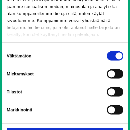
00510 Helsinki
jaamme sosiaalisen median, mainosalan ja analytiikka-
ehyt@ehyt.fi
alan kumppaneillemme tietoja siitä, miten käytät
sivustoamme. Kumppanimme voivat yhdistää näitä
Aluetoimistot>>
tietoja muihin tietoihin, joita olet antanut heille tai joita on
kerätty, kun olet käyttänyt heidän palvelujaan.
Päihdeneuvonta
Suostumuksen
Välttämätön
valinta
Puh. 0800 900 45
Avoinna 24/7 vuoden jokaisena päivänä
Mieltymykset
Soittaminen on maksutonta ja anonyymiä
Tilastot
Elokolo-kohtaamispaikat
Markkinointi
Helsingin Elokolo
Lahden Elokolo