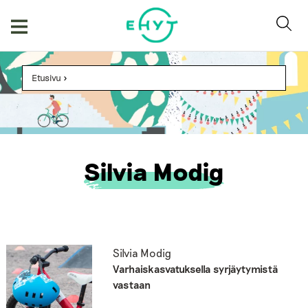
Skip
to
content
Etusivu
>
Silvia Modig
Silvia Modig
Varhaiskasvatuksella syrjäytymistä
vastaan