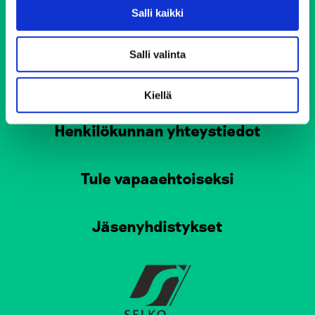
Tampereen Elokolo
Salli kaikki
Turun Elokolo
Salli valinta
Pirkkalan Elokolo
Vinkkejä arjen haastaviin tilanteisiin
Kiellä
Henkilökunnan yhteystiedot
Tule vapaaehtoiseksi
Jäsenyhdistykset