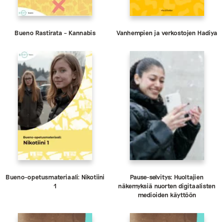
Bueno Rastirata – Kannabis
Vanhempien ja verkostojen Hadiya
Bueno-opetusmateriaali: Nikotiini
Pause-selvitys: Huoltajien
1
näkemyksiä nuorten digitaalisten
medioiden käyttöön