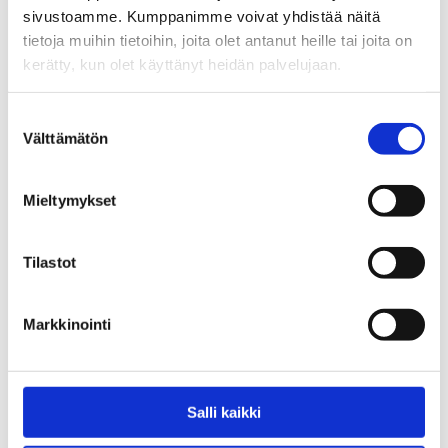
sivustoamme. Kumppanimme voivat yhdistää näitä
0,00
€
tietoja muihin tietoihin, joita olet antanut heille tai joita on
kerätty, kun olet käyttänyt heidän palvelujaan.
Suostumuksen
Välttämätön
valinta
Mieltymykset
Tilastot
Hadiya kumppanuusverkoston
Kaverituki päihdehuolissa -
toiminta vuosina 2020-2025
julistesarja ja tarrat
Markkinointi
5,00
€
Salli kaikki