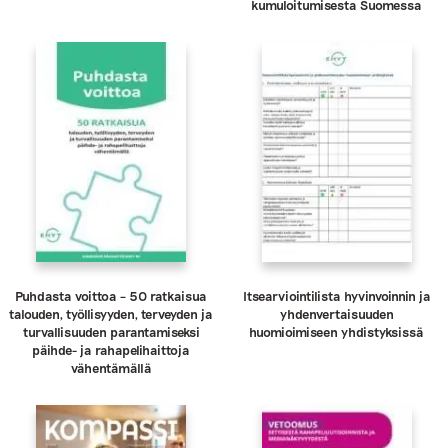
kumuloitumisesta Suomessa
Puhdasta voittoa – 50 ratkaisua
Itsearviointilista hyvinvoinnin ja
talouden, työllisyyden, terveyden ja
yhdenvertaisuuden
turvallisuuden parantamiseksi
huomioimiseen yhdistyksissä
päihde- ja rahapelihaittoja
vähentämällä