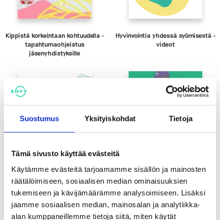
Kippistä korkeintaan kohtuudella -
Hyvinvointia yhdessä syömisestä -
tapahtumaohjeistus
videot
jäsenyhdistyksille
Suostumus
Yksityiskohdat
Tietoja
Tämä sivusto käyttää evästeitä
Käytämme evästeitä tarjoamamme sisällön ja mainosten
räätälöimiseen, sosiaalisen median ominaisuuksien
tukemiseen ja kävijämäärämme analysoimiseen. Lisäksi
Totta vai tarua -
Hakematta paras -keskustelukortti
jaamme sosiaalisen median, mainosalan ja analytiikka-
Energiajuomaväittämät
alkoholin välittämisestä
alaikäisille
alan kumppaneillemme tietoja siitä, miten käytät