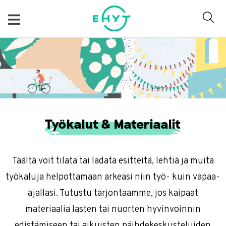
Skip
to
content
Työkalut & Materiaalit
Täältä voit tilata tai ladata esitteitä, lehtiä ja muita
työkaluja helpottamaan arkeasi niin työ- kuin vapaa-
ajallasi. Tutustu tarjontaamme, jos kaipaat
materiaalia lasten tai nuorten hyvinvoinnin
edistämiseen tai aikuisten päihdekeskusteluiden